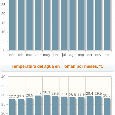
25
20
15
10
5
0
ene
feb
mar
abr
may
jun
jul
ago
sep
oct
nov
dic
Temperatura del agua en Tioman por meses, °C
40
35
30.1
29.7
29.5
29.5
29.4
29.1
28.9
28.8
30
28.5
28.5
27.7
27.7
25
20