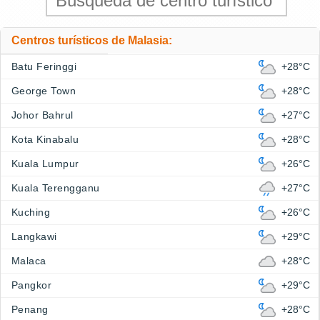
Centros turísticos de Malasia:
Batu Feringgi
+28°C
George Town
+28°C
Johor Bahrul
+27°C
Kota Kinabalu
+28°C
Kuala Lumpur
+26°C
Kuala Terengganu
+27°C
Kuching
+26°C
Langkawi
+29°C
Malaca
+28°C
Pangkor
+29°C
Penang
+28°C