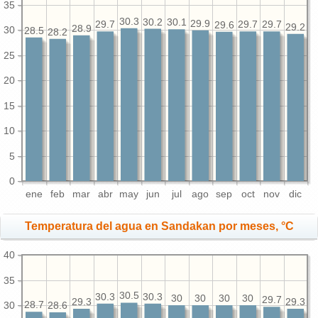
35
30.3
30.2
30.1
29.9
29.7
29.7
29.7
29.6
29.2
28.9
30
28.5
28.2
25
20
15
10
5
0
ene
feb
mar
abr
may
jun
jul
ago
sep
oct
nov
dic
Temperatura del agua en Sandakan por meses, °C
40
35
30.5
30.3
30.3
30
30
30
30
29.7
29.3
29.3
30
28.7
28.6