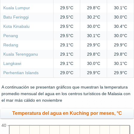
Kuala Lumpur
29.5°C
29.8°C
30.1°C
Batu Feringgi
29.5°C
30.2°C
30.0°C
Kota Kinabalu
29.5°C
30.0°C
30.4°C
Penang
29.5°C
30.1°C
30.0°C
Redang
29.1°C
29.9°C
29.9°C
Kuala Terengganu
29.1°C
29.8°C
29.8°C
Langkawi
29.1°C
30.0°C
30.1°C
Perhentian Islands
29.0°C
29.9°C
29.9°C
A continuación se presentan gráficos que muestran la temperatura
promedio mensual del agua en los centros turísticos de Malasia con
el mar más cálido en noviembre
Temperatura del agua en Kuching por meses, °C
40