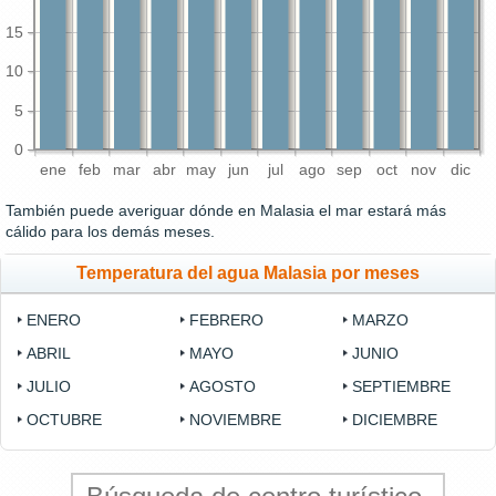
15
10
5
0
ene
feb
mar
abr
may
jun
jul
ago
sep
oct
nov
dic
También puede averiguar dónde en Malasia el mar estará más
cálido para los demás meses.
Temperatura del agua Malasia por meses
ENERO
FEBRERO
MARZO
ABRIL
MAYO
JUNIO
JULIO
AGOSTO
SEPTIEMBRE
OCTUBRE
NOVIEMBRE
DICIEMBRE