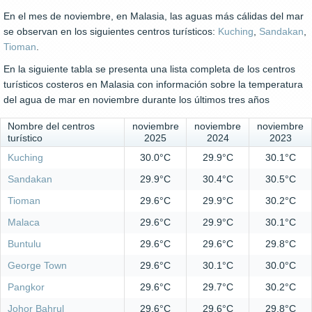
En el mes de noviembre, en Malasia, las aguas más cálidas del mar
se observan en los siguientes centros turísticos:
Kuching
,
Sandakan
,
Tioman
.
En la siguiente tabla se presenta una lista completa de los centros
turísticos costeros en Malasia con información sobre la temperatura
del agua de mar en noviembre durante los últimos tres años
Nombre del centros
noviembre
noviembre
noviembre
turístico
2025
2024
2023
Kuching
30.0°C
29.9°C
30.1°C
Sandakan
29.9°C
30.4°C
30.5°C
Tioman
29.6°C
29.9°C
30.2°C
Malaca
29.6°C
29.9°C
30.1°C
Buntulu
29.6°C
29.6°C
29.8°C
George Town
29.6°C
30.1°C
30.0°C
Pangkor
29.6°C
29.7°C
30.2°C
Johor Bahrul
29.6°C
29.6°C
29.8°C