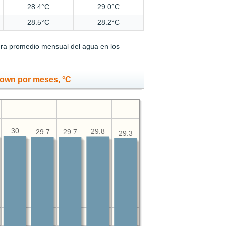
28.4°C
29.0°C
28.5°C
28.2°C
ura promedio mensual del agua en los
Town por meses, °C
30
29.8
29.7
29.7
29.3