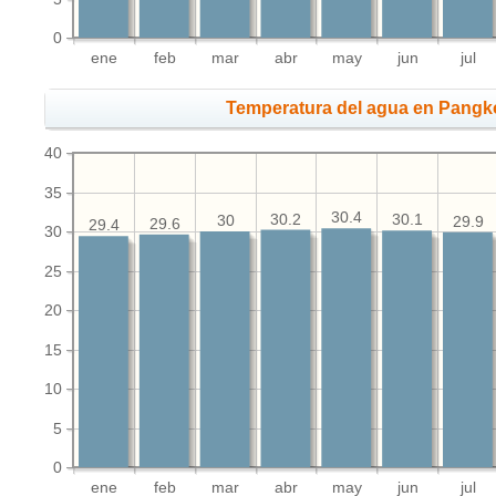
0
ene
feb
mar
abr
may
jun
jul
Temperatura del agua en Pangk
40
35
30.4
30.2
30.1
30
29.9
29.6
29.4
30
25
20
15
10
5
0
ene
feb
mar
abr
may
jun
jul