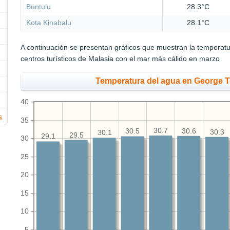
Buntulu
28.3°C
Kota Kinabalu
28.1°C
A continuación se presentan gráficos que muestran la temperat
centros turísticos de Malasia con el mar más cálido en marzo
Temperatura del agua en George 
40
s
35
30.7
30.6
30.5
30.3
30.1
29.5
29.1
30
25
20
15
10
5