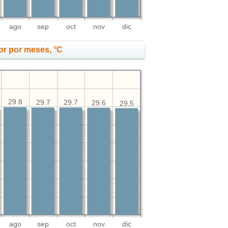
ago
sep
oct
nov
dic
or por meses, °C
29.8
29.7
29.7
29.6
29.5
ago
sep
oct
nov
dic