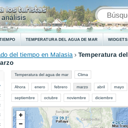
TIEMPO
TEMPERATURA DEL AGUA DE MAR
WIDGETS
do del tiempo en Malasia
Temperatura del
marzo
Temperatura del agua de mar
Clima
Ahora
enero
febrero
marzo
abril
mayo
C
septiembre
octubre
noviembre
diciembre
C
+
C
−
C