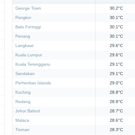
George Town
30.2°C
Pangkor
30.1°C
Batu Feringgi
30.1°C
Penang
30.1°C
Langkawi
29.6°C
Kuala Lumpur
29.6°C
Kuala Terengganu
29.1°C
Sandakan
29.1°C
Perhentian Islands
29.0°C
Kuching
28.8°C
Redang
28.8°C
Johor Bahrul
28.7°C
Malaca
28.6°C
Tioman
28.3°C