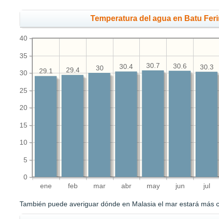
Temperatura del agua en Batu Feri
40
35
30.7
30.6
30.4
30.3
30
29.4
29.1
30
25
20
15
10
5
0
ene
feb
mar
abr
may
jun
jul
También puede averiguar dónde en Malasia el mar estará más 