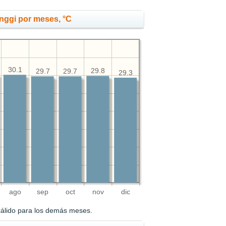
nggi por meses, °C
30.1
29.8
29.7
29.7
29.3
ago
sep
oct
nov
dic
cálido para los demás meses.