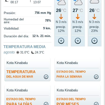
|
00:17
13:07
26
°C
27
°C
26
°C
Presión:
756 mm Hg
Humedad del
78%
aire:
N 3 m/s
N 3 m/s
N 3 m/s
precip.
precip.
precip.
Visibilidad:
9 km.
12%
12%
23%
Duración del día:
12 h. 21 min.
TEMPERATURA MEDIA
agosto
31.0°C
24.3°C
Kota Kinabalu
Kota Kinabalu
TEMPERATURA
ESTADO DEL TIEMPO
DEL AGUA DE MAR
PARA LA SEMANA
Kota Kinabalu
Kota Kinabalu
ESTADO DEL TIEMPO
ESTADO DEL TIEMPO
PARA 14 DÍAS
POR MESES