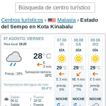
Centros turísticos
Malasia
Estado
del tiempo en Kota Kinabalu
07 AGOSTO, VIERNES
07.08
08.08
09.08
Hora local:
18:20
VI
SA
DO
DÍA
DÍA
DÍA
28
°C
E
3 m/s
29
°C
29
°C
29
°C
Sensación térmica:
Precip.: 29%
33°C
E 3 m/s
NE 4 m/s
E 5 m/s
Temperatura del agua de mar:
precip.
precip.
precip.
30.4°C
5%
7%
6%
Salida:
Puesta:
|
NOCHE
NOCHE
NOCHE
06:11
18:32
Salida:
Puesta: