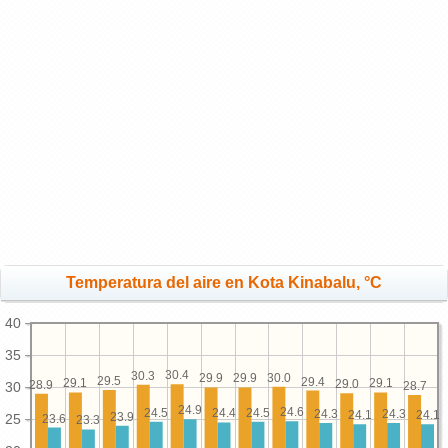
Temperatura del aire en Kota Kinabalu, °C
40
35
30.4
30.3
30.0
29.9
29.9
29.5
29.4
29.1
29.1
29.0
28.9
30
28.7
24.9
24.6
24.5
24.5
24.4
24.3
24.3
24.1
24.1
23.9
25
23.6
23.3