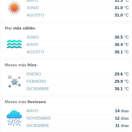
MAYO
31.3
°C
JUNIO
31.0
°C
AGOSTO
31.0
°C
Mar
más cálido
:
JUNIO
30.5
°C
MAYO
30.4
°C
AGOSTO
30.1
°C
Meses más
fríos
:
ENERO
29.6
°C
FEBRERO
29.9
°C
DICIEMBRE
30.1
°C
Meses más
lluviosos
:
MAYO
14
días
NOVIEMBRE
12
días
DICIEMBRE
11
días