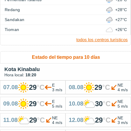
Redang
+28°C
Sandakan
+27°C
Tioman
+26°C
todos los centros turísticos
Estado del tiempo para 10 días
Kota Kinabalu
Hora local:
18:20
E
NE
29
°
C
29
°
C
07.08
08.08
3 m/s
4 m/s
E
NE
29
°
C
30
°
C
09.08
10.08
5 m/s
5 m/s
NE
NE
29
°
C
29
°
C
11.08
12.08
4 m/s
3 m/s