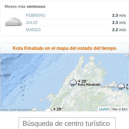
Meses más
ventosos
:
FEBRERO
2.3
m/s
JULIO
2.3
m/s
MARZO
2.2
m/s
Kota Kinabalu en el mapa del estado del tiempo
Leaflet
| Tiles © Esri