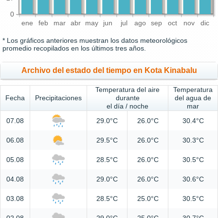
0
ene
feb
mar
abr
may
jun
jul
ago
sep
oct
nov
dic
* Los gráficos anteriores muestran los datos meteorológicos
promedio recopilados en los últimos tres años.
Archivo del estado del tiempo en Kota Kinabalu
Temperatura del aire
Temperatura
Fecha
Precipitaciones
durante
del agua de
el día / noche
mar
07.08
29.0°C
26.0°C
30.4°C
06.08
29.5°C
26.0°C
30.3°C
05.08
28.5°C
26.0°C
30.5°C
04.08
29.0°C
26.0°C
30.6°C
03.08
28.5°C
25.0°C
30.5°C