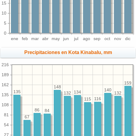
15
10
5
0
ene
feb
mar
abr
may
jun
jul
ago
sep
oct
nov
dic
Precipitaciones en Kota Kinabalu, mm
216
189
159
162
148
140
135
134
132
132
135
116
115
108
86
84
81
67
54
27