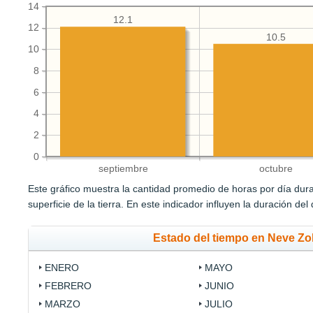
14
12.1
12
10.5
10
8
6
4
2
0
septiembre
octubre
Este gráfico muestra la cantidad promedio de horas por día durant
superficie de la tierra. En este indicador influyen la duración del
Estado del tiempo en Neve Z
ENERO
MAYO
FEBRERO
JUNIO
MARZO
JULIO