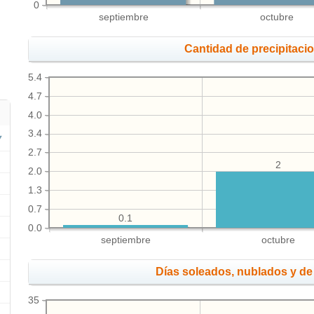
0
septiembre
octubre
Cantidad de precipitaci
5.4
4.7
4.0
3.4
2.7
2
2.0
1.3
0.7
0.1
0.0
septiembre
octubre
Días soleados, nublados y de 
35