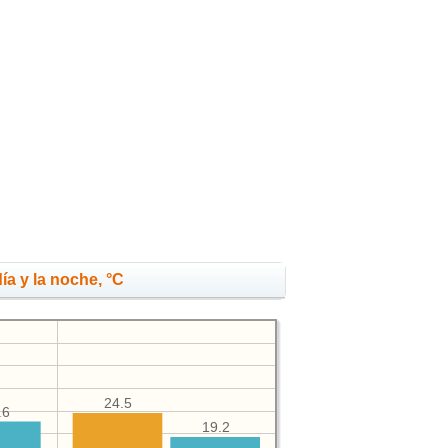
ía y la noche, °C
24.5
.6
19.2