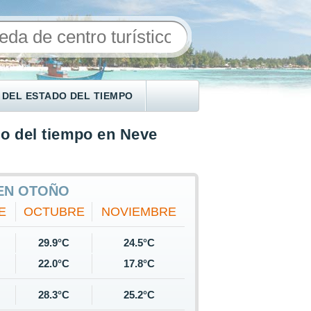
 DEL ESTADO DEL TIEMPO
o del tiempo en Neve
 EN OTOÑO
E
OCTUBRE
NOVIEMBRE
29.9°C
24.5°C
22.0°C
17.8°C
28.3°C
25.2°C