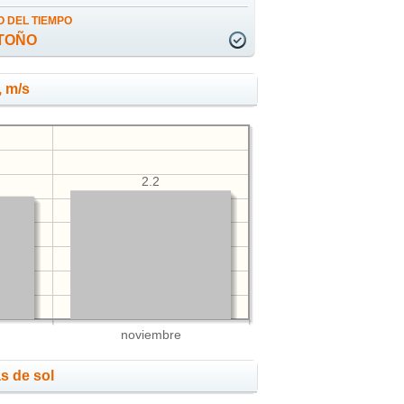
 DEL TIEMPO
TOÑO
, m/s
2.2
noviembre
s de sol