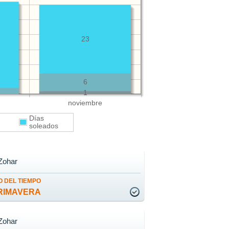
23
6
1
noviembre
Días
s
soleados
Zohar
 DEL TIEMPO
RIMAVERA
Zohar