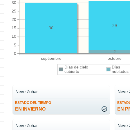
30
25
20
29
15
30
10
5
2
0
septiembre
octubre
Días de cielo
Días
cubierto
nublado
Neve Zohar
Neve 
ESTADO DEL TIEMPO
ESTADO
EN INVIERNO
EN P
Neve Zohar
Neve 