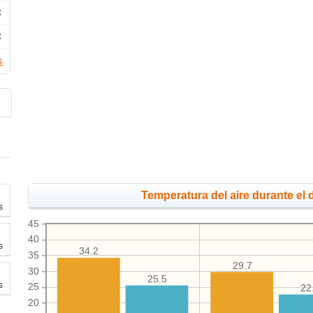
C
C
s
Temperatura del aire durante el d
s
45
40
s
34.2
35
29.7
30
25.5
s
25
22
20