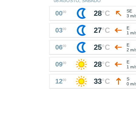
08 AGOSTO, SABADO
SE
28
°
C
00
00
3 m/
E
27
°
C
03
00
1 m/
E
25
°
C
06
00
2 m/
E
28
°
C
09
00
1 m/
S
33
°
C
12
00
0 m/