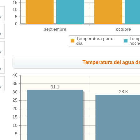
15
10
s
5
0
septiembre
octubre
s
Temperatura por el
Tempe
día
noch
s
Temperatura del agua de
s
40
35
s
31.1
28.3
30
25
20
15
10
5