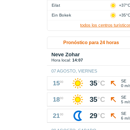
Eilat
+37°
Ein Bokek
+35°
todos los centros turístico
Pronóstico para 24 horas
Neve Zohar
Hora local:
14:07
07 AGOSTO, VIERNES
SE
35
°
C
15
00
0 m/
SE
35
°
C
18
00
5 m/
SE
29
°
C
21
00
6 m/