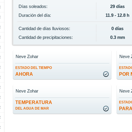
Días soleados:
29 días
C
Duración del día:
11.9 - 12.8 h
C
C
Cantidad de días lluviosos:
0 días
C
Cantidad de precipitaciones:
0.3 mm
C
Neve Zohar
Neve 
C
C
ESTADO DEL TIEMPO
ESTADO
AHORA
POR 
C
C
Neve Zohar
Neve 
C
TEMPERATURA
ESTADO
C
PARA
DEL AGUA DE MAR
C
C