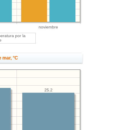
noviembre
ratura por la
e
 mar, °C
25.2