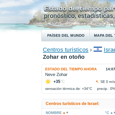
PAÍSES DEL MUNDO
MAPA DEL 
ENCONTRAR UN HOTEL
Centros turísticos
Isra
Zohar en otoño
ESTADO DEL TIEMPO AHORA
14:0
Neve Zohar
+35
°C
SE 0 m/s
sensación térmica de: +34°
C
precip.: 0
Centros turísticos de Israel:
NOMBRE
°C