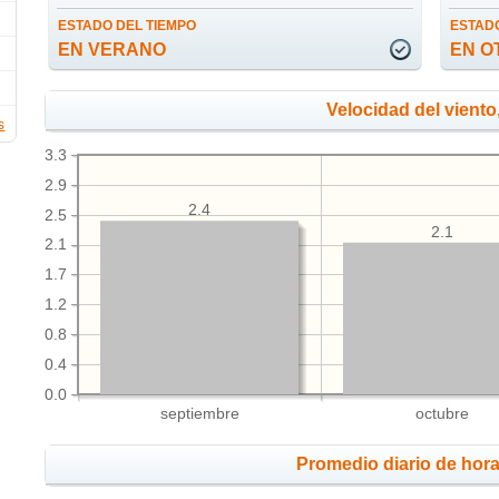
ESTADO DEL TIEMPO
ESTADO
EN VERANO
EN O
Velocidad del viento
s
3.3
2.9
2.4
2.5
2.1
2.1
1.7
1.2
0.8
0.4
0.0
septiembre
octubre
Promedio diario de hora