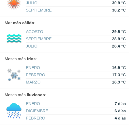
JULIO
30.9
°C
SEPTIEMBRE
30.2
°C
Mar
más cálido
:
AGOSTO
29.5
°C
SEPTIEMBRE
28.9
°C
JULIO
28.4
°C
Meses más
fríos
:
ENERO
16.9
°C
FEBRERO
17.3
°C
MARZO
18.9
°C
Meses más
lluviosos
:
ENERO
7
días
DICIEMBRE
6
días
FEBRERO
4
días