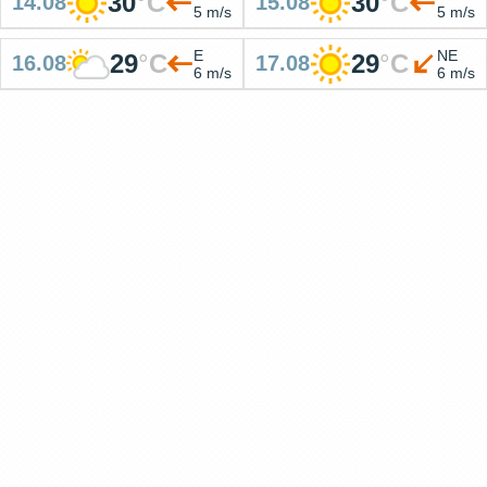
30
°
C
30
°
C
14.08
15.08
5 m/s
5 m/s
E
NE
29
°
C
29
°
C
16.08
17.08
6 m/s
6 m/s