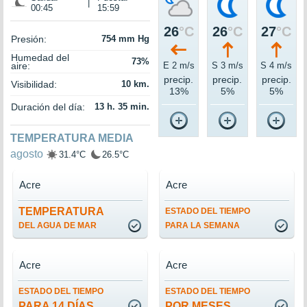
|
00:45
15:59
26
°C
26
°C
27
°C
Presión:
754 mm Hg
Humedad del
73%
aire:
E 2 m/s
S 3 m/s
S 4 m/s
precip.
precip.
precip.
Visibilidad:
10 km.
13%
5%
5%
Duración del día:
13 h. 35 min.
TEMPERATURA MEDIA
agosto
31.4°C
26.5°C
Acre
Acre
TEMPERATURA
ESTADO DEL TIEMPO
DEL AGUA DE MAR
PARA LA SEMANA
Acre
Acre
ESTADO DEL TIEMPO
ESTADO DEL TIEMPO
PARA 14 DÍAS
POR MESES