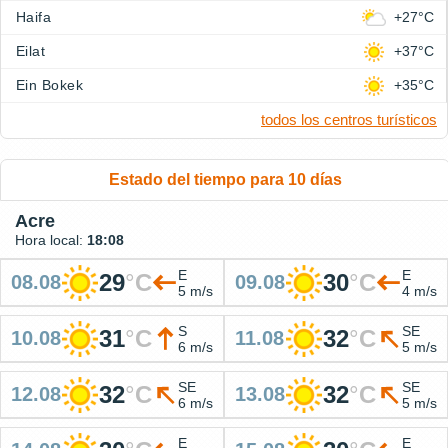
Haifa
+27°C
Eilat
+37°C
Ein Bokek
+35°C
todos los centros turísticos
Estado del tiempo para 10 días
Acre
Hora local:
18:08
E
E
29
°
C
30
°
C
08.08
09.08
5 m/s
4 m/s
S
SE
31
°
C
32
°
C
10.08
11.08
6 m/s
5 m/s
SE
SE
32
°
C
32
°
C
12.08
13.08
6 m/s
5 m/s
E
E