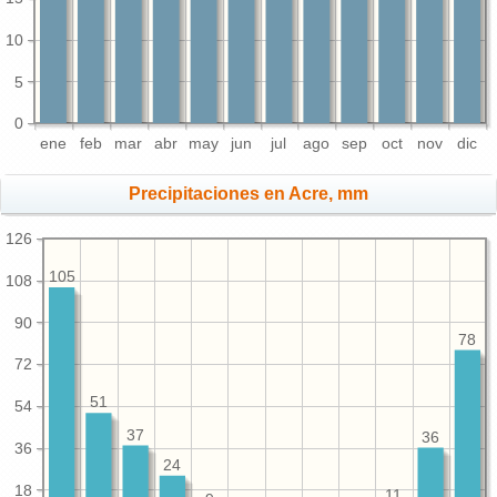
10
5
0
ene
feb
mar
abr
may
jun
jul
ago
sep
oct
nov
dic
Precipitaciones en Acre, mm
126
105
108
90
78
72
51
54
37
36
36
24
18
11