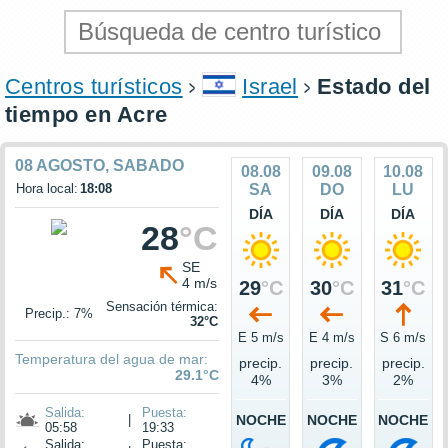
Centros turísticos
Israel
Estado del
tiempo en Acre
08 AGOSTO, SABADO
08.08
09.08
10.08
Hora local:
18:08
SA
DO
LU
DÍA
DÍA
DÍA
28
°C
SE
4 m/s
29
°C
30
°C
31
°C
Sensación térmica:
Precip.: 7%
32°C
E 5 m/s
E 4 m/s
S 6 m/s
Temperatura del agua de mar:
precip.
precip.
precip.
29.1°C
4%
3%
2%
Salida:
Puesta:
|
NOCHE
NOCHE
NOCHE
05:58
19:33
Salida:
Puesta: