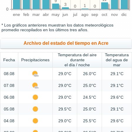
9
3
1
0
0
0
ene
feb
mar
abr
may
jun
jul
ago
sep
oct
nov
dic
* Los gráficos anteriores muestran los datos meteorológicos
promedio recopilados en los últimos tres años.
Archivo del estado del tiempo en Acre
Temperatura del aire
Temperatura
Fecha
Precipitaciones
durante
del agua de
el día / noche
mar
08.08
29.0°C
26.0°C
29.1°C
07.08
29.0°C
25.0°C
29.1°C
06.08
29.0°C
24.5°C
29.6°C
05.08
29.5°C
25.0°C
29.1°C
04.08
29.0°C
25.5°C
29.6°C