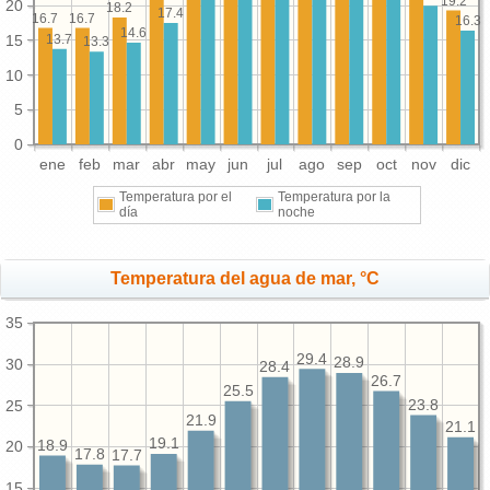
19.2
20
18.2
17.4
16.7
16.7
16.3
14.6
15
13.7
13.3
10
5
0
ene
feb
mar
abr
may
jun
jul
ago
sep
oct
nov
dic
Temperatura por el
Temperatura por la
día
noche
Temperatura del agua de mar, °C
35
29.4
28.9
30
28.4
26.7
25.5
25
23.8
21.9
21.1
19.1
18.9
20
17.8
17.7
15