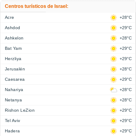
Centros turísticos de Israel:
Acre
+28°C
Ashdod
+29°C
Ashkelon
+28°C
Bat Yam
+29°C
Herzliya
+29°C
Jerusalén
+28°C
Caesarea
+29°C
Nahariya
+28°C
Netanya
+28°C
Rishon LeZion
+29°C
Tel Aviv
+29°C
Hadera
+29°C