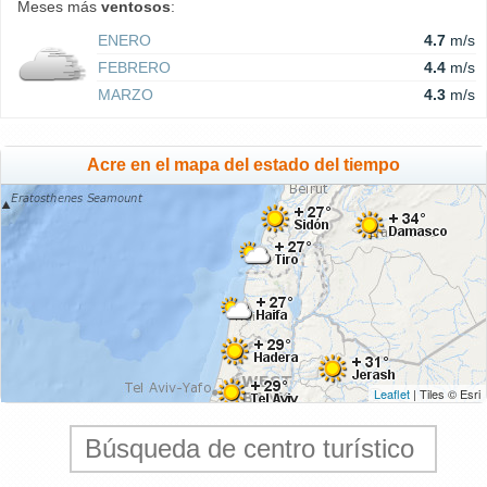
Meses más
ventosos
:
ENERO
4.7
m/s
FEBRERO
4.4
m/s
MARZO
4.3
m/s
Acre en el mapa del estado del tiempo
Leaflet
| Tiles © Esri