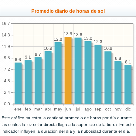
Promedio diario de horas de sol
16.7
13.9
13.8
13.8
14.3
13.0
13.0
12.8
12.8
12.3
12.3
11.9
10.9
10.9
10.9
10.9
9.7
9.7
9.1
9.1
9.5
8.8
8.8
8.6
8.6
8.1
8.1
7.2
4.8
2.4
0.0
ene
feb
mar
abr
may
jun
jul
ago
sep
oct
nov
dic
Este gráfico muestra la cantidad promedio de horas por día durante
las cuales la luz solar directa llega a la superficie de la tierra. En este
indicador influyen la duración del día y la nubosidad durante el día.