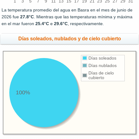
1
3
5
7
9
11
13
15
17
19
21
23
25
27
29
31
La temperatura promedio del agua en Basra en el mes de junio de
2026 fue
27.8°C
. Mientras que las temperaturas mínima y máxima
en el mar fueron
25.4°C
e
29.6°C
, respectivamente.
Días soleados, nublados y de cielo cubierto
Días soleados
Días nublados
Días de cielo
cubierto
100%