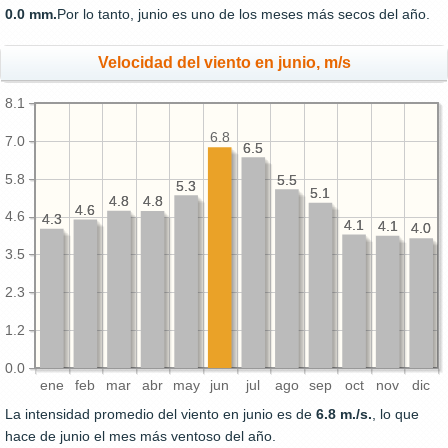
0.0 mm.
Por lo tanto, junio es uno de los meses más secos del año.
Velocidad del viento en junio, m/s
8.1
6.8
7.0
6.5
6.5
5.8
5.5
5.5
5.3
5.3
5.1
5.1
4.8
4.8
4.8
4.8
4.6
4.6
4.6
4.3
4.3
4.1
4.1
4.1
4.1
4.0
4.0
3.5
2.3
1.2
0.0
ene
feb
mar
abr
may
jun
jul
ago
sep
oct
nov
dic
La intensidad promedio del viento en junio es de
6.8 m./s.
, lo que
hace de junio el mes más ventoso del año.