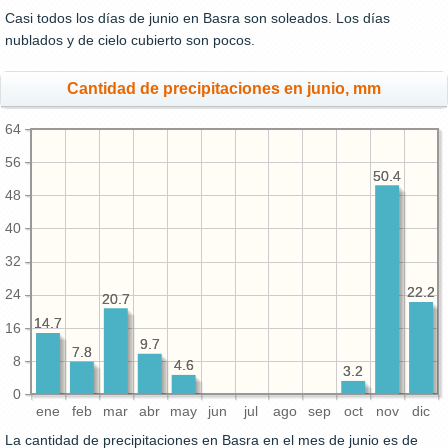
Casi todos los días de junio en Basra son soleados. Los días
nublados y de cielo cubierto son pocos.
Cantidad de precipitaciones en junio, mm
64
56
50.4
50.4
48
40
32
22.2
22.2
24
20.7
20.7
14.7
14.7
16
9.7
9.7
7.8
7.8
8
4.6
4.6
3.2
3.2
0
ene
feb
mar
abr
may
jun
jul
ago
sep
oct
nov
dic
La cantidad de precipitaciones en Basra en el mes de junio es de