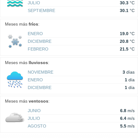
JULIO
30.3
°C
SEPTIEMBRE
30.1
°C
Meses más
fríos
:
ENERO
19.0
°C
DICIEMBRE
20.8
°C
FEBRERO
21.5
°C
Meses más
lluviosos
:
NOVIEMBRE
3
días
ENERO
1
día
DICIEMBRE
1
día
Meses más
ventosos
:
JUNIO
6.8
m/s
JULIO
6.4
m/s
AGOSTO
5.5
m/s