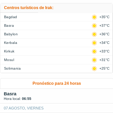
Centros turísticos de Irak:
Bagdad
+35°C
Basra
+37°C
Babylon
+36°C
Kerbala
+34°C
Kirkuk
+33°C
Mosul
+31°C
Solimania
+25°C
Pronóstico para 24 horas
Basra
Hora local:
06:55
07 AGOSTO, VIERNES