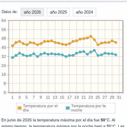
Datos de:
año 2026
año 2025
año 2024
64
56
48
40
32
24
16
8
0
1
3
5
7
9
11
13
15
17
19
21
23
25
27
29
31
Temperatura por el
Temperatura por la
día
noche
En junio de 2026 la temperatura máxima por el día fue
50
°C. Al
mismo tiempo, la temperatura mínima por la noche bajó a
31
°C. Las