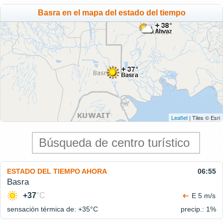
Basra en el mapa del estado del tiempo
Leaflet
| Tiles © Esri
ESTADO DEL TIEMPO AHORA
06:55
Basra
+37
°C
E 5 m/s
sensación térmica de: +35°
C
precip.: 1%