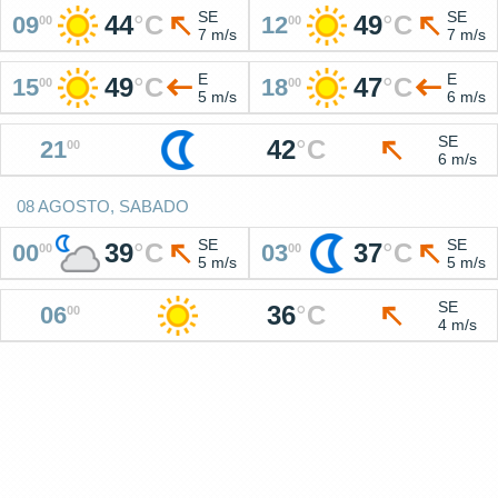
SE
SE
44
°
C
49
°
C
09
12
00
00
7 m/s
7 m/s
E
E
49
°
C
47
°
C
15
18
00
00
5 m/s
6 m/s
SE
42
°
C
21
00
6 m/s
08 AGOSTO, SABADO
SE
SE
39
°
C
37
°
C
00
03
00
00
5 m/s
5 m/s
SE
36
°
C
06
00
4 m/s