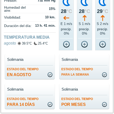
Presión:
752 mm Hg
Humedad del
15%
aire:
28
°C
28
°C
29
°C
Visibilidad:
10 km.
E 1 m/s
S 1 m/s
S 2 m/s
Duración del día:
13 h. 41 min.
precip.
precip.
precip.
0%
0%
0%
TEMPERATURA MEDIA
agosto
39.5°C
25.4°C
Solimania
Solimania
ESTADO DEL TIEMPO
ESTADO DEL TIEMPO
EN AGOSTO
PARA LA SEMANA
Solimania
Solimania
ESTADO DEL TIEMPO
ESTADO DEL TIEMPO
PARA 14 DÍAS
POR MESES