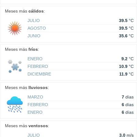
Meses más
cálidos
:
JULIO
39.5
°C
AGOSTO
39.5
°C
JUNIO
35.6
°C
Meses más
fríos
:
ENERO
9.2
°C
FEBRERO
10.9
°C
DICIEMBRE
11.9
°C
Meses más
lluviosos
:
MARZO
7
días
FEBRERO
6
días
ENERO
6
días
Meses más
ventosos
:
JULIO
3.0
m/s