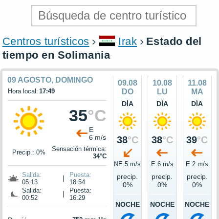
Centros turísticos
Irak
Estado del
tiempo en Solimania
09 AGOSTO, DOMINGO
09.08
10.08
11.08
Hora local:
17:49
DO
LU
MA
DÍA
DÍA
DÍA
35
°C
E
6 m/s
38
°C
38
°C
39
°C
Sensación térmica:
Precip.: 0%
34°C
NE 5 m/s
E 6 m/s
E 2 m/s
Salida:
Puesta:
precip.
precip.
precip.
|
05:13
18:54
0%
0%
0%
Salida:
Puesta:
|
00:52
16:29
NOCHE
NOCHE
NOCHE