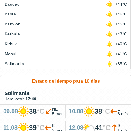
Bagdad
+44°C
Basra
+46°C
Babylon
+45°C
Kerbala
+43°C
Kirkuk
+40°C
Mosul
+41°C
Solimania
+35°C
Estado del tiempo para 10 días
Solimania
Hora local:
17:49
NE
E
38
°
C
38
°
C
09.08
10.08
5 m/s
6 m/s
E
S
39
°
C
41
°
C
11.08
12.08
2 m/s
1 m/s