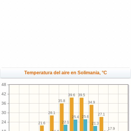
Temperatura del aire en Solimania, °C
48
42
39.6
39.5
35.8
34.9
36
30
28.1
27.1
25.6
25.4
24
22.1
21.6
21.3
17.9