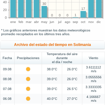
40
30
17
20
1
0
0
0
0
ene
feb
mar
abr
may
jun
jul
ago
sep
oct
nov
dic
* Los gráficos anteriores muestran los datos meteorológicos
promedio recopilados en los últimos tres años.
Archivo del estado del tiempo en Solimania
Temperatura del aire
Fecha
Precipitaciones
durante
Viento
el día / noche
3.6111112
09.08
38.0°C
26.0°C
m/s
3.0555556
08.08
39.0°C
26.0°C
m/s
3.3333335
07.08
39.0°C
26.5°C
m/s
4.166667
06.08
40.0°C
27.0°C
m/s