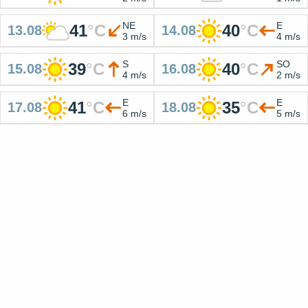
NE
E
41
°
C
40
°
C
13.08
14.08
3 m/s
4 m/s
S
SO
39
°
C
40
°
C
15.08
16.08
4 m/s
2 m/s
E
E
41
°
C
35
°
C
17.08
18.08
6 m/s
5 m/s