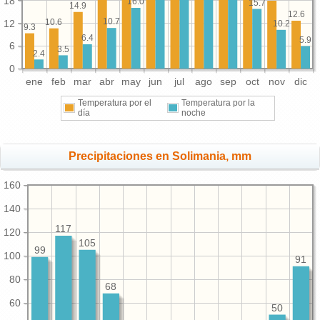
18
16.0
15.7
14.9
12.6
10.7
10.6
12
10.2
9.3
6.4
5.9
6
3.5
2.4
0
ene
feb
mar
abr
may
jun
jul
ago
sep
oct
nov
dic
Temperatura por el
Temperatura por la
día
noche
Precipitaciones en Solimania, mm
160
140
117
120
105
99
100
91
80
68
60
50