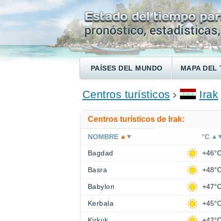
PAÍSES DEL MUNDO
MAPA DEL 
ENCONTRAR UN HOTEL
Centros turísticos
Irak
Centros turísticos de Irak:
NOMBRE
°C
Bagdad
+46°
Basra
+48°
Babylon
+47°
Kerbala
+45°
Kirkuk
+42°