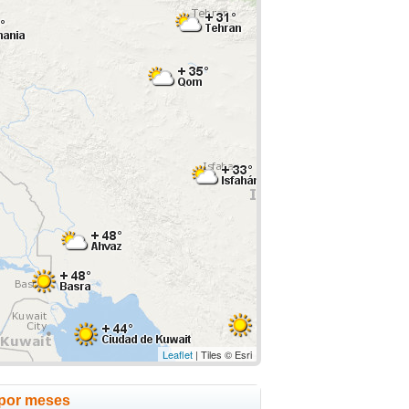
Leaflet
| Tiles © Esri
 por meses