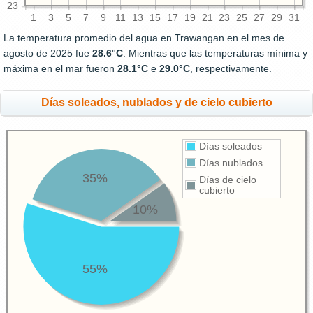
23
1
3
5
7
9
11
13
15
17
19
21
23
25
27
29
31
La temperatura promedio del agua en Trawangan en el mes de
agosto de 2025 fue
28.6°C
. Mientras que las temperaturas mínima y
máxima en el mar fueron
28.1°C
e
29.0°C
, respectivamente.
Días soleados, nublados y de cielo cubierto
Días soleados
Días nublados
35%
Días de cielo
cubierto
10%
55%