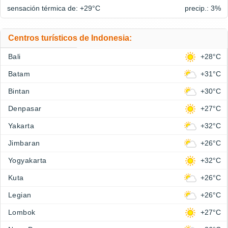
sensación térmica de: +29°
C
precip.: 3%
Centros turísticos de Indonesia:
Bali
+28°C
Batam
+31°C
Bintan
+30°C
Denpasar
+27°C
Yakarta
+32°C
Jimbaran
+26°C
Yogyakarta
+32°C
Kuta
+26°C
Legian
+26°C
Lombok
+27°C