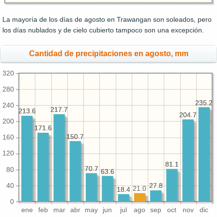
La mayoría de los días de agosto en Trawangan son soleados, pero
los días nublados y de cielo cubierto tampoco son una excepción.
Cantidad de precipitaciones en agosto, mm
320
280
235.2
235.2
240
217.7
217.7
213.6
213.6
204.7
204.7
200
171.6
171.6
150.7
150.7
160
120
81.1
81.1
70.7
70.7
80
63.6
63.6
40
27.8
27.8
21.0
18.4
18.4
0
ene
feb
mar
abr
may
jun
jul
ago
sep
oct
nov
dic