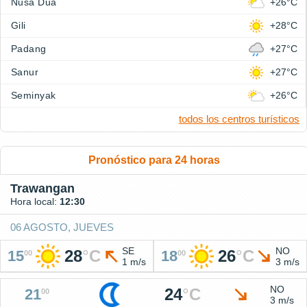
Nusa Dua
+26°C
Gili
+28°C
Padang
+27°C
Sanur
+27°C
Seminyak
+26°C
todos los centros turísticos
Pronóstico para 24 horas
Trawangan
Hora local:
12:30
06 AGOSTO, JUEVES
SE
NO
28
°
C
26
°
C
15
18
00
00
1 m/s
3 m/s
NO
24
°
C
21
00
3 m/s