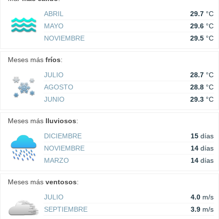
ABRIL
29.7
°C
MAYO
29.6
°C
NOVIEMBRE
29.5
°C
Meses más
fríos
:
JULIO
28.7
°C
AGOSTO
28.8
°C
JUNIO
29.3
°C
Meses más
lluviosos
:
DICIEMBRE
15
días
NOVIEMBRE
14
días
MARZO
14
días
Meses más
ventosos
:
JULIO
4.0
m/s
SEPTIEMBRE
3.9
m/s