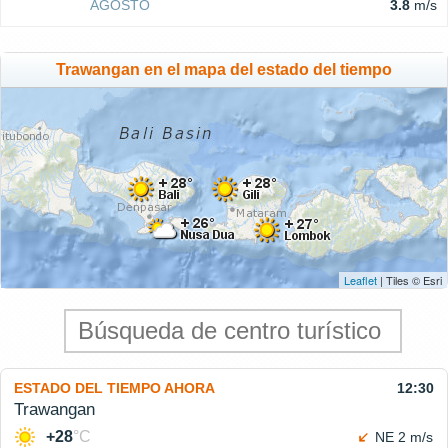
AGOSTO
3.8
m/s
Trawangan en el mapa del estado del tiempo
Leaflet
| Tiles © Esri
ESTADO DEL TIEMPO AHORA
12:30
Trawangan
+28
°C
NE 2 m/s