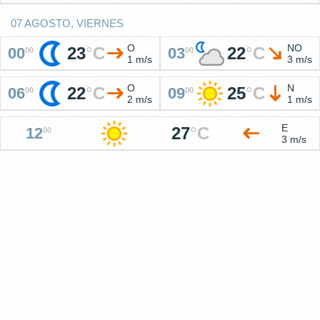
07 AGOSTO, VIERNES
O
NO
23
°
C
22
°
C
00
03
00
00
1 m/s
3 m/s
O
N
22
°
C
25
°
C
06
09
00
00
2 m/s
1 m/s
E
27
°
C
12
00
3 m/s