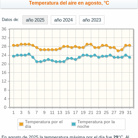
Temperatura del aire en agosto, °C
Datos de:
año 2025
año 2024
año 2023
36
32
28
24
20
16
12
8
4
0
1
3
5
7
9
11
13
15
17
19
21
23
25
27
29
31
Temperatura por el
Temperatura por la
día
noche
En agosto de 2025 la temperatura máxima por el día fue
29
°C. Al