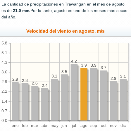
La cantidad de precipitaciones en Trawangan en el mes de agosto
es de
21.0 mm.
Por lo tanto, agosto es uno de los meses más secos
del año.
Velocidad del viento en agosto, m/s
5.8
5.1
4.2
4.2
4.3
3.9
3.9
3.9
3.7
3.7
3.5
3.5
3.6
3.1
3.1
3.1
3.1
2.9
2.9
2.9
2.9
2.8
2.8
2.9
2.6
2.6
2.4
2.4
2.2
1.4
0.7
0.0
ene
feb
mar
abr
may
jun
jul
ago
sep
oct
nov
dic