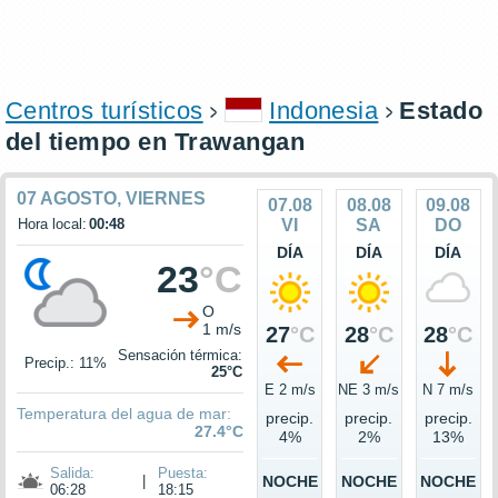
Centros turísticos
Indonesia
Estado
del tiempo en Trawangan
07 AGOSTO, VIERNES
07.08
08.08
09.08
Hora local:
00:48
VI
SA
DO
DÍA
DÍA
DÍA
23
°C
O
1 m/s
27
°C
28
°C
28
°C
Sensación térmica:
Precip.: 11%
25°C
E 2 m/s
NE 3 m/s
N 7 m/s
Temperatura del agua de mar:
precip.
precip.
precip.
27.4°C
4%
2%
13%
Salida:
Puesta:
|
NOCHE
NOCHE
NOCHE
06:28
18:15