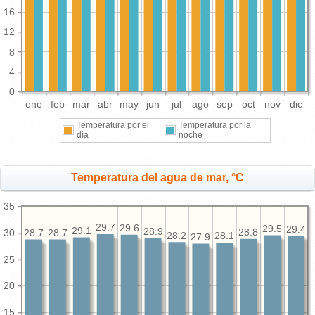
16
12
8
4
0
ene
feb
mar
abr
may
jun
jul
ago
sep
oct
nov
dic
Temperatura por el
Temperatura por la
día
noche
Temperatura del agua de mar, °C
35
29.7
29.6
29.5
29.4
29.1
28.9
30
28.8
28.7
28.7
28.2
28.1
27.9
25
20
15