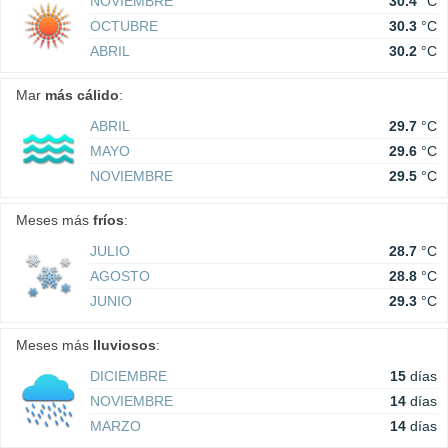
NOVIEMBRE
30.4
°C
OCTUBRE
30.3
°C
ABRIL
30.2
°C
Mar
más cálido
:
ABRIL
29.7
°C
MAYO
29.6
°C
NOVIEMBRE
29.5
°C
Meses más
fríos
:
JULIO
28.7
°C
AGOSTO
28.8
°C
JUNIO
29.3
°C
Meses más
lluviosos
:
DICIEMBRE
15
días
NOVIEMBRE
14
días
MARZO
14
días