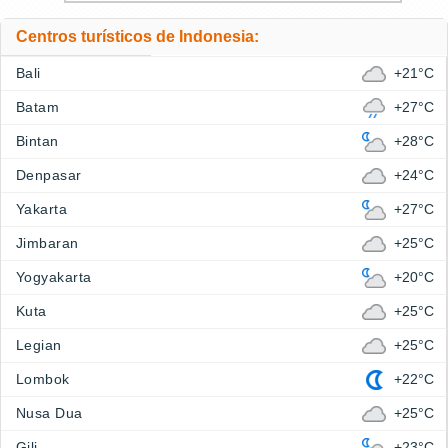
Centros turísticos de Indonesia:
Bali
+21°C
Batam
+27°C
Bintan
+28°C
Denpasar
+24°C
Yakarta
+27°C
Jimbaran
+25°C
Yogyakarta
+20°C
Kuta
+25°C
Legian
+25°C
Lombok
+22°C
Nusa Dua
+25°C
Gili
+23°C