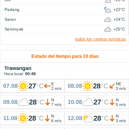
Padang
+22°C
Sanur
+24°C
Seminyak
+25°C
todos los centros turísticos
Estado del tiempo para 10 días
Trawangan
Hora local:
00:48
E
NE
27
°
C
28
°
C
07.08
08.08
2 m/s
3 m/s
N
N
28
°
C
27
°
C
09.08
10.08
7 m/s
5 m/s
N
N
28
°
C
28
°
C
11.08
12.08
6 m/s
3 m/s