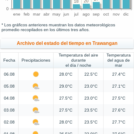
20
18
0
ene
feb
mar
abr
may
jun
jul
ago
sep
oct
nov
dic
* Los gráficos anteriores muestran los datos meteorológicos
promedio recopilados en los últimos tres años.
Archivo del estado del tiempo en Trawangan
Temperatura del aire
Temperatura
Fecha
Precipitaciones
durante
del agua de
el día / noche
mar
06.08
28.0°C
22.5°C
27.4°C
05.08
29.0°C
23.0°C
27.1°C
04.08
27.5°C
23.0°C
27.5°C
03.08
27.5°C
23.5°C
27.6°C
02.08
28.0°C
23.5°C
27.7°C