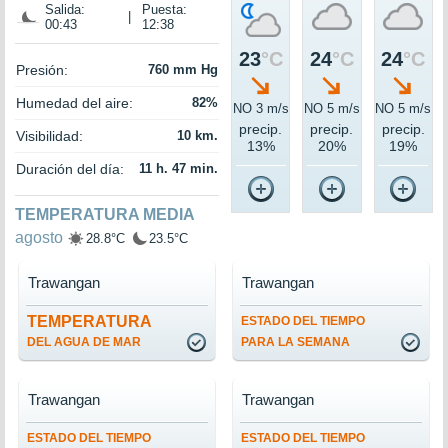
Salida:
Puesta:
|
00:43
12:38
23
°C
24
°C
24
°C
Presión:
760 mm Hg
Humedad del aire:
82%
NO 3 m/s
NO 5 m/s
NO 5 m/s
precip.
precip.
precip.
Visibilidad:
10 km.
13%
20%
19%
Duración del día:
11 h. 47 min.
TEMPERATURA MEDIA
agosto
28.8°C
23.5°C
Trawangan
Trawangan
TEMPERATURA
ESTADO DEL TIEMPO
DEL AGUA DE MAR
PARA LA SEMANA
Trawangan
Trawangan
ESTADO DEL TIEMPO
ESTADO DEL TIEMPO