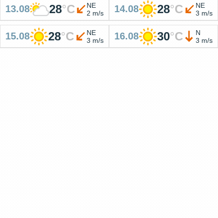
NE
NE
28
°
C
28
°
C
13.08
14.08
2 m/s
3 m/s
NE
N
28
°
C
30
°
C
15.08
16.08
3 m/s
3 m/s