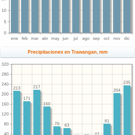
10
5
0
ene
feb
mar
abr
may
jun
jul
ago
sep
oct
nov
dic
Precipitaciones en Trawangan, mm
320
280
235
240
217
213
204
200
171
150
160
120
81
70
80
63
40
27