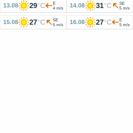
E
SE
29
°
C
31
°
C
13.08
14.08
4 m/s
5 m/s
SE
E
27
°
C
27
°
C
15.08
16.08
5 m/s
5 m/s