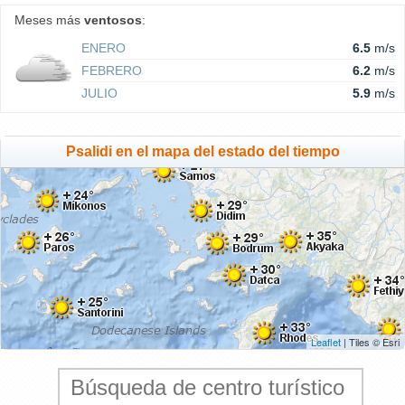
Meses más
ventosos
:
ENERO
6.5
m/s
FEBRERO
6.2
m/s
JULIO
5.9
m/s
Psalidi en el mapa del estado del tiempo
Leaflet
| Tiles © Esri