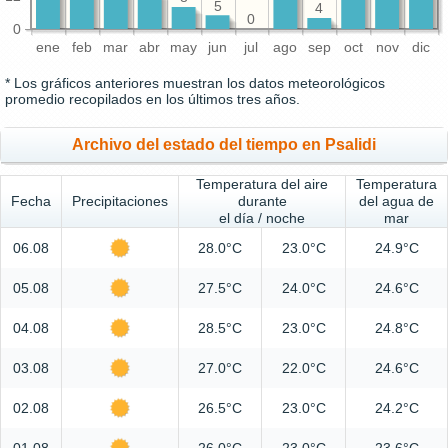
5
4
0
0
ene
feb
mar
abr
may
jun
jul
ago
sep
oct
nov
dic
* Los gráficos anteriores muestran los datos meteorológicos
promedio recopilados en los últimos tres años.
Archivo del estado del tiempo en Psalidi
Temperatura del aire
Temperatura
Fecha
Precipitaciones
durante
del agua de
el día / noche
mar
06.08
28.0°C
23.0°C
24.9°C
05.08
27.5°C
24.0°C
24.6°C
04.08
28.5°C
23.0°C
24.8°C
03.08
27.0°C
22.0°C
24.6°C
02.08
26.5°C
23.0°C
24.2°C