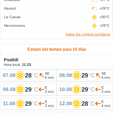
Hanioti
+29°C
La Canea
+30°C
Hersonissos
+29°C
todos los centros turísticos
Estado del tiempo para 10 días
Psalidi
Hora local:
11:23
SE
SE
28
°
C
29
°
C
07.08
08.08
6 m/s
4 m/s
E
E
29
°
C
29
°
C
09.08
10.08
3 m/s
3 m/s
E
E
29
°
C
28
°
C
11.08
12.08
3 m/s
4 m/s