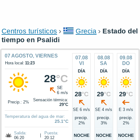
Centros turísticos
Grecia
Estado del
tiempo en Psalidi
07 AGOSTO, VIERNES
07.08
08.08
09.08
Hora local:
11:23
VI
SA
DO
DÍA
DÍA
DÍA
28
°C
SE
6 m/s
28
°C
29
°C
29
°C
Sensación térmica:
Precip.: 2%
29°C
SE 6 m/s
SE 4 m/s
E 3 m/s
Temperatura del agua de mar:
precip.
precip.
precip.
25.1°C
2%
3%
2%
Salida:
Puesta:
|
NOCHE
NOCHE
NOCHE
06:20
20:12