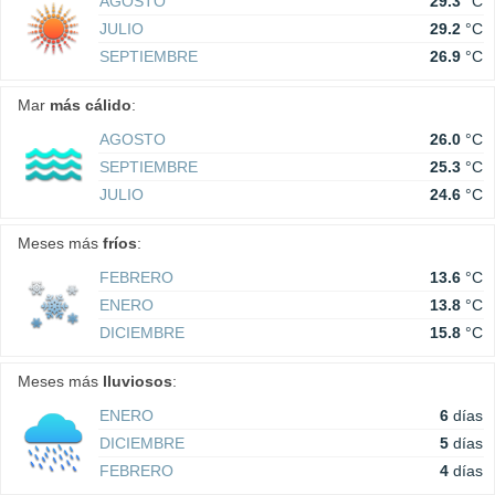
AGOSTO
29.3
°C
JULIO
29.2
°C
SEPTIEMBRE
26.9
°C
Mar
más cálido
:
AGOSTO
26.0
°C
SEPTIEMBRE
25.3
°C
JULIO
24.6
°C
Meses más
fríos
:
FEBRERO
13.6
°C
ENERO
13.8
°C
DICIEMBRE
15.8
°C
Meses más
lluviosos
:
ENERO
6
días
DICIEMBRE
5
días
FEBRERO
4
días