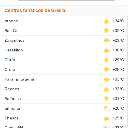
Centros turísticos de Grecia:
Athens
+34°C
Bali Gr
+32°C
Zakynthos
+29°C
Heraklion
+30°C
Corfú
+29°C
Crete
+28°C
Paralia Katerini
+33°C
Rhodes
+33°C
Salónica
+31°C
Sithonia
+28°C
Thasos
+25°C
Chalkidiki
+27°C