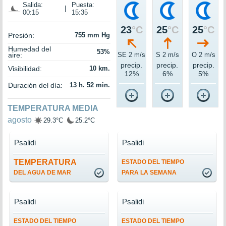
Salida:
Puesta:
|
00:15
15:35
23
°C
25
°C
25
°C
Presión:
755 mm Hg
Humedad del
53%
aire:
SE 2 m/s
S 2 m/s
O 2 m/s
precip.
precip.
precip.
Visibilidad:
10 km.
12%
6%
5%
Duración del día:
13 h. 52 min.
TEMPERATURA MEDIA
agosto
29.3°C
25.2°C
Psalidi
Psalidi
TEMPERATURA
ESTADO DEL TIEMPO
DEL AGUA DE MAR
PARA LA SEMANA
Psalidi
Psalidi
ESTADO DEL TIEMPO
ESTADO DEL TIEMPO