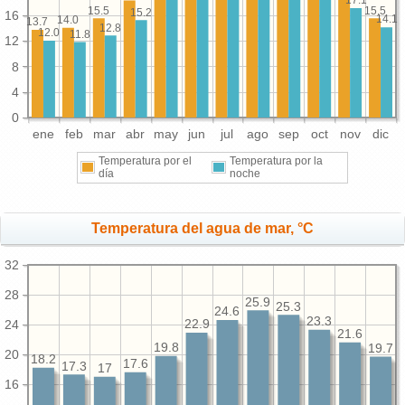
17.1
15.5
15.5
15.2
16
14.1
14.0
13.7
12.8
12.0
11.8
12
8
4
0
ene
feb
mar
abr
may
jun
jul
ago
sep
oct
nov
dic
Temperatura por el
Temperatura por la
día
noche
Temperatura del agua de mar, °C
32
28
25.9
25.3
24.6
23.3
24
22.9
21.6
19.8
19.7
20
18.2
17.6
17.3
17
16