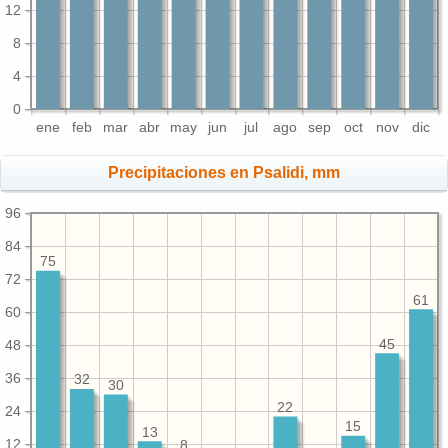
12
8
4
0
ene
feb
mar
abr
may
jun
jul
ago
sep
oct
nov
dic
Precipitaciones en Psalidi, mm
96
84
75
72
61
60
45
48
36
32
30
22
24
15
13
12
8