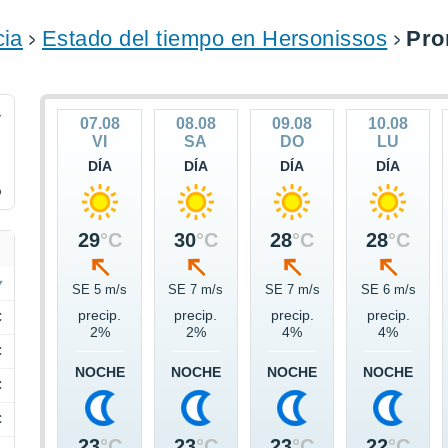
cia
Estado del tiempo en Hersonissos
Pro
4
07.08
08.08
09.08
10.08
VI
SA
DO
LU
DÍA
DÍA
DÍA
DÍA
%
29
°C
30
°C
28
°C
28
°C
SE 5 m/s
SE 7 m/s
SE 7 m/s
SE 6 m/s
precip.
precip.
precip.
precip.
C
2%
2%
4%
4%
C
NOCHE
NOCHE
NOCHE
NOCHE
C
C
23
°C
23
°C
23
°C
22
°C