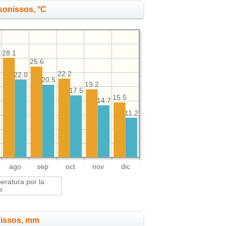
sonissos, °C
28.1
25.6
22.2
22.0
9
20.5
19.2
17.5
15.5
14.7
11.2
ago
sep
oct
nov
dic
ratura por la
e
nissos, mm