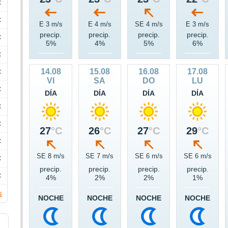
C
C
E 3 m/s
E 4 m/s
SE 4 m/s
E 3 m/s
precip.
precip.
precip.
precip.
C
5%
4%
5%
6%
C
14.08
15.08
16.08
17.08
C
VI
SA
DO
LU
C
DÍA
DÍA
DÍA
DÍA
C
C
27
°C
26
°C
27
°C
29
°C
C
SE 8 m/s
SE 7 m/s
SE 6 m/s
SE 6 m/s
C
precip.
precip.
precip.
precip.
C
4%
2%
2%
1%
s
NOCHE
NOCHE
NOCHE
NOCHE