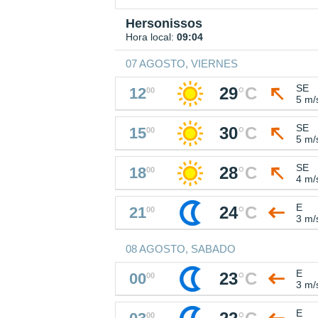
Hersonissos
Hora local:
09:04
07 AGOSTO, VIERNES
SE
29
°
C
12
00
5 m/
SE
30
°
C
15
00
5 m/
SE
28
°
C
18
00
4 m/
E
24
°
C
21
00
3 m/
08 AGOSTO, SABADO
E
23
°
C
00
00
3 m/
E
00