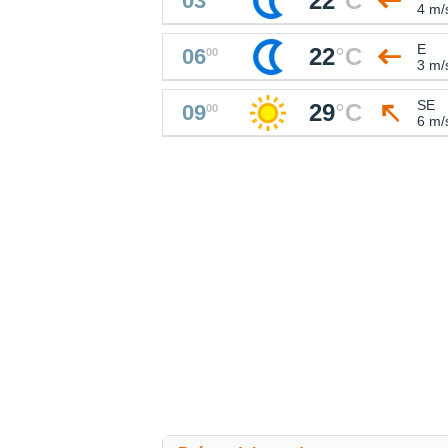
22
°
C
03
4 m/
E
22
°
C
06
00
3 m/
SE
29
°
C
09
00
6 m/