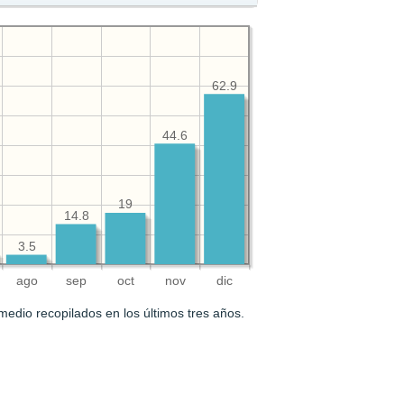
62.9
44.6
19
14.8
3.5
ago
sep
oct
nov
dic
medio recopilados en los últimos tres años.