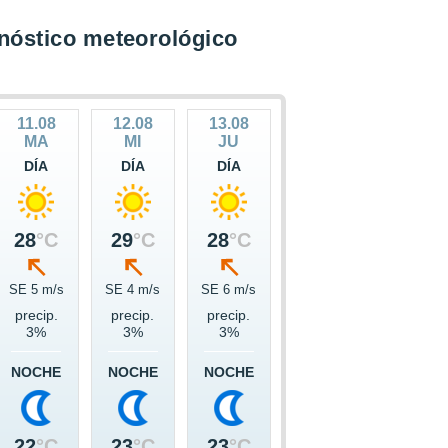
nóstico meteorológico
11.08
12.08
13.08
MA
MI
JU
DÍA
DÍA
DÍA
28
°C
29
°C
28
°C
SE 5 m/s
SE 4 m/s
SE 6 m/s
precip.
precip.
precip.
3%
3%
3%
NOCHE
NOCHE
NOCHE
22
°C
23
°C
23
°C