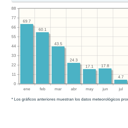
88
77
69.7
66
60.1
55
43.5
44
33
24.3
22
17.8
17.1
11
4.7
0
ene
feb
mar
abr
may
jun
jul
* Los gráficos anteriores muestran los datos meteorológicos pro