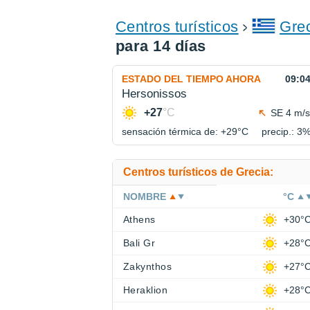
Centros turísticos
Gre
para 14 días
ESTADO DEL TIEMPO AHORA
09:0
Hersonissos
+27
°C
SE 4 m/s
sensación térmica de: +29°
C
precip.: 3
Centros turísticos de Grecia:
NOMBRE
°C
Athens
+30°
Bali Gr
+28°
Zakynthos
+27°
Heraklion
+28°