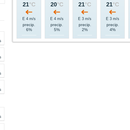
21
°C
20
°C
21
°C
21
°C
E 4 m/s
E 4 m/s
E 3 m/s
E 3 m/s
precip.
precip.
precip.
precip.
6%
5%
2%
4%
s
s
s
s
s