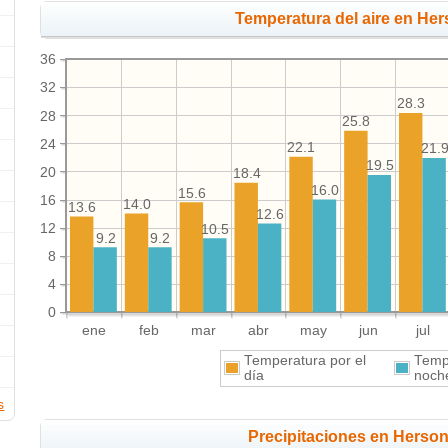
Temperatura del aire en Her
36
32
28.3
28
25.8
24
22.1
21.
19.5
20
18.4
16.0
15.6
16
14.0
13.6
12.6
12
10.5
9.2
9.2
8
4
0
ene
feb
mar
abr
may
jun
jul
Temperatura por el
Tempe
día
noch
s
Precipitaciones en Herso