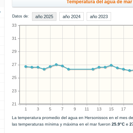
Temperatura del agua de mar 
Datos de:
año 2025
año 2024
año 2023
33
31
29
27
25
23
21
1
3
5
7
9
11
13
15
17
La temperatura promedio del agua en Hersonissos en el mes d
las temperaturas mínima y máxima en el mar fueron
25.9°C
e
2