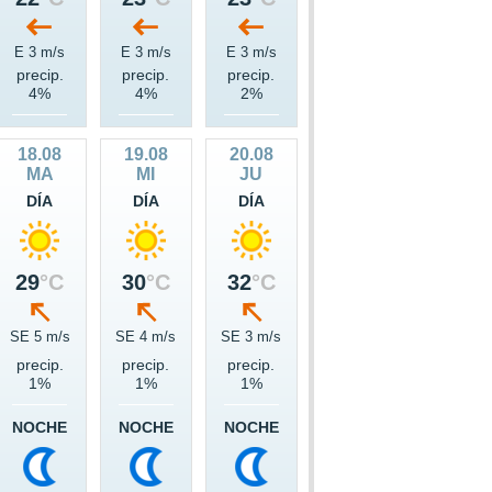
E 3 m/s
E 3 m/s
E 3 m/s
precip.
precip.
precip.
4%
4%
2%
18.08
19.08
20.08
MA
MI
JU
DÍA
DÍA
DÍA
29
°C
30
°C
32
°C
SE 5 m/s
SE 4 m/s
SE 3 m/s
precip.
precip.
precip.
1%
1%
1%
NOCHE
NOCHE
NOCHE