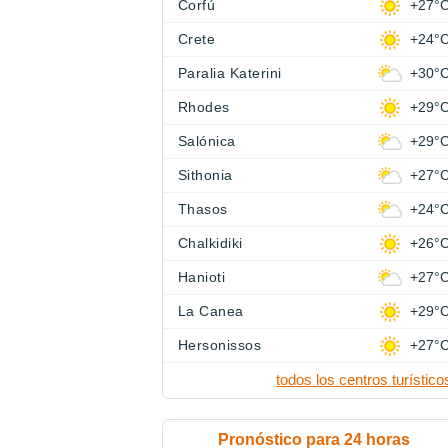
Corfú
+27°
Crete
+24°
Paralia Katerini
+30°
Rhodes
+29°
Salónica
+29°
Sithonia
+27°
Thasos
+24°
Chalkidiki
+26°
Hanioti
+27°
La Canea
+29°
Hersonissos
+27°
todos los centros turístico
Pronóstico para 24 horas