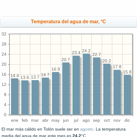
Temperatura del agua de mar, °C
32
28
24.2
23.4
24
22.7
20.7
20.2
20
17.8
16.9
15.8
16
14.7
14.4
13.7
13.6
12
8
4
0
ene
feb
mar
abr
may
jun
jul
ago
sep
oct
nov
dic
El mar más cálido en Tolón suele ser en
agosto
. La temperatura
media del agua de mar este mes es
24.2
°C.