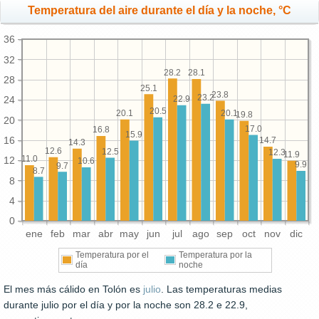
Temperatura del aire durante el día y la noche, °C
36
32
28.2
28.1
28
25.1
23.8
23.2
22.9
24
20.5
20.1
20.1
19.8
20
17.0
16.8
15.9
16
14.7
14.3
12.6
12.5
12.3
11.9
11.0
12
10.6
9.9
9.7
8.7
8
4
0
ene
feb
mar
abr
may
jun
jul
ago
sep
oct
nov
dic
Temperatura por el
Temperatura por la
día
noche
El mes más cálido en Tolón es
julio
. Las temperaturas medias
durante julio por el día y por la noche son 28.2 e 22.9,