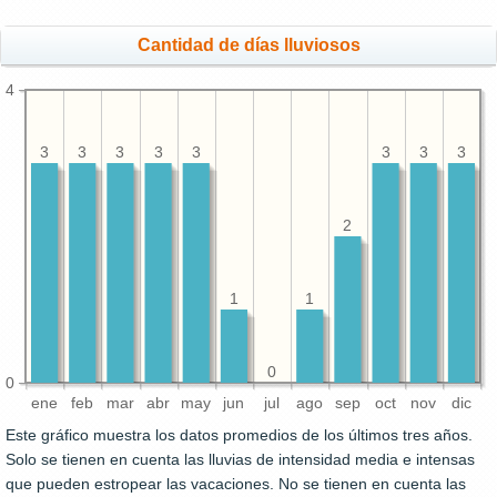
Cantidad de días lluviosos
4
3
3
3
3
3
3
3
3
2
1
1
0
0
ene
feb
mar
abr
may
jun
jul
ago
sep
oct
nov
dic
Este gráfico muestra los datos promedios de los últimos tres años.
Solo se tienen en cuenta las lluvias de intensidad media e intensas
que pueden estropear las vacaciones. No se tienen en cuenta las