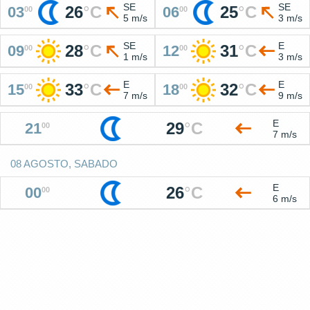
SE
SE
26
°
C
25
°
C
03
06
00
00
5 m/s
3 m/s
SE
E
28
°
C
31
°
C
09
12
00
00
1 m/s
3 m/s
E
E
33
°
C
32
°
C
15
18
00
00
7 m/s
9 m/s
E
29
°
C
21
00
7 m/s
08 AGOSTO, SABADO
E
26
°
C
00
00
6 m/s