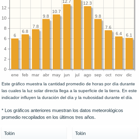
12.7
12.3
12
10.7
9.8
9.8
10
7.8
7.6
8
6.8
6.4
6.1
6
6
4
2
0
ene
feb
mar
abr
may
jun
jul
ago
sep
oct
nov
dic
Este gráfico muestra la cantidad promedio de horas por día durante
las cuales la luz solar directa llega a la superficie de la tierra. En este
indicador influyen la duración del día y la nubosidad durante el día.
* Los gráficos anteriores muestran los datos meteorológicos
promedio recopilados en los últimos tres años.
Tolón
Tolón