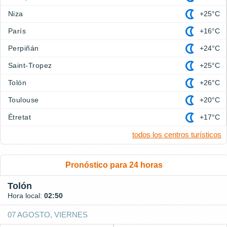
Niza
+25°C
París
+16°C
Perpiñán
+24°C
Saint-Tropez
+25°C
Tolón
+26°C
Toulouse
+20°C
Étretat
+17°C
todos los centros turísticos
Pronóstico para 24 horas
Tolón
Hora local:
02:50
07 AGOSTO, VIERNES