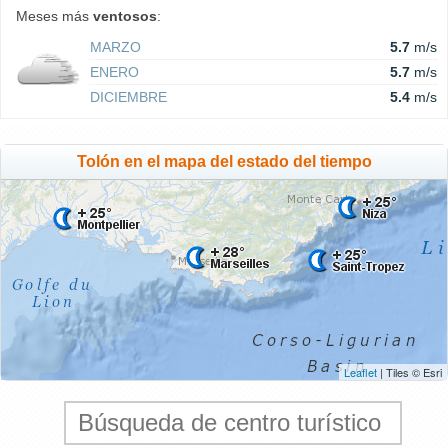
Meses más
ventosos
:
MARZO
5.7
m/s
ENERO
5.7
m/s
DICIEMBRE
5.4
m/s
Tolón en el mapa del estado del tiempo
Leaflet
| Tiles © Esri