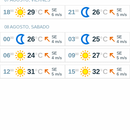
SE
SE
29
°
C
26
°
C
18
21
00
00
6 m/s
5 m/s
08 AGOSTO, SABADO
SE
SE
26
°
C
25
°
C
00
03
00
00
4 m/s
4 m/s
SE
SE
24
°
C
27
°
C
06
09
00
00
4 m/s
5 m/s
SE
SE
31
°
C
32
°
C
12
15
00
00
5 m/s
6 m/s