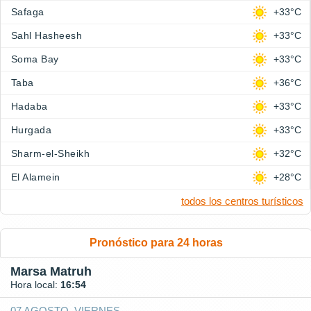
Safaga
+33°C
Sahl Hasheesh
+33°C
Soma Bay
+33°C
Taba
+36°C
Hadaba
+33°C
Hurgada
+33°C
Sharm-el-Sheikh
+32°C
El Alamein
+28°C
todos los centros turísticos
Pronóstico para 24 horas
Marsa Matruh
Hora local:
16:54
07 AGOSTO, VIERNES