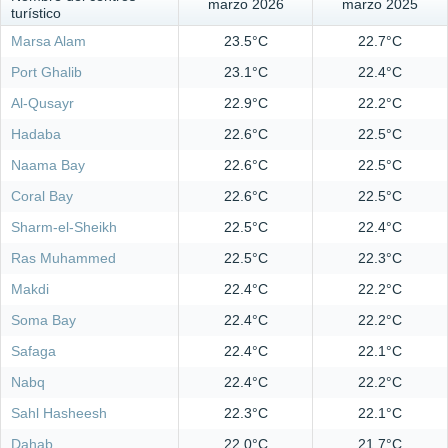
marzo 2026
marzo 2025
turístico
Marsa Alam
23.5°C
22.7°C
Port Ghalib
23.1°C
22.4°C
Al-Qusayr
22.9°C
22.2°C
Hadaba
22.6°C
22.5°C
Naama Bay
22.6°C
22.5°C
Coral Bay
22.6°C
22.5°C
Sharm-el-Sheikh
22.5°C
22.4°C
Ras Muhammed
22.5°C
22.3°C
Makdi
22.4°C
22.2°C
Soma Bay
22.4°C
22.2°C
Safaga
22.4°C
22.1°C
Nabq
22.4°C
22.2°C
Sahl Hasheesh
22.3°C
22.1°C
Dahab
22.0°C
21.7°C