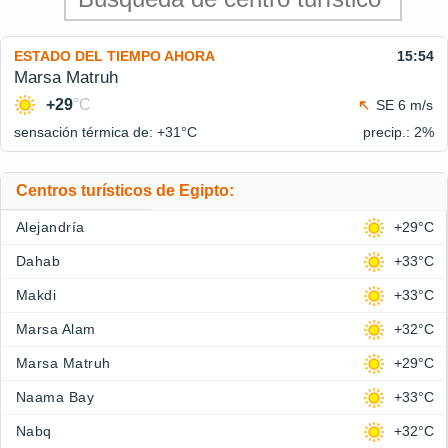
ESTADO DEL TIEMPO AHORA
15:54
Marsa Matruh
+29
°C
SE 6 m/s
sensación térmica de: +31°
C
precip.: 2%
Centros turísticos de Egipto:
Alejandría
+29°C
Dahab
+33°C
Makdi
+33°C
Marsa Alam
+32°C
Marsa Matruh
+29°C
Naama Bay
+33°C
Nabq
+32°C