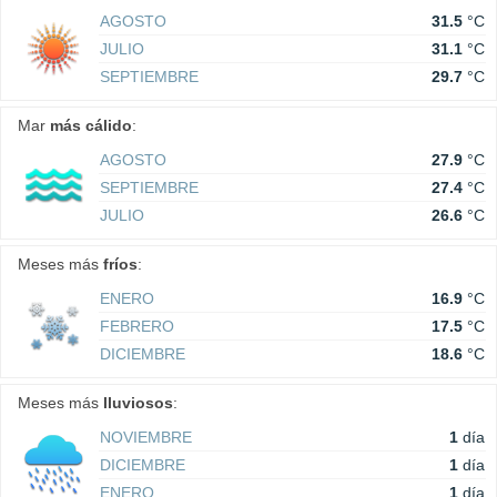
AGOSTO
31.5
°C
JULIO
31.1
°C
SEPTIEMBRE
29.7
°C
Mar
más cálido
:
AGOSTO
27.9
°C
SEPTIEMBRE
27.4
°C
JULIO
26.6
°C
Meses más
fríos
:
ENERO
16.9
°C
FEBRERO
17.5
°C
DICIEMBRE
18.6
°C
Meses más
lluviosos
:
NOVIEMBRE
1
día
DICIEMBRE
1
día
ENERO
1
día