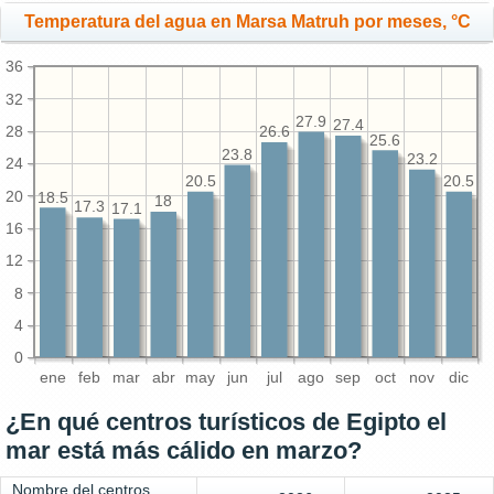
Temperatura del agua en Marsa Matruh por meses, °C
36
32
27.9
27.4
28
26.6
25.6
23.8
23.2
24
20.5
20.5
20
18.5
18
17.3
17.1
16
12
8
4
0
ene
feb
mar
abr
may
jun
jul
ago
sep
oct
nov
dic
¿En qué centros turísticos de Egipto el
mar está más cálido en marzo?
Nombre del centros