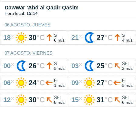
Dawwar 'Abd al Qadir Qasim
Hora local:
15:14
06 AGOSTO, JUEVES
S
S
30
°
C
27
°
C
18
21
00
00
6 m/s
4 m/s
07 AGOSTO, VIERNES
S
SE
26
°
C
25
°
C
00
03
00
00
3 m/s
2 m/s
E
E
24
°
C
27
°
C
06
09
00
00
1 m/s
3 m/s
SE
SE
30
°
C
31
°
C
12
15
00
00
5 m/s
6 m/s