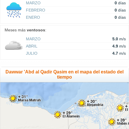
MARZO
0
días
FEBRERO
0
días
ENERO
0
días
Meses más
ventosos
:
MARZO
5.0
m/s
ABRIL
4.9
m/s
JULIO
4.7
m/s
Dawwar 'Abd al Qadir Qasim en el mapa del estado del
tiempo