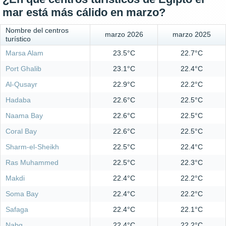
mar está más cálido en marzo?
Nombre del centros
marzo 2026
marzo 2025
turístico
Marsa Alam
23.5°C
22.7°C
Port Ghalib
23.1°C
22.4°C
Al-Qusayr
22.9°C
22.2°C
Hadaba
22.6°C
22.5°C
Naama Bay
22.6°C
22.5°C
Coral Bay
22.6°C
22.5°C
Sharm-el-Sheikh
22.5°C
22.4°C
Ras Muhammed
22.5°C
22.3°C
Makdi
22.4°C
22.2°C
Soma Bay
22.4°C
22.2°C
Safaga
22.4°C
22.1°C
Nabq
22.4°C
22.2°C