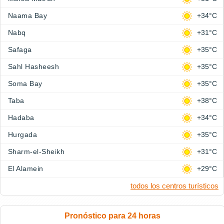
Naama Bay
+34°C
Nabq
+31°C
Safaga
+35°C
Sahl Hasheesh
+35°C
Soma Bay
+35°C
Taba
+38°C
Hadaba
+34°C
Hurgada
+35°C
Sharm-el-Sheikh
+31°C
El Alamein
+29°C
todos los centros turísticos
Pronóstico para 24 horas