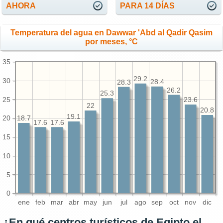
AHORA
PARA 14 DÍAS
Temperatura del agua en Dawwar 'Abd al Qadir Qasim
por meses, °C
35
29.2
30
28.4
28.3
26.2
25.3
25
23.6
22
20.8
19.1
20
18.7
17.6
17.6
15
10
5
0
ene
feb
mar
abr
may
jun
jul
ago
sep
oct
nov
dic
¿En qué centros turísticos de Egipto el