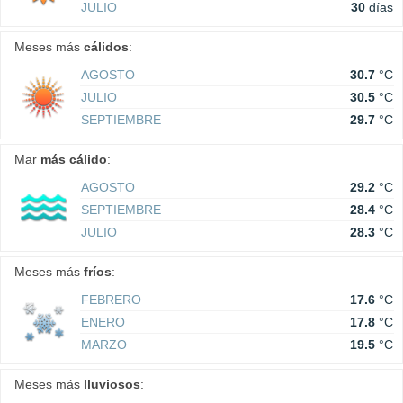
JULIO
30
días
Meses más
cálidos
:
AGOSTO
30.7
°C
JULIO
30.5
°C
SEPTIEMBRE
29.7
°C
Mar
más cálido
:
AGOSTO
29.2
°C
SEPTIEMBRE
28.4
°C
JULIO
28.3
°C
Meses más
fríos
:
FEBRERO
17.6
°C
ENERO
17.8
°C
MARZO
19.5
°C
Meses más
lluviosos
: