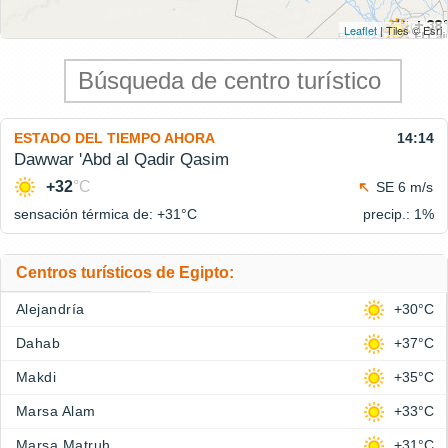
Leaflet
| Tiles © Esri
ESTADO DEL TIEMPO AHORA
14:14
Dawwar 'Abd al Qadir Qasim
+32
°C
SE 6 m/s
sensación térmica de: +31°
C
precip.: 1%
Centros turísticos de Egipto:
Alejandría
+30°C
Dahab
+37°C
Makdi
+35°C
Marsa Alam
+33°C
Marsa Matruh
+31°C