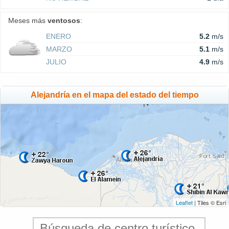
Meses más
ventosos
:
ENERO
5.2
m/s
MARZO
5.1
m/s
JULIO
4.9
m/s
Alejandría en el mapa del estado del tiempo
Leaflet
| Tiles © Esri