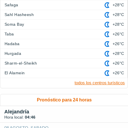
Safaga
+28°C
Sahl Hasheesh
+28°C
Soma Bay
+28°C
Taba
+26°C
Hadaba
+26°C
Hurgada
+28°C
Sharm-el-Sheikh
+26°C
El Alamein
+26°C
todos los centros turísticos
Pronóstico para 24 horas
Alejandría
Hora local:
04:46
08 AGOSTO, SABADO