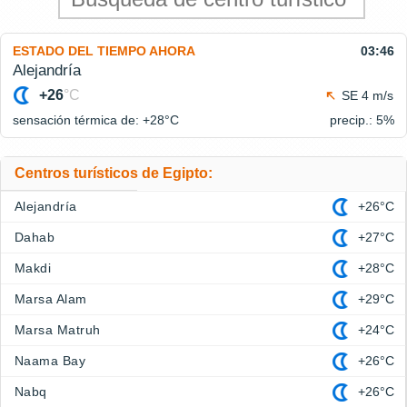
ESTADO DEL TIEMPO AHORA
03:46
Alejandría
+26
°C
SE 4 m/s
sensación térmica de: +28°
C
precip.: 5%
Centros turísticos de Egipto:
Alejandría
+26°C
Dahab
+27°C
Makdi
+28°C
Marsa Alam
+29°C
Marsa Matruh
+24°C
Naama Bay
+26°C
Nabq
+26°C