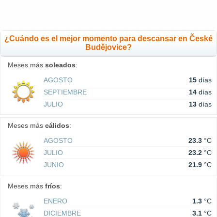
¿Cuándo es el mejor momento para descansar en České
Budějovice?
Meses más
soleados
:
AGOSTO
15
días
SEPTIEMBRE
14
días
JULIO
13
días
Meses más
cálidos
:
AGOSTO
23.3
°C
JULIO
23.2
°C
JUNIO
21.9
°C
Meses más
fríos
:
ENERO
1.3
°C
DICIEMBRE
3.1
°C