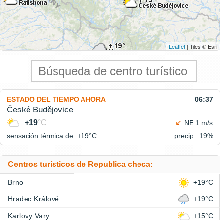
Leaflet
| Tiles © Esri
ESTADO DEL TIEMPO AHORA
06:37
České Budějovice
+19
°C
NE 1 m/s
sensación térmica de: +19°
C
precip.: 19%
Centros turísticos de Republica checa:
Brno
+19°C
Hradec Králové
+19°C
Karlovy Vary
+15°C