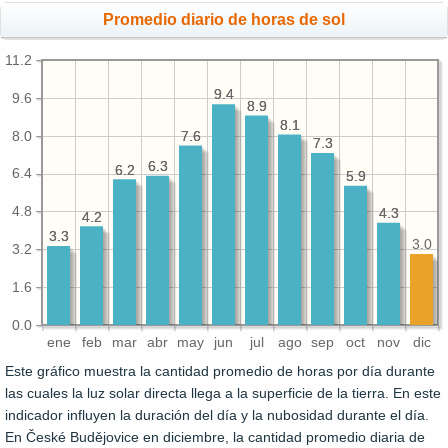
Promedio diario de horas de sol
11.2
9.4
9.4
9.6
8.9
8.9
8.1
8.1
8.0
7.6
7.6
7.3
7.3
6.3
6.3
6.2
6.2
6.4
5.9
5.9
4.8
4.3
4.3
4.2
4.2
3.3
3.3
3.0
3.2
1.6
0.0
ene
feb
mar
abr
may
jun
jul
ago
sep
oct
nov
dic
Este gráfico muestra la cantidad promedio de horas por día durante
las cuales la luz solar directa llega a la superficie de la tierra. En este
indicador influyen la duración del día y la nubosidad durante el día.
En České Budějovice en diciembre, la cantidad promedio diaria de