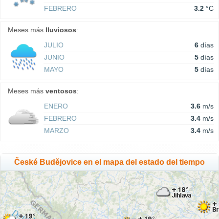
FEBRERO
3.2
°C
Meses más
lluviosos
:
JULIO
6
días
JUNIO
5
días
MAYO
5
días
Meses más
ventosos
:
ENERO
3.6
m/s
FEBRERO
3.4
m/s
MARZO
3.4
m/s
České Budějovice en el mapa del estado del tiempo