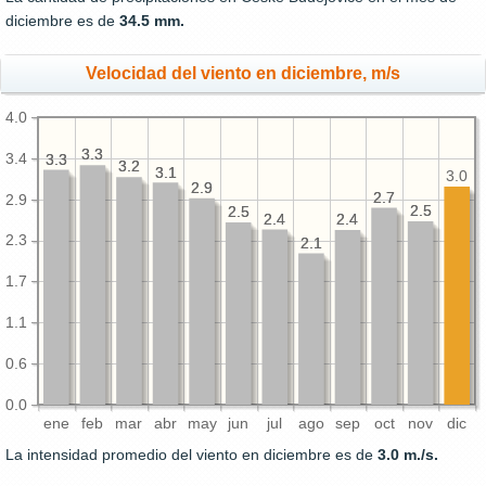
diciembre es de
34.5 mm.
Velocidad del viento en diciembre, m/s
4.0
3.3
3.3
3.4
3.3
3.3
3.2
3.2
3.1
3.1
3.0
2.9
2.9
2.7
2.7
2.9
2.5
2.5
2.5
2.5
2.4
2.4
2.4
2.4
2.3
2.1
2.1
1.7
1.1
0.6
0.0
ene
feb
mar
abr
may
jun
jul
ago
sep
oct
nov
dic
La intensidad promedio del viento en diciembre es de
3.0 m./s.