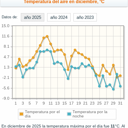
Temperatura del aire en diciembre, °C
Datos de:
año 2025
año 2024
año 2023
15.0
11.6
8.1
4.7
1.3
-2.1
-5.6
-9.0
1
3
5
7
9
11
13
15
17
19
21
23
25
27
29
31
Temperatura por el
Temperatura por la
día
noche
En diciembre de 2025 la temperatura máxima por el día fue
11
°C. Al