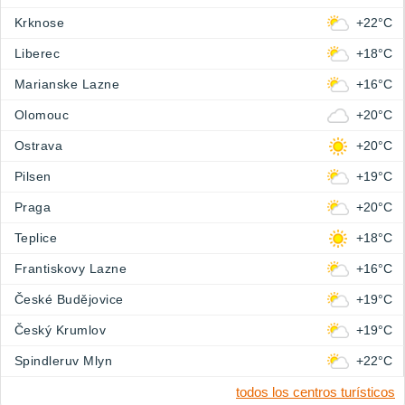
Krknose
+22°C
Liberec
+18°C
Marianske Lazne
+16°C
Olomouc
+20°C
Ostrava
+20°C
Pilsen
+19°C
Praga
+20°C
Teplice
+18°C
Frantiskovy Lazne
+16°C
České Budějovice
+19°C
Český Krumlov
+19°C
Spindleruv Mlyn
+22°C
todos los centros turísticos