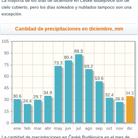
La mayoría de los días de diciembre en České Budějovice son de
cielo cubierto, pero los días soleados y nublados tampoco son una
excepción.
Cantidad de precipitaciones en diciembre, mm
105
88.3
88.3
90
80.4
80.4
73.3
73.3
75
69.2
69.2
60
53.6
53.6
45
34.9
34.9
34.5
32.4
32.4
30.6
30.6
29.7
29.7
26.9
26.9
30
24.4
24.4
15
0
ene
feb
mar
abr
may
jun
jul
ago
sep
oct
nov
dic
La cantidad de precipitaciones en České Budějovice en el mes de