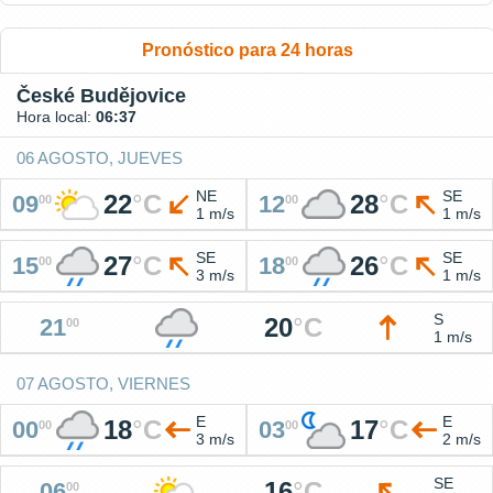
Pronóstico para 24 horas
České Budějovice
Hora local:
06:37
06 AGOSTO, JUEVES
NE
SE
22
°
C
28
°
C
09
12
00
00
1 m/s
1 m/s
SE
SE
27
°
C
26
°
C
15
18
00
00
3 m/s
1 m/s
S
20
°
C
21
00
1 m/s
07 AGOSTO, VIERNES
E
E
18
°
C
17
°
C
00
03
00
00
3 m/s
2 m/s
SE
16
°
C
06
00