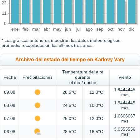
22
11
0
ene
feb
mar
abr
may
jun
jul
ago
sep
oct
nov
dic
* Los gráficos anteriores muestran los datos meteorológicos
promedio recopilados en los últimos tres años.
Archivo del estado del tiempo en Karlovy Vary
Temperatura del aire
Fecha
Precipitaciones
durante
Viento
el día / noche
1.9444445
09.08
28.5°C
12.0°C
m/s
1.9444445
08.08
24.5°C
10.0°C
m/s
1.6666667
07.08
25.0°C
12.0°C
m/s
3.0555556
06.08
28.5°C
16.5°C
m/s