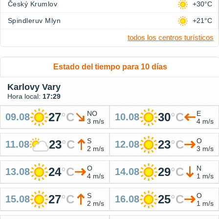
Český Krumlov
+30°C
Spindleruv Mlyn
+21°C
todos los centros turísticos
Estado del tiempo para 10 días
Karlovy Vary
Hora local:
17:29
NO
E
27
°
C
30
°
C
09.08
10.08
3 m/s
4 m/s
S
O
23
°
C
23
°
C
11.08
12.08
2 m/s
3 m/s
O
N
24
°
C
29
°
C
13.08
14.08
4 m/s
1 m/s
S
O
27
°
C
25
°
C
15.08
16.08
2 m/s
1 m/s