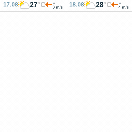
E
E
27
°
C
28
°
C
17.08
18.08
3 m/s
4 m/s