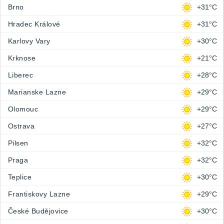
Brno
+31°C
Hradec Králové
+31°C
Karlovy Vary
+30°C
Krknose
+21°C
Liberec
+28°C
Marianske Lazne
+29°C
Olomouc
+29°C
Ostrava
+27°C
Pilsen
+32°C
Praga
+32°C
Teplice
+30°C
Frantiskovy Lazne
+29°C
České Budějovice
+30°C