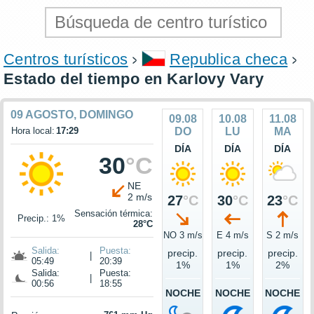
Centros turísticos
Republica checa
Estado del tiempo en Karlovy Vary
09 AGOSTO, DOMINGO
09.08
10.08
11.08
Hora local:
17:29
DO
LU
MA
DÍA
DÍA
DÍA
30
°C
NE
2 m/s
27
°C
30
°C
23
°C
Sensación térmica:
Precip.: 1%
28°C
NO 3 m/s
E 4 m/s
S 2 m/s
Salida:
Puesta:
precip.
precip.
precip.
|
05:49
20:39
1%
1%
2%
Salida:
Puesta:
|
00:56
18:55
NOCHE
NOCHE
NOCHE