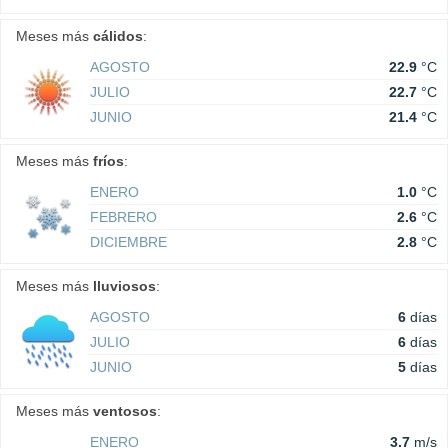
Meses más
cálidos
:
AGOSTO
22.9
°C
JULIO
22.7
°C
JUNIO
21.4
°C
Meses más
fríos
:
ENERO
1.0
°C
FEBRERO
2.6
°C
DICIEMBRE
2.8
°C
Meses más
lluviosos
:
AGOSTO
6
días
JULIO
6
días
JUNIO
5
días
Meses más
ventosos
:
ENERO
3.7
m/s