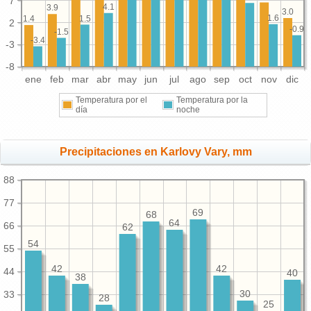
7
4.1
3.9
3.0
1.6
1.5
1.4
2
-0.9
-1.5
-3.4
-3
-8
ene
feb
mar
abr
may
jun
jul
ago
sep
oct
nov
dic
Temperatura por el
Temperatura por la
día
noche
Precipitaciones en Karlovy Vary, mm
88
77
69
68
64
66
62
54
55
42
42
44
40
38
33
30
28
25