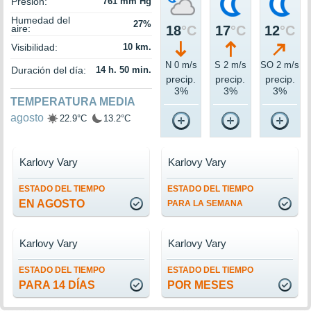
Presión:
761 mm Hg
Humedad del
27%
aire:
18
°C
17
°C
12
°C
Visibilidad:
10 km.
N 0 m/s
S 2 m/s
SO 2 m/s
Duración del día:
14 h. 50 min.
precip.
precip.
precip.
3%
3%
3%
TEMPERATURA MEDIA
agosto
22.9°C
13.2°C
Karlovy Vary
Karlovy Vary
ESTADO DEL TIEMPO
ESTADO DEL TIEMPO
EN AGOSTO
PARA LA SEMANA
Karlovy Vary
Karlovy Vary
ESTADO DEL TIEMPO
ESTADO DEL TIEMPO
PARA 14 DÍAS
POR MESES