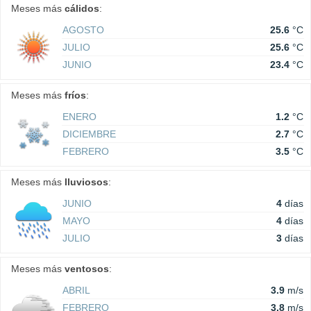
Meses más
cálidos
:
AGOSTO
25.6
°C
JULIO
25.6
°C
JUNIO
23.4
°C
Meses más
fríos
:
ENERO
1.2
°C
DICIEMBRE
2.7
°C
FEBRERO
3.5
°C
Meses más
lluviosos
:
JUNIO
4
días
MAYO
4
días
JULIO
3
días
Meses más
ventosos
:
ABRIL
3.9
m/s
FEBRERO
3.8
m/s