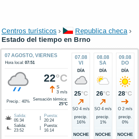
Centros turísticos
Republica checa
Estado del tiempo en Brno
07 AGOSTO, VIERNES
07.08
08.08
09.08
Hora local:
07:51
VI
SA
DO
DÍA
DÍA
DÍA
22
°C
S
3 m/s
25
°C
26
°C
28
°C
Sensación térmica:
Precip.: 40%
25°C
SO 4 m/s
SO 4 m/s
O 2 m/s
Salida:
Puesta:
precip.
precip.
precip.
|
05:34
20:24
16%
1%
0%
Salida:
Puesta:
|
23:52
16:14
NOCHE
NOCHE
NOCHE