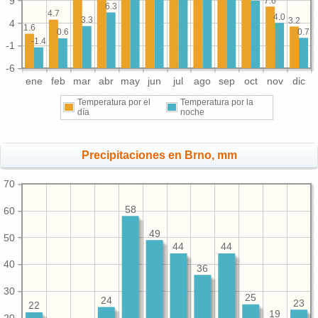
9
7.6
6.3
4.7
4.0
3.3
3.2
4
1.6
0.7
0.6
-1.4
-1
-6
ene
feb
mar
abr
may
jun
jul
ago
sep
oct
nov
dic
Temperatura por el
Temperatura por la
día
noche
Precipitaciones en Brno, mm
70
58
60
49
50
44
44
40
36
30
25
24
23
22
19
20