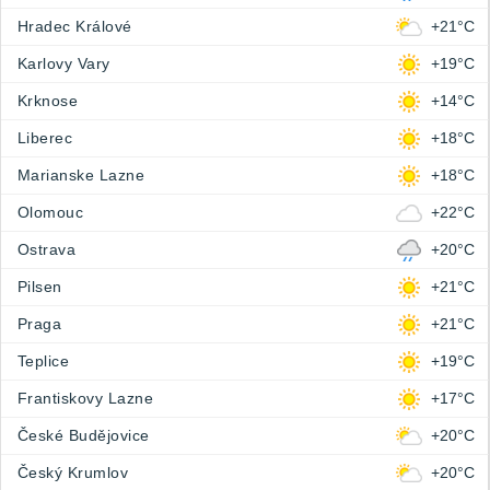
Hradec Králové
+21°C
Karlovy Vary
+19°C
Krknose
+14°C
Liberec
+18°C
Marianske Lazne
+18°C
Olomouc
+22°C
Ostrava
+20°C
Pilsen
+21°C
Praga
+21°C
Teplice
+19°C
Frantiskovy Lazne
+17°C
České Budějovice
+20°C
Český Krumlov
+20°C