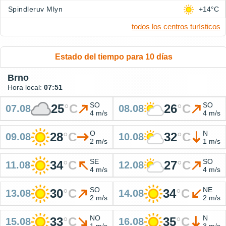
Spindleruv Mlyn
+14°C
todos los centros turísticos
Estado del tiempo para 10 días
Brno
Hora local:
07:51
SO
SO
25
°
C
26
°
C
07.08
08.08
4 m/s
4 m/s
O
N
28
°
C
32
°
C
09.08
10.08
2 m/s
1 m/s
SE
SO
34
°
C
27
°
C
11.08
12.08
4 m/s
4 m/s
SO
NE
30
°
C
34
°
C
13.08
14.08
2 m/s
2 m/s
NO
N
33
°
C
35
°
C
15.08
16.08
1 m/s
3 m/s