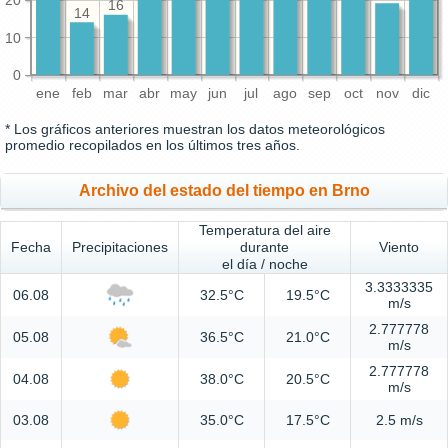
16
14
10
0
ene
feb
mar
abr
may
jun
jul
ago
sep
oct
nov
dic
* Los gráficos anteriores muestran los datos meteorológicos
promedio recopilados en los últimos tres años.
Archivo del estado del tiempo en Brno
Temperatura del aire
Fecha
Precipitaciones
durante
Viento
el día / noche
3.3333335
06.08
32.5°C
19.5°C
m/s
2.777778
05.08
36.5°C
21.0°C
m/s
2.777778
04.08
38.0°C
20.5°C
m/s
03.08
35.0°C
17.5°C
2.5 m/s