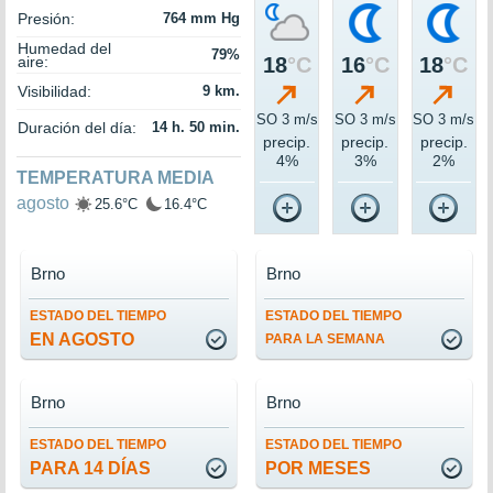
Presión:
764 mm Hg
Humedad del
79%
aire:
18
°C
16
°C
18
°C
Visibilidad:
9 km.
SO 3 m/s
SO 3 m/s
SO 3 m/s
Duración del día:
14 h. 50 min.
precip.
precip.
precip.
4%
3%
2%
TEMPERATURA MEDIA
agosto
25.6°C
16.4°C
Brno
Brno
ESTADO DEL TIEMPO
ESTADO DEL TIEMPO
EN AGOSTO
PARA LA SEMANA
Brno
Brno
ESTADO DEL TIEMPO
ESTADO DEL TIEMPO
PARA 14 DÍAS
POR MESES