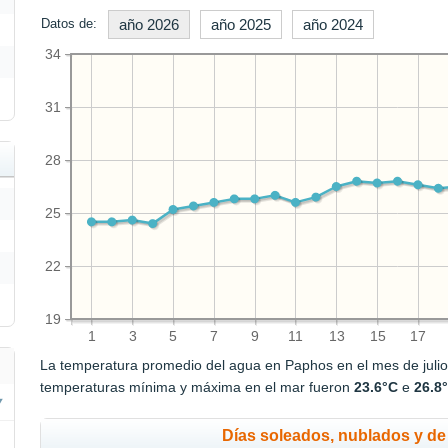
Datos de:
año 2026
año 2025
año 2024
34
31
28
25
22
19
1
3
5
7
9
11
13
15
17
La temperatura promedio del agua en Paphos en el mes de juli
temperaturas mínima y máxima en el mar fueron
23.6°C
e
26.8
Días soleados, nublados y de 