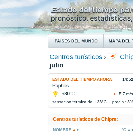
PAÍSES DEL MUNDO
MAPA DEL 
ENCONTRAR UN HOTEL
Centros turísticos
Chi
julio
ESTADO DEL TIEMPO AHORA
14:5
Paphos
+30
°C
E 7 m/s
sensación térmica de: +33°
C
precip.: 3
Centros turísticos de Chipre:
NOMBRE
°C