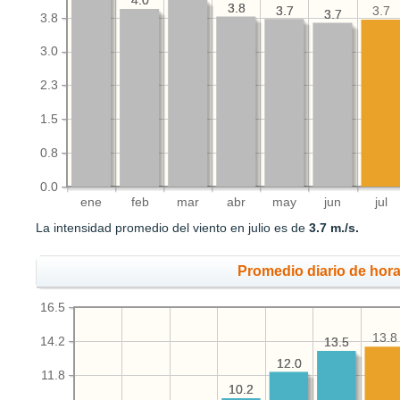
4.0
4.0
3.8
3.8
3.7
3.7
3.7
3.7
3.7
3.8
3.0
2.3
1.5
0.8
0.0
ene
feb
mar
abr
may
jun
jul
La intensidad promedio del viento en julio es de
3.7 m./s.
Promedio diario de hora
16.5
13.8
14.2
13.5
13.5
12.0
12.0
11.8
10.2
10.2