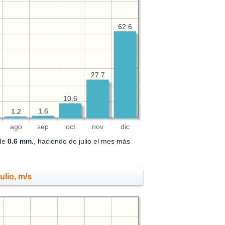
62.6
62.6
27.7
27.7
10.6
10.6
1.6
1.6
1.2
1.2
ago
sep
oct
nov
dic
 de
0.6 mm.
, haciendo de julio el mes más
ulio, m/s