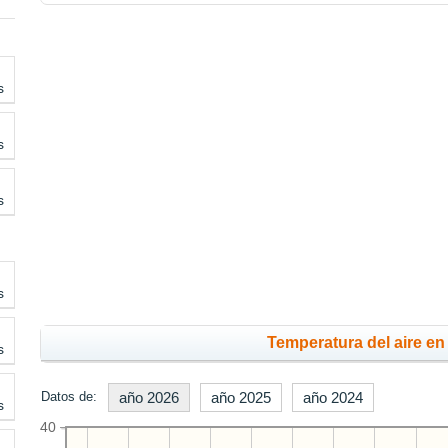
s
s
s
s
Temperatura del aire en 
s
Datos de:
año 2026
año 2025
año 2024
s
40