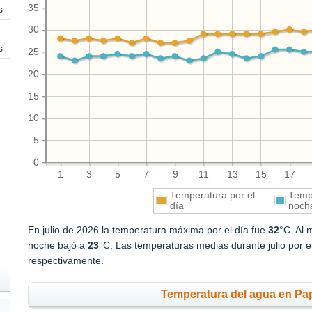
35
s
30
s
25
20
15
10
5
0
1
3
5
7
9
11
13
15
17
Temperatura por el
Tempe
día
noch
En julio de 2026 la temperatura máxima por el día fue
32
°C. Al 
noche bajó a
23
°C. Las temperaturas medias durante julio por e
respectivamente.
Temperatura del agua en Pap