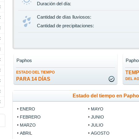
Duración del día:
C
Cantidad de días lluviosos:
C
Cantidad de precipitaciones:
C
C
C
C
Paphos
Papho
C
TEM
ESTADO DEL TIEMPO
PARA 14 DÍAS
DEL A
C
C
Estado del tiempo en Paph
C
ENERO
MAYO
FEBRERO
JUNIO
MARZO
JULIO
ABRIL
AGOSTO