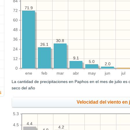
84
71.9
71.9
72
60
48
36
30.8
30.8
26.1
26.1
24
9.1
9.1
12
5.0
5.0
2.0
2.0
0
ene
feb
mar
abr
may
jun
jul
La cantidad de precipitaciones en Paphos en el mes de julio es
seco del año
s
Velocidad del viento en j
5.3
4.4
4.4
4.5
4.2
4.2