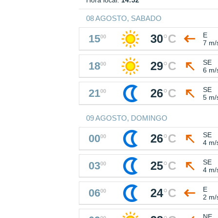
Hora local:
14:52
08 AGOSTO, SABADO
E
30
°
C
15
00
7 m/
SE
29
°
C
18
00
6 m/
SE
26
°
C
21
00
5 m/
09 AGOSTO, DOMINGO
SE
26
°
C
00
00
4 m/
SE
25
°
C
03
00
4 m/
E
24
°
C
06
00
2 m/
NE
00