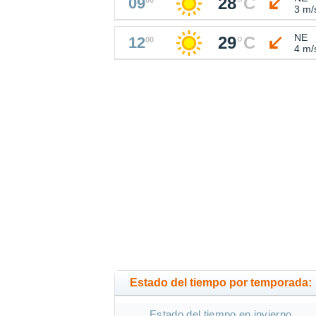
28
°
C
09
3 m/
NE
29
°
C
12
00
4 m/
Estado del tiempo por temporada:
Estado del tiempo en invierno