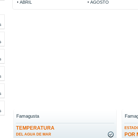
ABRIL
AGOSTO
s
s
s
s
s
s
Famagusta
Famag
TEMPERATURA
ESTADO
POR 
DEL AGUA DE MAR