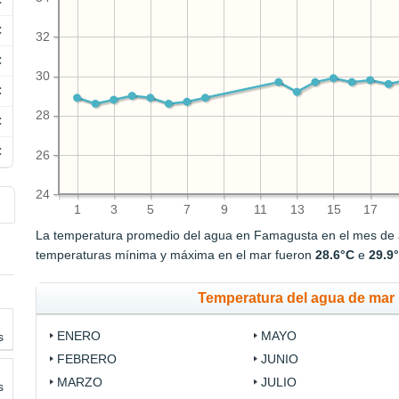
C
C
32
C
30
C
28
C
C
26
24
1
3
5
7
9
11
13
15
17
La temperatura promedio del agua en Famagusta en el mes de
temperaturas mínima y máxima en el mar fueron
28.6°C
e
29.9
Temperatura del agua de mar 
ENERO
MAYO
s
FEBRERO
JUNIO
MARZO
JULIO
s