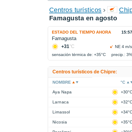
ENCONTRAR UN HOTEL
Centros turísticos
Chi
Famagusta en agosto
ESTADO DEL TIEMPO AHORA
15:5
Famagusta
+31
°C
NE 4 m/s
sensación térmica de: +35°
C
precip.: 3
Centros turísticos de Chipre:
NOMBRE
°C
Aya Napa
+30°
Larnaca
+32°
Limassol
+34°
Nicosia
+35°