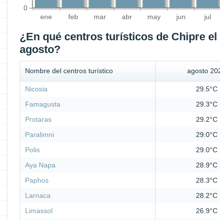
0
ene
feb
mar
abr
may
jun
jul
¿En qué centros turísticos de Chipre el
agosto?
Nombre del centros turístico
agosto 20
Nicosia
29.5°C
Famagusta
29.3°C
Protaras
29.2°C
Paralimni
29.0°C
Polis
29.0°C
Aya Napa
28.9°C
Paphos
28.3°C
Larnaca
28.2°C
Limassol
26.9°C