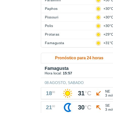
Paralimni
+30°
Paphos
+30°
Pissouri
+30°
Polis
+30°
Protaras
+29°
Famagusta
+31°
Pronóstico para 24 horas
Famagusta
Hora local:
15:57
08 AGOSTO, SABADO
NE
31
°
C
18
00
3 m/
SE
30
°
C
21
00
3 m/