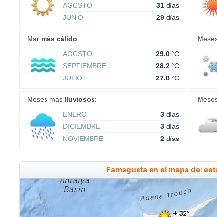
AGOSTO
31
días
JUNIO
29
días
Mar
más cálido
:
Mese
AGOSTO
29.0
°C
SEPTIEMBRE
28.2
°C
JULIO
27.8
°C
Meses más
lluviosos
:
Mese
ENERO
3
días
DICIEMBRE
3
días
NOVIEMBRE
2
días
Famagusta en el mapa del est