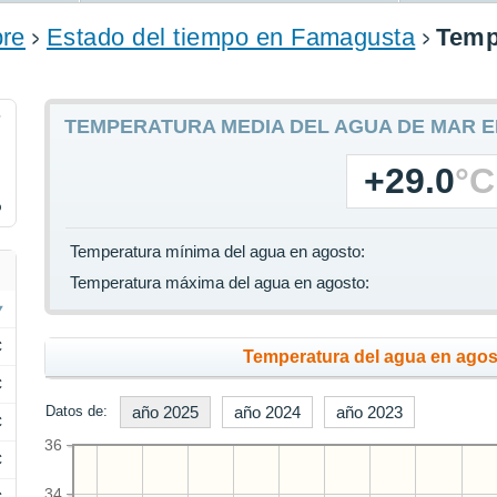
pre
Estado del tiempo en Famagusta
Temp
7
TEMPERATURA MEDIA DEL AGUA DE MAR E
+29.0
°C
%
Temperatura mínima del agua en agosto:
Temperatura máxima del agua en agosto:
C
Temperatura del agua en agost
C
Datos de:
año 2025
año 2024
año 2023
C
36
C
34