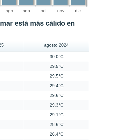
ago
sep
oct
nov
dic
 mar está más cálido en
25
agosto 2024
30.0°C
29.5°C
29.5°C
29.4°C
29.6°C
29.3°C
29.1°C
28.6°C
26.4°C