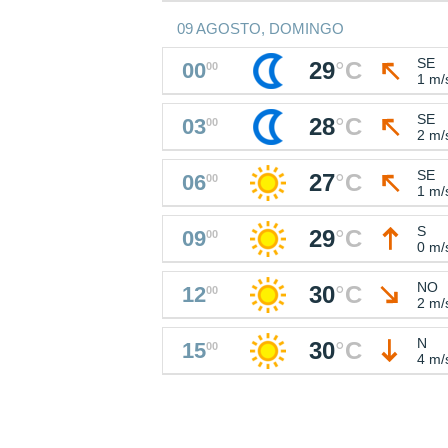
09 AGOSTO, DOMINGO
SE
29
°
C
00
00
1 m/
SE
28
°
C
03
00
2 m/
SE
27
°
C
06
00
1 m/
S
29
°
C
09
00
0 m/
NO
30
°
C
12
00
2 m/
N
30
°
C
15
00
4 m/