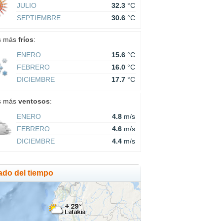
JULIO
32.3
°C
SEPTIEMBRE
30.6
°C
s más
fríos
:
ENERO
15.6
°C
FEBRERO
16.0
°C
DICIEMBRE
17.7
°C
s más
ventosos
:
ENERO
4.8
m/s
FEBRERO
4.6
m/s
DICIEMBRE
4.4
m/s
ado del tiempo