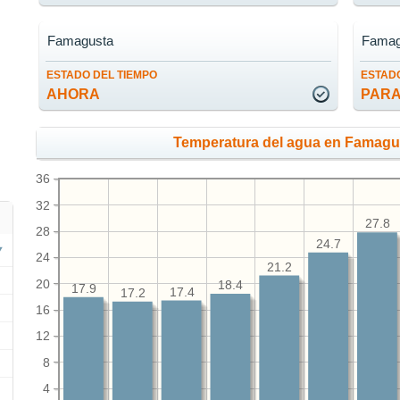
Famagusta
Famag
ESTADO DEL TIEMPO
ESTADO
AHORA
PARA
Temperatura del agua en Famagu
36
32
27.8
28
24.7
24
21.2
20
18.4
17.9
17.4
17.2
16
12
8
4