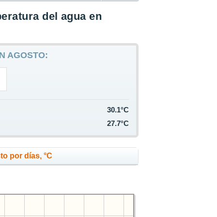
eratura del agua en
N AGOSTO:
30.1°C
27.7°C
o por días, °C