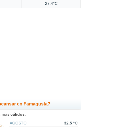
27.4°C
scansar en Famagusta?
s más
cálidos
:
AGOSTO
32.5
°C