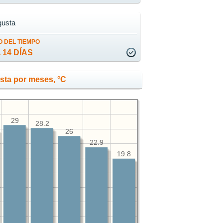
usta
 DEL TIEMPO
 14 DÍAS
sta por meses, °C
29
28.2
26
22.9
19.8