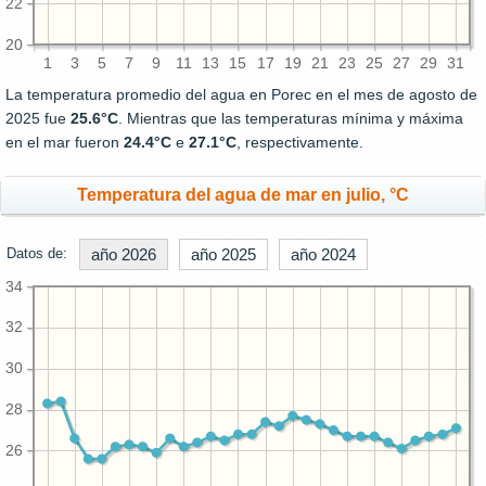
22
20
1
3
5
7
9
11
13
15
17
19
21
23
25
27
29
31
La temperatura promedio del agua en Porec en el mes de agosto de
2025 fue
25.6°C
. Mientras que las temperaturas mínima y máxima
en el mar fueron
24.4°C
e
27.1°C
, respectivamente.
Temperatura del agua de mar en julio, °C
Datos de:
año 2026
año 2025
año 2024
34
32
30
28
26