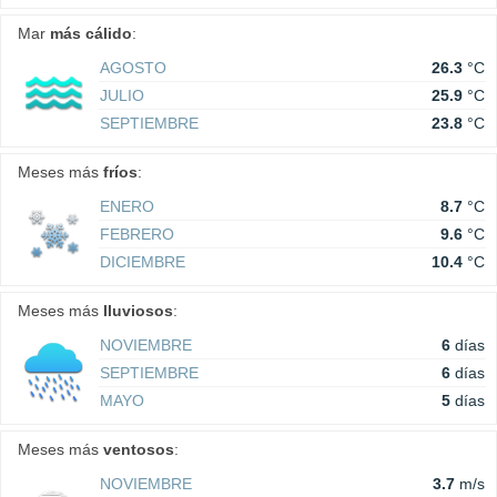
Mar
más cálido
:
AGOSTO
26.3
°C
JULIO
25.9
°C
SEPTIEMBRE
23.8
°C
Meses más
fríos
:
ENERO
8.7
°C
FEBRERO
9.6
°C
DICIEMBRE
10.4
°C
Meses más
lluviosos
:
NOVIEMBRE
6
días
SEPTIEMBRE
6
días
MAYO
5
días
Meses más
ventosos
:
NOVIEMBRE
3.7
m/s