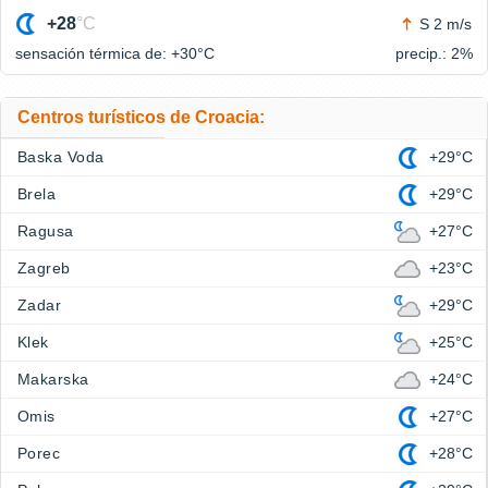
+28
°C
S 2 m/s
sensación térmica de: +30°
C
precip.: 2%
Centros turísticos de Croacia:
Baska Voda
+29°C
Brela
+29°C
Ragusa
+27°C
Zagreb
+23°C
Zadar
+29°C
Klek
+25°C
Makarska
+24°C
Omis
+27°C
Porec
+28°C