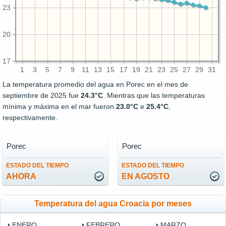
23
20
17
1
3
5
7
9
11
13
15
17
19
21
23
25
27
29
31
La temperatura promedio del agua en Porec en el mes de
septiembre de 2025 fue
24.3°C
. Mientras que las temperaturas
mínima y máxima en el mar fueron
23.0°C
e
25.4°C
,
respectivamente.
Porec
Porec
ESTADO DEL TIEMPO
ESTADO DEL TIEMPO
AHORA
EN AGOSTO
Temperatura del agua Croacia por meses
ENERO
FEBRERO
MARZO