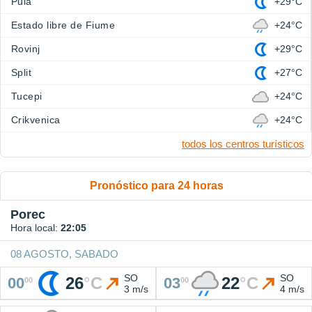
Pula
+29°C
Estado libre de Fiume
+24°C
Rovinj
+29°C
Split
+27°C
Tucepi
+24°C
Crikvenica
+24°C
todos los centros turísticos
Pronóstico para 24 horas
Porec
Hora local:
22:05
08 AGOSTO, SABADO
SO
SO
26
°
C
22
°
C
00
03
00
00
3 m/s
4 m/s