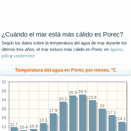
¿Cuándo el mar está más cálido es Porec?
Según los datos sobre la temperatura del agua de mar durante los
últimos tres años, el mar estuvo más cálido en Porec en
agosto
,
julio
y
septiembre
Temperatura del agua en Porec por meses, °C
32
28
26.3
25.9
23.8
23.1
24
20
20
17.9
17.1
16
14.1
13.5
11.7
10.9
12
10.4