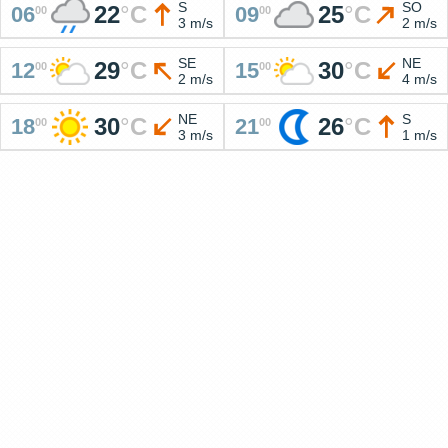
S
SO
22
°
C
25
°
C
06
09
00
00
3 m/s
2 m/s
SE
NE
29
°
C
30
°
C
12
15
00
00
2 m/s
4 m/s
NE
S
30
°
C
26
°
C
18
21
00
00
3 m/s
1 m/s