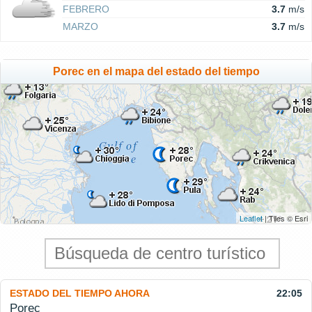
FEBRERO
3.7
m/s
MARZO
3.7
m/s
Porec en el mapa del estado del tiempo
Leaflet
| Tiles © Esri
ESTADO DEL TIEMPO AHORA
22:05
Porec