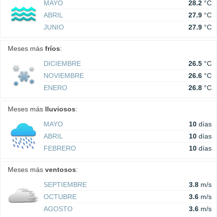
MAYO
28.2
°C
ABRIL
27.9
°C
JUNIO
27.9
°C
Meses más
fríos
:
DICIEMBRE
26.5
°C
NOVIEMBRE
26.6
°C
ENERO
26.8
°C
Meses más
lluviosos
:
MAYO
10
días
ABRIL
10
días
FEBRERO
10
días
Meses más
ventosos
:
SEPTIEMBRE
3.8
m/s
OCTUBRE
3.6
m/s
AGOSTO
3.6
m/s