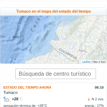
Tumaco en el mapa del estado del tiempo
Leaflet
| Tiles © Esri
ESTADO DEL TIEMPO AHORA
06:10
Tumaco
+26
°C
N 2 m/s
sensación térmica de: +28°
C
precip.: 17%