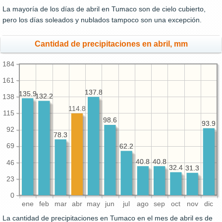
La mayoría de los días de abril en Tumaco son de cielo cubierto,
pero los días soleados y nublados tampoco son una excepción.
Cantidad de precipitaciones en abril, mm
184
161
137.8
137.8
135.9
135.9
132.2
132.2
138
114.8
115
98.6
98.6
93.9
93.9
92
78.3
78.3
69
62.2
62.2
40.8
40.8
40.8
40.8
46
32.4
32.4
31.3
31.3
23
0
ene
feb
mar
abr
may
jun
jul
ago
sep
oct
nov
dic
La cantidad de precipitaciones en Tumaco en el mes de abril es de