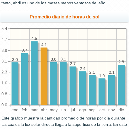
tanto, abril es uno de los meses menos ventosos del año .
Promedio diario de horas de sol
5.4
4.5
4.5
4.7
4.1
3.7
3.7
3.9
3.1
3.1
3.0
3.0
3.0
3.0
3.1
2.8
2.8
2.7
2.7
2.4
2.4
2.3
2.1
2.1
2.1
2.1
1.9
1.9
1.6
0.8
0.0
ene
feb
mar
abr
may
jun
jul
ago
sep
oct
nov
dic
Este gráfico muestra la cantidad promedio de horas por día durante
las cuales la luz solar directa llega a la superficie de la tierra. En este