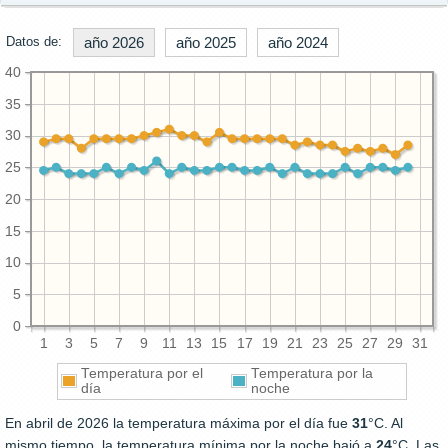
Datos de:
año 2026
año 2025
año 2024
40
35
30
25
20
15
10
5
0
1
3
5
7
9
11
13
15
17
19
21
23
25
27
29
31
Temperatura por el
Temperatura por la
día
noche
En abril de 2026 la temperatura máxima por el día fue
31
°C. Al
mismo tiempo, la temperatura mínima por la noche bajó a
24
°C. Las