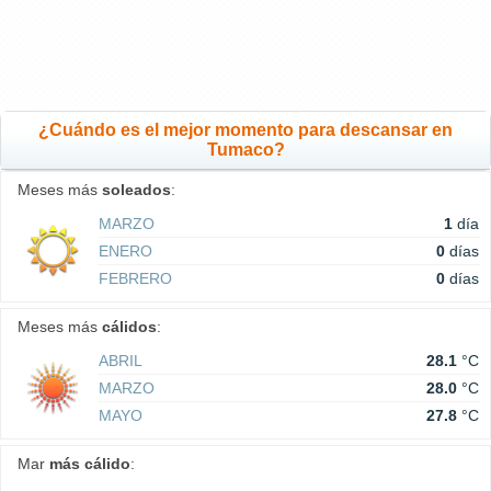
¿Cuándo es el mejor momento para descansar en
Tumaco?
Meses más
soleados
:
MARZO
1
día
ENERO
0
días
FEBRERO
0
días
Meses más
cálidos
:
ABRIL
28.1
°C
MARZO
28.0
°C
MAYO
27.8
°C
Mar
más cálido
: