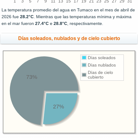
1
3
5
7
9
11
13
15
17
19
21
23
25
27
29
31
La temperatura promedio del agua en Tumaco en el mes de abril de
2026 fue
28.2°C
. Mientras que las temperaturas mínima y máxima
en el mar fueron
27.4°C
e
28.8°C
, respectivamente.
Días soleados, nublados y de cielo cubierto
Días soleados
Días nublados
Días de cielo
73%
cubierto
27%