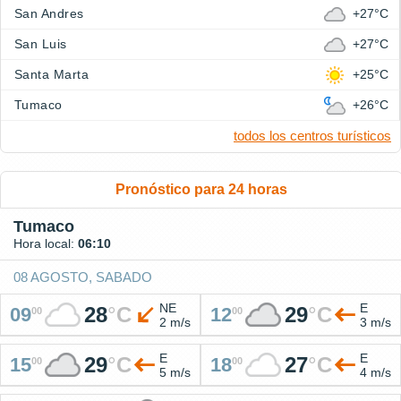
San Andres
+27°C
San Luis
+27°C
Santa Marta
+25°C
Tumaco
+26°C
todos los centros turísticos
Pronóstico para 24 horas
Tumaco
Hora local:
06:10
08 AGOSTO, SABADO
NE
E
28
°
C
29
°
C
09
12
00
00
2 m/s
3 m/s
E
E
29
°
C
27
°
C
15
18
00
00
5 m/s
4 m/s