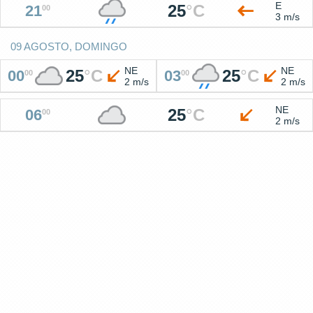
E
25
°
C
21
00
3 m/s
09 AGOSTO, DOMINGO
NE
NE
25
°
C
25
°
C
00
03
00
00
2 m/s
2 m/s
NE
25
°
C
06
00
2 m/s