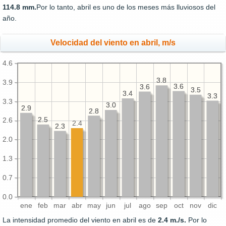
114.8 mm.
Por lo tanto, abril es uno de los meses más lluviosos del
año.
Velocidad del viento en abril, m/s
4.6
3.8
3.8
3.9
3.6
3.6
3.6
3.6
3.5
3.5
3.4
3.4
3.3
3.3
3.3
3.0
3.0
2.9
2.9
2.8
2.8
2.5
2.5
2.6
2.4
2.3
2.3
2.0
1.3
0.7
0.0
ene
feb
mar
abr
may
jun
jul
ago
sep
oct
nov
dic
La intensidad promedio del viento en abril es de
2.4 m./s.
Por lo