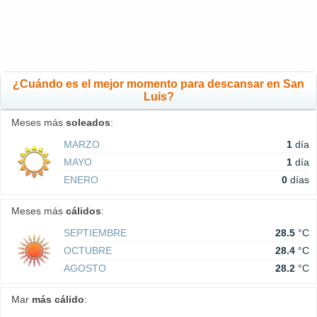
¿Cuándo es el mejor momento para descansar en San
Luis?
Meses más
soleados
:
MARZO
1
día
MAYO
1
día
ENERO
0
días
Meses más
cálidos
:
SEPTIEMBRE
28.5
°C
OCTUBRE
28.4
°C
AGOSTO
28.2
°C
Mar
más cálido
: