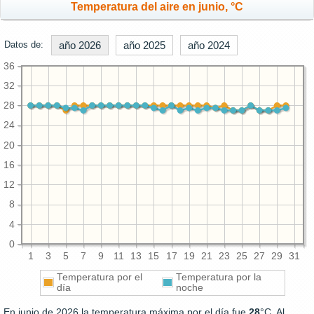
Temperatura del aire en junio, °C
Datos de:
año 2026
año 2025
año 2024
36
32
28
24
20
16
12
8
4
0
1
3
5
7
9
11
13
15
17
19
21
23
25
27
29
31
Temperatura por el
Temperatura por la
día
noche
En junio de 2026 la temperatura máxima por el día fue
28
°C. Al