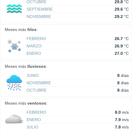
OCTUBRE
29.8
°C
SEPTIEMBRE
29.6
°C
NOVIEMBRE
29.2
°C
Meses más
fríos
:
FEBRERO
26.7
°C
MARZO
26.9
°C
ENERO
27.0
°C
Meses más
lluviosos
:
JUNIO
8
días
NOVIEMBRE
8
días
OCTUBRE
8
días
Meses más
ventosos
:
FEBRERO
8.0
m/s
ENERO
7.9
m/s
JULIO
7.8
m/s