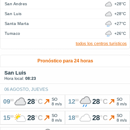
San Andres
+28°C
San Luis
+28°C
Santa Marta
+27°C
Tumaco
+26°C
todos los centros turísticos
Pronóstico para 24 horas
San Luis
Hora local:
08:23
06 AGOSTO, JUEVES
SO
SO
28
°
C
28
°
C
09
12
00
00
8 m/s
8 m/s
SO
SO
28
°
C
28
°
C
15
18
00
00
8 m/s
8 m/s