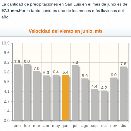
La cantidad de precipitaciones en San Luis en el mes de junio es de
97.3 mm.
Por lo tanto, junio es uno de los meses más lluviosos del
año.
Velocidad del viento en junio, m/s
10.9
9.6
8.0
8.0
7.9
7.9
7.8
7.8
8.2
7.6
7.6
7.0
7.0
6.4
6.4
6.8
6.4
6.3
6.3
6.0
6.0
5.9
5.9
5.5
4.4
4.4
4.2
4.2
4.1
2.7
1.4
0.0
ene
feb
mar
abr
may
jun
jul
ago
sep
oct
nov
dic