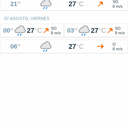
SO
27
°
C
21
00
8 m/s
07 AGOSTO, VIERNES
SO
SO
27
°
C
27
°
C
00
03
00
00
8 m/s
9 m/s
O
27
°
C
06
00
8 m/s