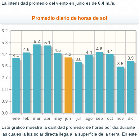
La intensidad promedio del viento en junio es de
6.4 m./s.
Promedio diario de horas de sol
6.2
5.2
5.2
5.3
5.1
5.1
4.6
4.6
4.6
4.6
4.5
4.5
4.4
4.4
4.4
4.4
4.4
4.2
4.1
4.1
3.9
3.9
3.8
3.8
3.5
3.5
3.5
2.7
1.8
0.9
0.0
ene
feb
mar
abr
may
jun
jul
ago
sep
oct
nov
dic
Este gráfico muestra la cantidad promedio de horas por día durante
las cuales la luz solar directa llega a la superficie de la tierra. En este