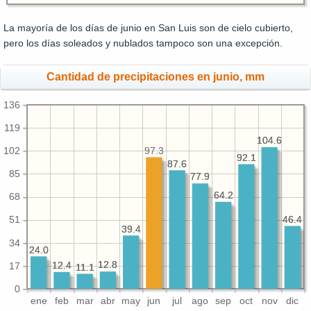
La mayoría de los días de junio en San Luis son de cielo cubierto,
pero los días soleados y nublados tampoco son una excepción.
Cantidad de precipitaciones en junio, mm
136
119
104.6
104.6
97.3
102
92.1
92.1
87.6
87.6
85
77.9
77.9
64.2
64.2
68
46.4
46.4
51
39.4
39.4
34
24.0
24.0
12.8
12.8
12.4
12.4
17
11.1
11.1
0
ene
feb
mar
abr
may
jun
jul
ago
sep
oct
nov
dic