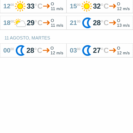
O
O
33
°
C
32
°
C
12
15
00
00
11 m/s
12 m/s
O
O
29
°
C
28
°
C
18
21
00
00
11 m/s
13 m/s
11 AGOSTO, MARTES
O
O
28
°
C
27
°
C
00
03
00
00
12 m/s
12 m/s