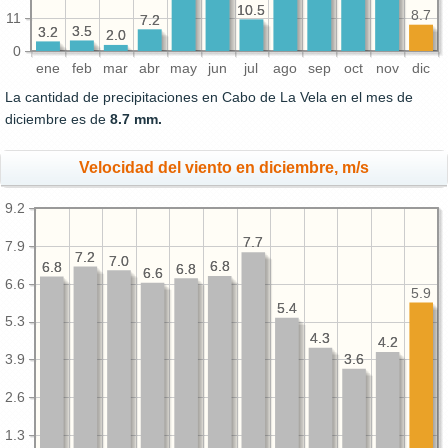
10.5
10.5
8.7
11
7.2
7.2
3.5
3.5
3.2
3.2
2.0
2.0
0
ene
feb
mar
abr
may
jun
jul
ago
sep
oct
nov
dic
La cantidad de precipitaciones en Cabo de La Vela en el mes de
diciembre es de
8.7 mm.
Velocidad del viento en diciembre, m/s
9.2
7.7
7.7
7.9
7.2
7.2
7.0
7.0
6.8
6.8
6.8
6.8
6.8
6.8
6.6
6.6
6.6
5.9
5.4
5.4
5.3
4.3
4.3
4.2
4.2
3.6
3.6
3.9
2.6
1.3