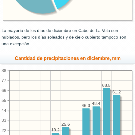
La mayoría de los días de diciembre en Cabo de La Vela son
nublados, pero los días soleados y de cielo cubierto tampoco son
una excepción.
Cantidad de precipitaciones en diciembre, mm
88
77
68.5
68.5
66
61.2
61.2
55
48.4
48.4
46.3
46.3
44
33
25.6
25.6
19.2
19.2
22