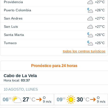
Providencia
+27°C
Puerto Colombia
+26°C
San Andres
+27°C
San Luis
+27°C
Santa Marta
+26°C
Tumaco
+25°C
todos los centros turísticos
Pronóstico para 24 horas
Cabo de La Vela
Hora local:
03:37
10 AGOSTO, LUNES
O
O
27
°
C
30
°
C
06
09
00
00
9 m/s
9 m/s