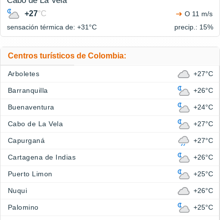
Cabo de La Vela
+27
°C
O 11 m/s
sensación térmica de: +31°
C
precip.: 15%
Centros turísticos de Colombia:
Arboletes
+27°C
Barranquilla
+26°C
Buenaventura
+24°C
Cabo de La Vela
+27°C
Capurganá
+27°C
Cartagena de Indias
+26°C
Puerto Limon
+25°C
Nuqui
+26°C
Palomino
+25°C