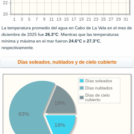
22
20
1
3
5
7
9
11
13
15
17
19
21
23
25
27
29
31
La temperatura promedio del agua en Cabo de La Vela en el mes de
diciembre de 2025 fue
26.3°C
. Mientras que las temperaturas
mínima y máxima en el mar fueron
24.6°C
e
27.3°C
,
respectivamente.
Días soleados, nublados y de cielo cubierto
Días soleados
Días nublados
Días de cielo
cubierto
19%
63%
19%