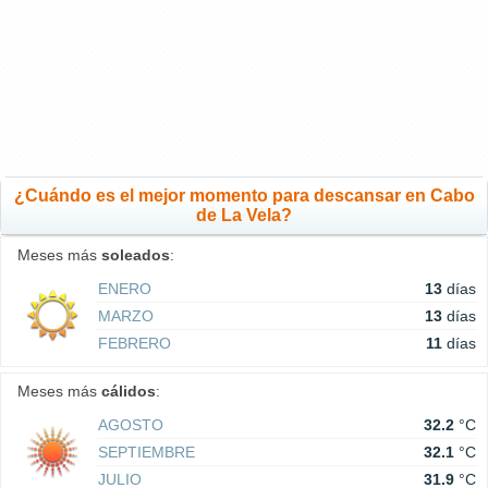
¿Cuándo es el mejor momento para descansar en Cabo
de La Vela?
Meses más
soleados
:
ENERO
13
días
MARZO
13
días
FEBRERO
11
días
Meses más
cálidos
:
AGOSTO
32.2
°C
SEPTIEMBRE
32.1
°C
JULIO
31.9
°C