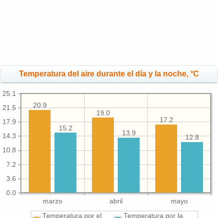
Temperatura del aire durante el día y la noche, °C
25.1
20.9
21.5
19.0
17.2
17.9
15.2
13.9
14.3
12.8
10.8
7.2
3.6
0.0
marzo
abril
mayo
Temperatura por el
Temperatura por la