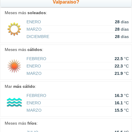
Valparaíso?
Meses más
soleados
:
ENERO
28
días
MARZO
28
días
DICIEMBRE
28
días
Meses más
cálidos
:
FEBRERO
22.5
°C
ENERO
22.3
°C
MARZO
21.9
°C
Mar
más cálido
:
FEBRERO
16.3
°C
ENERO
16.1
°C
MARZO
15.5
°C
Meses más
fríos
: