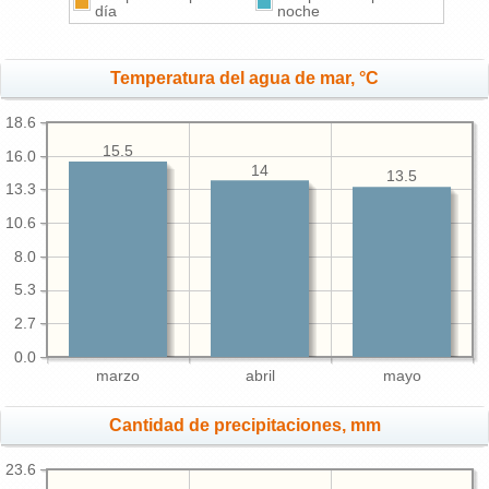
día
noche
Temperatura del agua de mar, °C
18.6
15.5
16.0
14
13.5
13.3
10.6
8.0
5.3
2.7
0.0
marzo
abril
mayo
Cantidad de precipitaciones, mm
23.6