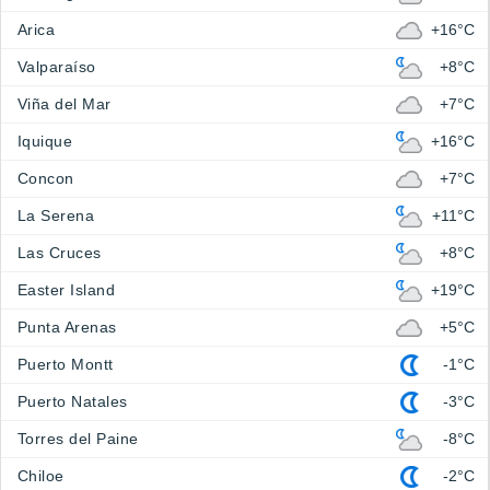
Arica
+16°C
Valparaíso
+8°C
Viña del Mar
+7°C
Iquique
+16°C
Concon
+7°C
La Serena
+11°C
Las Cruces
+8°C
Easter Island
+19°C
Punta Arenas
+5°C
Puerto Montt
-1°C
Puerto Natales
-3°C
Torres del Paine
-8°C
Chiloe
-2°C