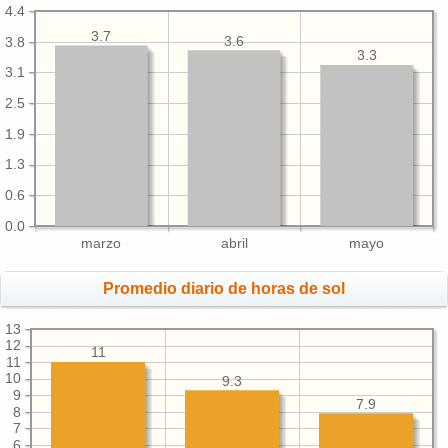
4.4
3.7
3.6
3.8
3.3
3.1
2.5
1.9
1.3
0.6
0.0
marzo
abril
mayo
Promedio diario de horas de sol
13
12
11
11
10
9.3
9
7.9
8
7
6