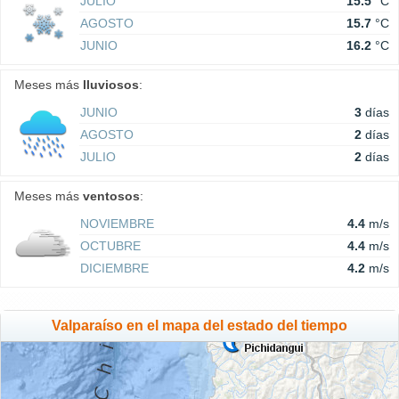
JULIO
15.5
°C
AGOSTO
15.7
°C
JUNIO
16.2
°C
Meses más
lluviosos
:
JUNIO
3
días
AGOSTO
2
días
JULIO
2
días
Meses más
ventosos
:
NOVIEMBRE
4.4
m/s
OCTUBRE
4.4
m/s
DICIEMBRE
4.2
m/s
Valparaíso en el mapa del estado del tiempo