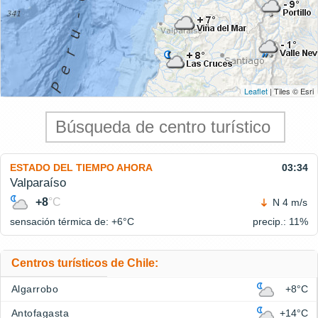
Leaflet
| Tiles © Esri
ESTADO DEL TIEMPO AHORA
03:34
Valparaíso
+8
°C
N 4 m/s
sensación térmica de: +6°
C
precip.: 11%
Centros turísticos de Chile:
Algarrobo
+8°C
Antofagasta
+14°C