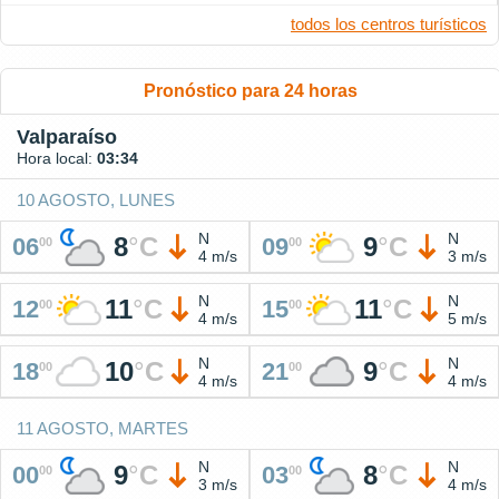
todos los centros turísticos
Pronóstico para 24 horas
Valparaíso
Hora local:
03:34
10 AGOSTO, LUNES
N
N
8
°
C
9
°
C
06
09
00
00
4 m/s
3 m/s
N
N
11
°
C
11
°
C
12
15
00
00
4 m/s
5 m/s
N
N
10
°
C
9
°
C
18
21
00
00
4 m/s
4 m/s
11 AGOSTO, MARTES
N
N
9
°
C
8
°
C
00
03
00
00
3 m/s
4 m/s