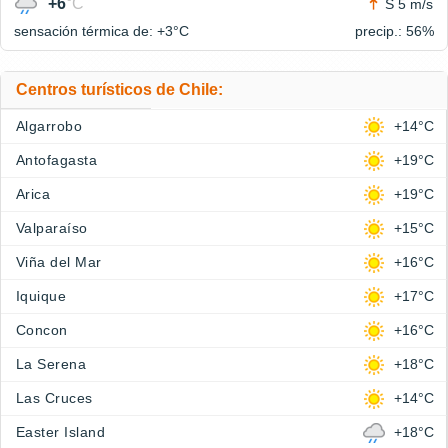
+6
°C
S 5 m/s
sensación térmica de: +3°
C
precip.: 56%
Centros turísticos de Chile:
Algarrobo
+14°C
Antofagasta
+19°C
Arica
+19°C
Valparaíso
+15°C
Viña del Mar
+16°C
Iquique
+17°C
Concon
+16°C
La Serena
+18°C
Las Cruces
+14°C
Easter Island
+18°C