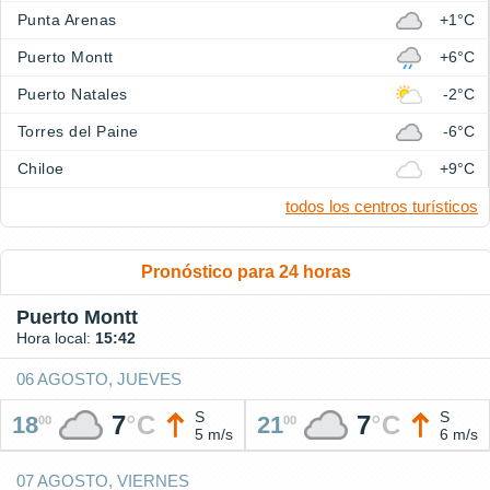
Punta Arenas
+1°C
Puerto Montt
+6°C
Puerto Natales
-2°C
Torres del Paine
-6°C
Chiloe
+9°C
todos los centros turísticos
Pronóstico para 24 horas
Puerto Montt
Hora local:
15:42
06 AGOSTO, JUEVES
S
S
7
°
C
7
°
C
18
21
00
00
5 m/s
6 m/s
07 AGOSTO, VIERNES