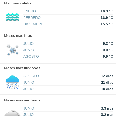
Mar
más cálido
:
ENERO
16.9
°C
FEBRERO
16.9
°C
DICIEMBRE
15.5
°C
Meses más
fríos
:
JULIO
9.3
°C
JUNIO
9.9
°C
AGOSTO
9.9
°C
Meses más
lluviosos
:
AGOSTO
12
días
JUNIO
11
días
JULIO
10
días
Meses más
ventosos
:
JUNIO
3.3
m/s
JULIO
3.2
m/s