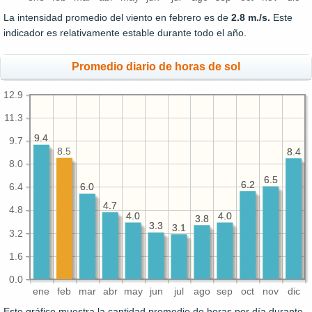
La intensidad promedio del viento en febrero es de
2.8 m./s.
Este
indicador es relativamente estable durante todo el año.
Promedio diario de horas de sol
12.9
11.3
9.4
9.4
9.7
8.5
8.4
8.4
8.0
6.5
6.5
6.2
6.2
6.0
6.0
6.4
4.7
4.7
4.8
4.0
4.0
4.0
4.0
3.8
3.8
3.3
3.3
3.1
3.1
3.2
1.6
0.0
ene
feb
mar
abr
may
jun
jul
ago
sep
oct
nov
dic
Este gráfico muestra la cantidad promedio de horas por día durante