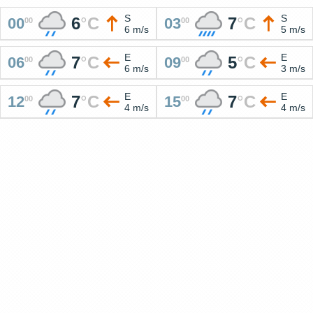
S
S
6
°
C
7
°
C
00
03
00
00
6 m/s
5 m/s
E
E
7
°
C
5
°
C
06
09
00
00
6 m/s
3 m/s
E
E
7
°
C
7
°
C
12
15
00
00
4 m/s
4 m/s