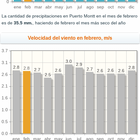
0
ene
feb
mar
abr
may
jun
jul
ago
sep
oct
nov
dic
La cantidad de precipitaciones en Puerto Montt en el mes de febrero
es de
35.5 mm.
, haciendo de febrero el mes más seco del año
Velocidad del viento en febrero, m/s
3.7
3.0
3.0
3.1
2.9
2.9
2.8
2.8
2.8
2.8
2.8
2.7
2.7
2.7
2.7
2.6
2.6
2.6
2.6
2.6
2.6
2.6
2.6
2.6
2.5
2.5
2.1
1.6
1.0
0.5
0.0
ene
feb
mar
abr
may
jun
jul
ago
sep
oct
nov
dic