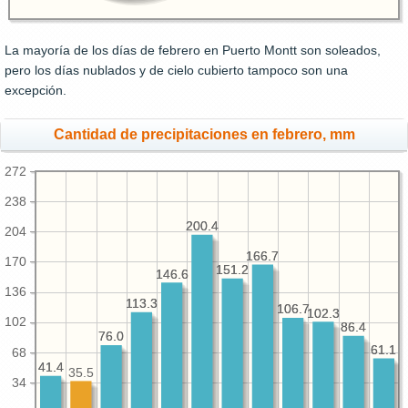
La mayoría de los días de febrero en Puerto Montt son soleados,
pero los días nublados y de cielo cubierto tampoco son una
excepción.
Cantidad de precipitaciones en febrero, mm
272
238
200.4
200.4
204
166.7
166.7
170
151.2
151.2
146.6
146.6
136
113.3
113.3
106.7
106.7
102.3
102.3
102
86.4
86.4
76.0
76.0
61.1
61.1
68
41.4
41.4
35.5
34