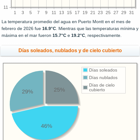
11
1
3
5
7
9
11
13
15
17
19
21
23
25
27
29
31
La temperatura promedio del agua en Puerto Montt en el mes de
febrero de 2026 fue
16.9°C
. Mientras que las temperaturas mínima y
máxima en el mar fueron
15.7°C
e
19.2°C
, respectivamente.
Días soleados, nublados y de cielo cubierto
Días soleados
Días nublados
Días de cielo
25%
cubierto
29%
46%