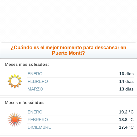
¿Cuándo es el mejor momento para descansar en
Puerto Montt?
Meses más
soleados
:
ENERO
16
días
FEBRERO
14
días
MARZO
13
días
Meses más
cálidos
:
ENERO
19.2
°C
FEBRERO
18.8
°C
DICIEMBRE
17.4
°C