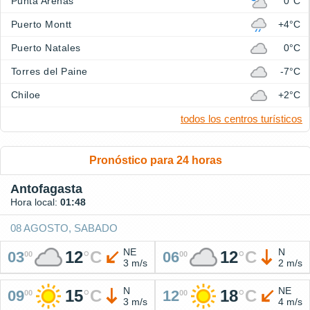
Punta Arenas
0°C
Puerto Montt
+4°C
Puerto Natales
0°C
Torres del Paine
-7°C
Chiloe
+2°C
todos los centros turísticos
Pronóstico para 24 horas
Antofagasta
Hora local:
01:48
08 AGOSTO, SABADO
NE
N
12
°
C
12
°
C
03
06
00
00
3 m/s
2 m/s
N
NE
15
°
C
18
°
C
09
12
00
00
3 m/s
4 m/s