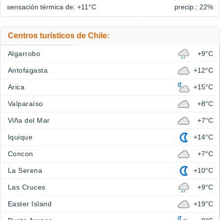
sensación térmica de: +11°
C
precip.: 22%
Centros turísticos de Chile:
Algarrobo
+9°C
Antofagasta
+12°C
Arica
+15°C
Valparaíso
+8°C
Viña del Mar
+7°C
Iquique
+14°C
Concon
+7°C
La Serena
+10°C
Las Cruces
+9°C
Easter Island
+19°C