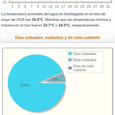
11
1
3
5
7
9
11
13
15
17
19
21
23
25
27
29
31
La temperatura promedio del agua en Antofagasta en el mes de
mayo de 2026 fue
16.9°C
. Mientras que las temperaturas mínima y
máxima en el mar fueron
15.7°C
e
18.3°C
, respectivamente.
Días soleados, nublados y de cielo cubierto
Días soleados
Días nublados
Días de cielo
cubierto
6%
94%