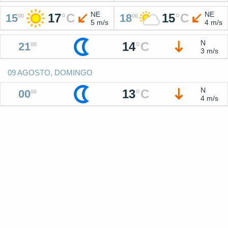
NE
NE
17
°
C
15
°
C
15
18
00
00
5 m/s
4 m/s
N
14
°
C
21
00
3 m/s
09 AGOSTO, DOMINGO
N
13
°
C
00
00
4 m/s