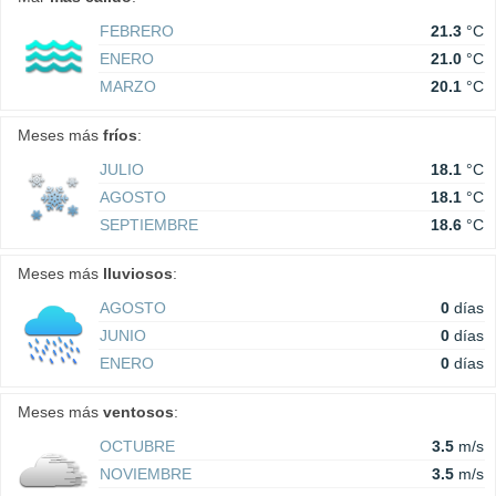
FEBRERO
21.3
°C
ENERO
21.0
°C
MARZO
20.1
°C
Meses más
fríos
:
JULIO
18.1
°C
AGOSTO
18.1
°C
SEPTIEMBRE
18.6
°C
Meses más
lluviosos
:
AGOSTO
0
días
JUNIO
0
días
ENERO
0
días
Meses más
ventosos
:
OCTUBRE
3.5
m/s
NOVIEMBRE
3.5
m/s