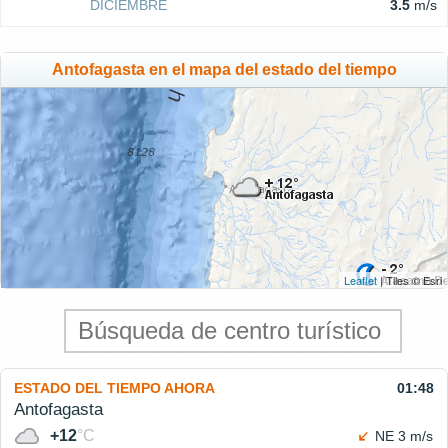
DICIEMBRE
3.5
m/s
Antofagasta en el mapa del estado del tiempo
Leaflet
| Tiles © Esri
ESTADO DEL TIEMPO AHORA
01:48
Antofagasta
+12
°C
NE 3 m/s