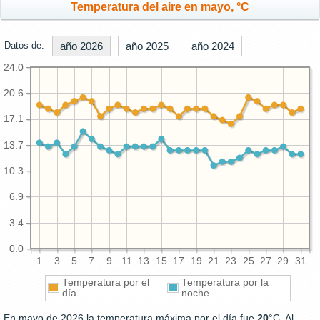
Temperatura del aire en mayo, °C
Datos de:
año 2026
año 2025
año 2024
24.0
20.6
17.1
13.7
10.3
6.9
3.4
0.0
1
3
5
7
9
11
13
15
17
19
21
23
25
27
29
31
Temperatura por el
Temperatura por la
día
noche
En mayo de 2026 la temperatura máxima por el día fue
20
°C. Al