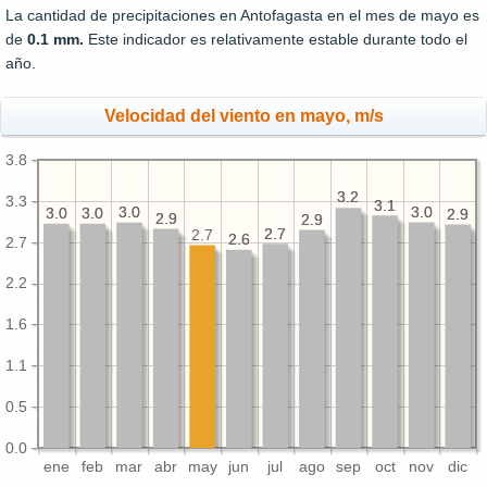
La cantidad de precipitaciones en Antofagasta en el mes de mayo es
de
0.1 mm.
Este indicador es relativamente estable durante todo el
año.
Velocidad del viento en mayo, m/s
3.8
3.2
3.2
3.3
3.1
3.1
3.0
3.0
3.0
3.0
3.0
3.0
3.0
3.0
2.9
2.9
2.9
2.9
2.9
2.9
2.7
2.7
2.7
2.6
2.6
2.7
2.2
1.6
1.1
0.5
0.0
ene
feb
mar
abr
may
jun
jul
ago
sep
oct
nov
dic