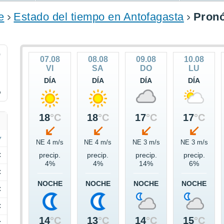
e
Estado del tiempo en Antofagasta
Pronó
9
07.08
08.08
09.08
10.08
VI
SA
DO
LU
DÍA
DÍA
DÍA
DÍA
%
18
°C
18
°C
17
°C
17
°C
NE 4 m/s
NE 4 m/s
NE 3 m/s
NE 3 m/s
C
precip.
precip.
precip.
precip.
4%
4%
14%
6%
C
NOCHE
NOCHE
NOCHE
NOCHE
C
C
14
°C
13
°C
14
°C
15
°C
C