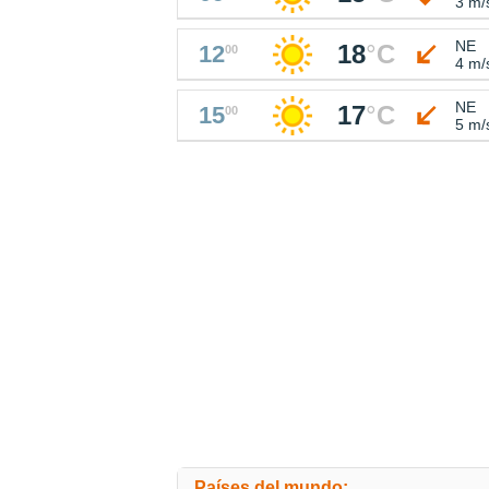
3 m/
NE
18
°
C
12
00
4 m/
NE
17
°
C
15
00
5 m/
Países del mundo: