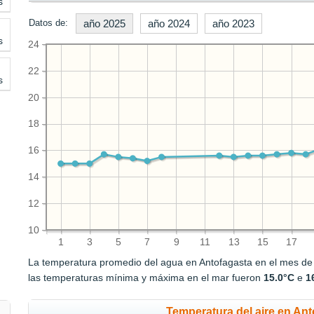
s
Datos de:
año 2025
año 2024
año 2023
s
24
22
s
20
18
16
14
12
10
1
3
5
7
9
11
13
15
17
La temperatura promedio del agua en Antofagasta en el mes d
las temperaturas mínima y máxima en el mar fueron
15.0°C
e
1
Temperatura del aire en Ant