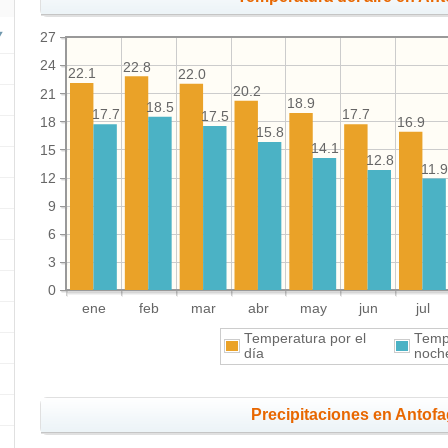
27
24
22.8
22.1
22.0
20.2
21
18.9
18.5
17.7
17.7
17.5
18
16.9
15.8
14.1
15
12.8
11.
12
9
6
3
0
ene
feb
mar
abr
may
jun
jul
Temperatura por el
Tempe
día
noch
Precipitaciones en Antof