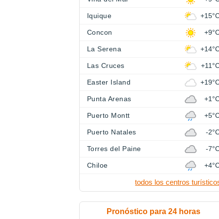
Iquique
+15°
Concon
+9°
La Serena
+14°
Las Cruces
+11°
Easter Island
+19°
Punta Arenas
+1°
Puerto Montt
+5°
Puerto Natales
-2°
Torres del Paine
-7°
Chiloe
+4°
todos los centros turístico
Pronóstico para 24 horas