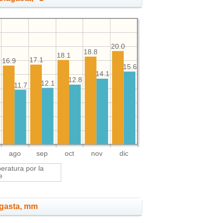
20.0
18.8
18.1
17.1
16.9
15.6
14.1
12.8
12.1
9
11.7
ago
sep
oct
nov
dic
ratura por la
e
agasta, mm