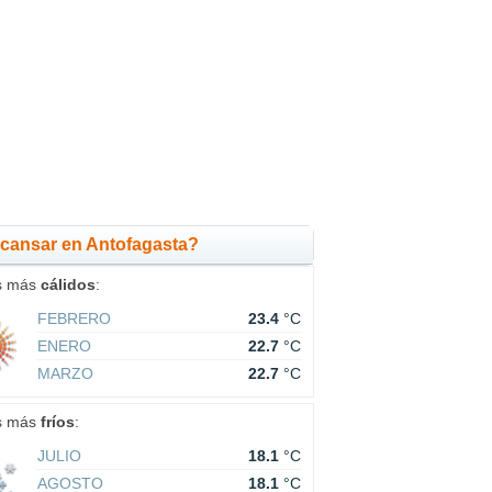
cansar en Antofagasta?
s más
cálidos
:
FEBRERO
23.4
°C
ENERO
22.7
°C
MARZO
22.7
°C
s más
fríos
:
JULIO
18.1
°C
AGOSTO
18.1
°C