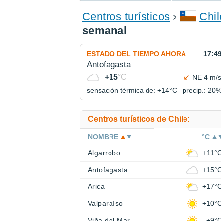
ENCONTRAR UN HOTEL
Centros turísticos
Chil
semanal
ESTADO DEL TIEMPO AHORA
17:4
Antofagasta
+15
°C
NE 4 m/s
sensación térmica de: +14°
C
precip.: 20
Centros turísticos de Chile:
NOMBRE
°C
Algarrobo
+11°
Antofagasta
+15°
Arica
+17°
Valparaíso
+10°
Viña del Mar
+9°