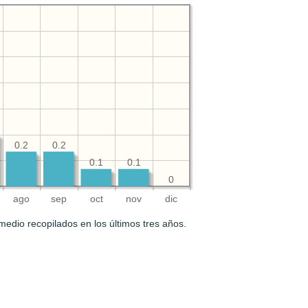
0.2
0.2
0.1
0.1
0
ago
sep
oct
nov
dic
medio recopilados en los últimos tres años.