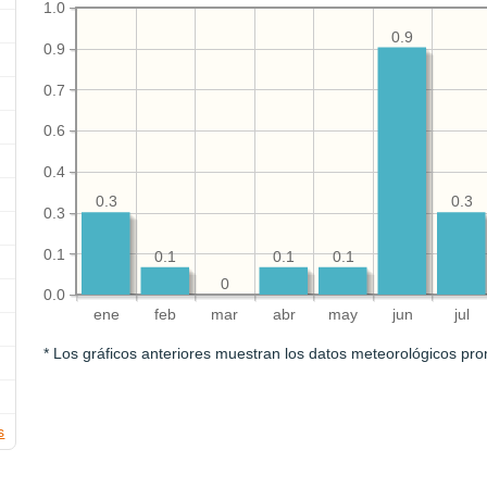
1.0
0.9
0.9
0.7
0.6
0.4
0.3
0.3
0.3
0.1
0.1
0.1
0.1
0
0.0
ene
feb
mar
abr
may
jun
jul
* Los gráficos anteriores muestran los datos meteorológicos pro
s