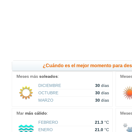
¿Cuándo es el mejor momento para des
Meses más
soleados
:
Mese
DICIEMBRE
30
días
OCTUBRE
30
días
MARZO
30
días
Mar
más cálido
:
Mese
FEBRERO
21.3
°C
ENERO
21.0
°C