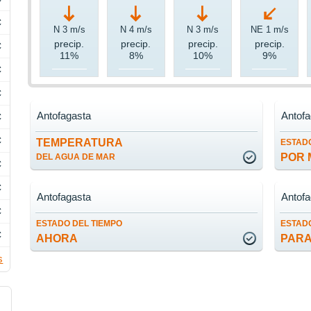
C
N 3 m/s
N 4 m/s
N 3 m/s
NE 1 m/s
precip.
precip.
precip.
precip.
C
11%
8%
10%
9%
C
C
Antofagasta
Antofa
C
C
TEMPERATURA
ESTADO
POR 
DEL AGUA DE MAR
C
C
Antofagasta
Antofa
C
ESTADO DEL TIEMPO
ESTADO
C
AHORA
PARA
s