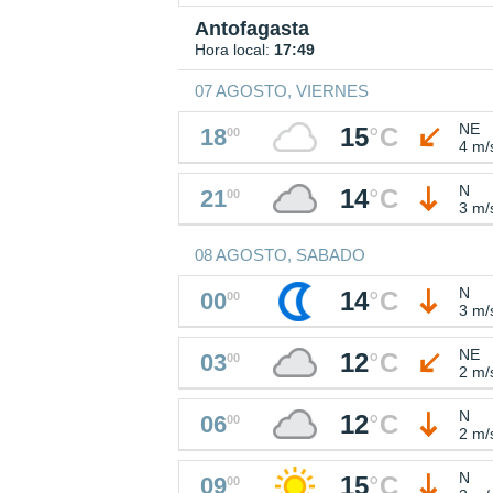
Antofagasta
Hora local:
17:49
07 AGOSTO, VIERNES
NE
15
°
C
18
00
4 m/
N
14
°
C
21
00
3 m/
08 AGOSTO, SABADO
N
14
°
C
00
00
3 m/
NE
12
°
C
03
00
2 m/
N
12
°
C
06
00
2 m/
N
15
°
C
09
00