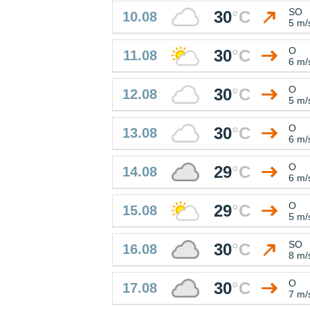
SO
30
°
C
10.08
5 m/
O
30
°
C
11.08
6 m/
O
30
°
C
12.08
5 m/
O
30
°
C
13.08
6 m/
O
29
°
C
14.08
6 m/
O
29
°
C
15.08
5 m/
SO
30
°
C
16.08
8 m/
O
30
°
C
17.08
7 m/