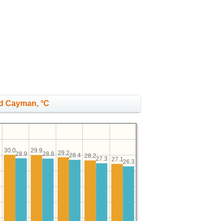
nd Cayman, °C
30.0
29.9
29.2
28.9
28.8
7
28.4
28.2
27.3
27.1
26.3