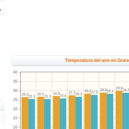
s
Temperatura del aire en Gra
40
35
29.8
28.8
30
28.
28.2
28.1
27.5
27.3
26.9
26.5
26.5
26.3
25.6
25.3
25.3
25
20
15
10