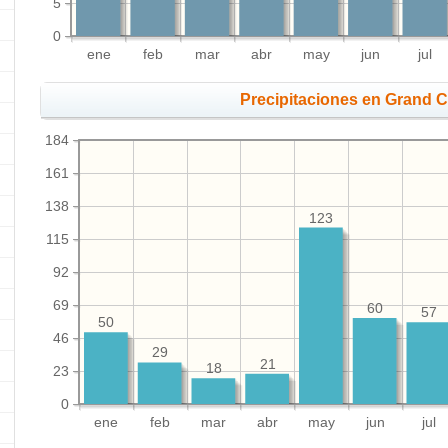
5
0
ene
feb
mar
abr
may
jun
jul
Precipitaciones en Grand
184
161
138
123
115
92
69
60
57
50
46
29
21
18
23
0
ene
feb
mar
abr
may
jun
jul