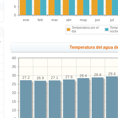
5
0
ene
feb
mar
abr
may
jun
jul
Temperatura por el
Tempe
día
noch
Temperatura del agua de
40
35
29.4
28.8
30
28.4
27.6
27.2
27.1
26.9
25
20
15
10