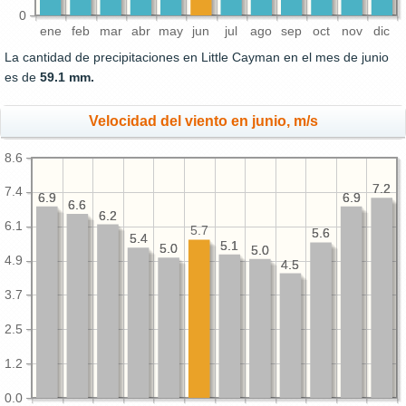
0
ene
feb
mar
abr
may
jun
jul
ago
sep
oct
nov
dic
La cantidad de precipitaciones en Little Cayman en el mes de junio
es de
59.1 mm.
Velocidad del viento en junio, m/s
8.6
7.2
7.2
7.4
6.9
6.9
6.9
6.9
6.6
6.6
6.2
6.2
6.1
5.7
5.6
5.6
5.4
5.4
5.1
5.1
5.0
5.0
5.0
5.0
4.9
4.5
4.5
3.7
2.5
1.2
0.0