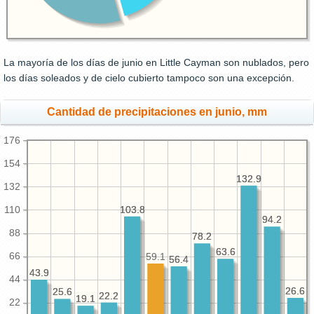
La mayoría de los días de junio en Little Cayman son nublados, pero
los días soleados y de cielo cubierto tampoco son una excepción.
Cantidad de precipitaciones en junio, mm
176
154
132.9
132.9
132
103.8
103.8
110
94.2
94.2
88
78.2
78.2
63.6
63.6
66
59.1
56.4
56.4
43.9
43.9
44
26.6
26.6
25.6
25.6
22.2
22.2
19.1
19.1
22