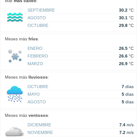
Mar
más cálido
:
SEPTIEMBRE
30.2
°C
AGOSTO
30.1
°C
OCTUBRE
29.8
°C
Meses más
fríos
:
ENERO
26.5
°C
FEBRERO
26.6
°C
MARZO
26.9
°C
Meses más
lluviosos
:
OCTUBRE
7
días
MAYO
5
días
AGOSTO
5
días
Meses más
ventosos
:
DICIEMBRE
7.4
m/s
NOVIEMBRE
7.2
m/s