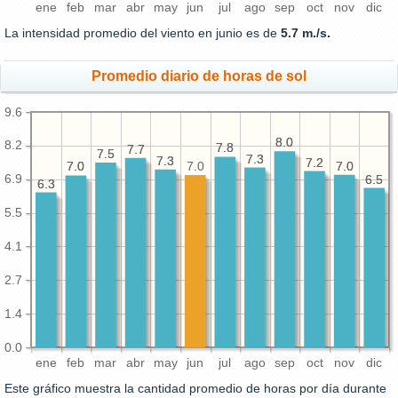
ene
feb
mar
abr
may
jun
jul
ago
sep
oct
nov
dic
La intensidad promedio del viento en junio es de
5.7 m./s.
Promedio diario de horas de sol
9.6
8.0
8.0
8.2
7.8
7.8
7.7
7.7
7.5
7.5
7.3
7.3
7.3
7.3
7.2
7.2
7.0
7.0
7.0
7.0
7.0
6.9
6.5
6.5
6.3
6.3
5.5
4.1
2.7
1.4
0.0
ene
feb
mar
abr
may
jun
jul
ago
sep
oct
nov
dic
Este gráfico muestra la cantidad promedio de horas por día durante