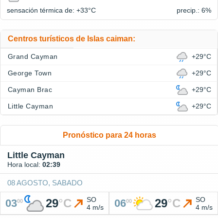
sensación térmica de: +33°
C
precip.: 6%
Centros turísticos de Islas caiman:
Grand Cayman
+29°C
George Town
+29°C
Cayman Brac
+29°C
Little Cayman
+29°C
Pronóstico para 24 horas
Little Cayman
Hora local:
02:39
08 AGOSTO, SABADO
SO
SO
29
°
C
29
°
C
03
06
00
00
4 m/s
4 m/s