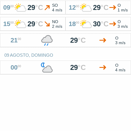
SO
O
29
°
C
29
°
C
09
12
00
00
4 m/s
1 m/s
NO
O
29
°
C
30
°
C
15
18
00
00
2 m/s
3 m/s
O
29
°
C
21
00
3 m/s
09 AGOSTO, DOMINGO
O
29
°
C
00
00
4 m/s