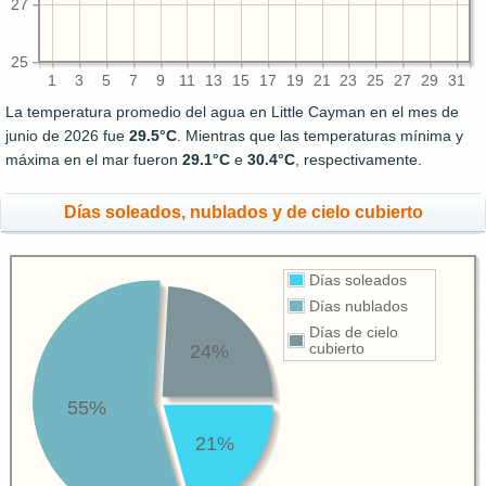
27
25
1
3
5
7
9
11
13
15
17
19
21
23
25
27
29
31
La temperatura promedio del agua en Little Cayman en el mes de
junio de 2026 fue
29.5°C
. Mientras que las temperaturas mínima y
máxima en el mar fueron
29.1°C
e
30.4°C
, respectivamente.
Días soleados, nublados y de cielo cubierto
Días soleados
Días nublados
Días de cielo
24%
cubierto
55%
21%