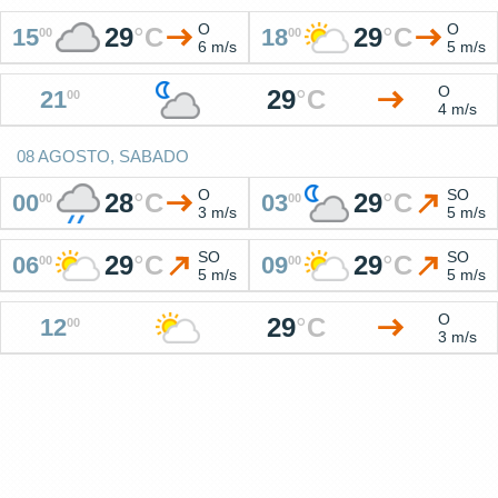
O
O
29
°
C
29
°
C
15
18
00
00
6 m/s
5 m/s
O
29
°
C
21
00
4 m/s
08 AGOSTO, SABADO
O
SO
28
°
C
29
°
C
00
03
00
00
3 m/s
5 m/s
SO
SO
29
°
C
29
°
C
06
09
00
00
5 m/s
5 m/s
O
29
°
C
12
00
3 m/s