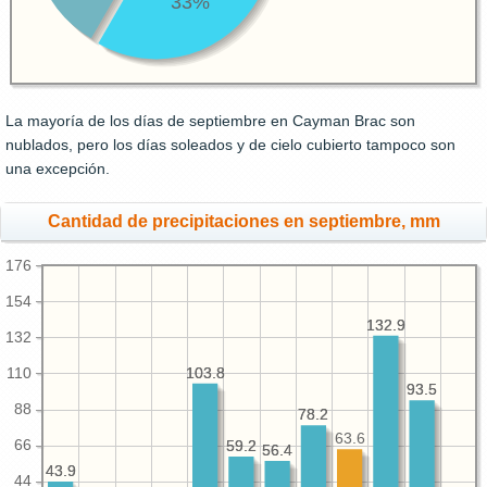
33%
La mayoría de los días de septiembre en Cayman Brac son
nublados, pero los días soleados y de cielo cubierto tampoco son
una excepción.
Cantidad de precipitaciones en septiembre, mm
176
154
132.9
132.9
132
103.8
103.8
110
93.5
93.5
88
78.2
78.2
63.6
66
59.2
59.2
56.4
56.4
43.9
43.9
44