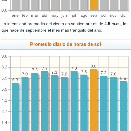
0.0
ene
feb
mar
abr
may
jun
jul
ago
sep
oct
nov
dic
La intensidad promedio del viento en septiembre es de
4.5 m./s.
, lo
que hace de septiembre el mes más tranquilo del año.
Promedio diario de horas de sol
9.6
8.0
8.2
7.8
7.8
7.7
7.7
7.5
7.5
7.3
7.3
7.3
7.3
7.2
7.2
7.0
7.0
7.0
7.0
7.0
7.0
6.9
6.5
6.5
6.3
6.3
5.5
4.1
2.7
1.4