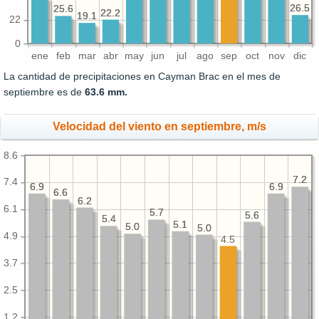
26.5
26.5
25.6
25.6
22.2
22.2
19.1
19.1
22
0
ene
feb
mar
abr
may
jun
jul
ago
sep
oct
nov
dic
La cantidad de precipitaciones en Cayman Brac en el mes de
septiembre es de
63.6 mm.
Velocidad del viento en septiembre, m/s
8.6
7.2
7.2
7.4
6.9
6.9
6.9
6.9
6.6
6.6
6.2
6.2
6.1
5.7
5.7
5.6
5.6
5.4
5.4
5.1
5.1
5.0
5.0
5.0
5.0
4.9
4.5
3.7
2.5
1.2