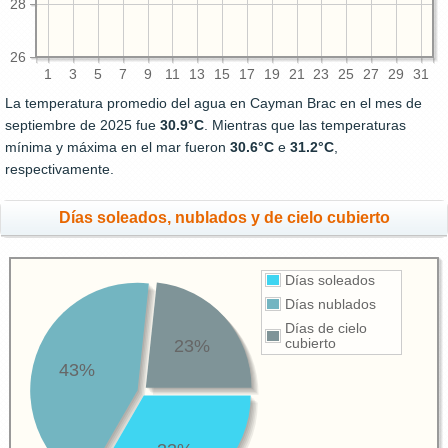
28
26
1
3
5
7
9
11
13
15
17
19
21
23
25
27
29
31
La temperatura promedio del agua en Cayman Brac en el mes de
septiembre de 2025 fue
30.9°C
. Mientras que las temperaturas
mínima y máxima en el mar fueron
30.6°C
e
31.2°C
,
respectivamente.
Días soleados, nublados y de cielo cubierto
Días soleados
Días nublados
Días de cielo
23%
cubierto
43%