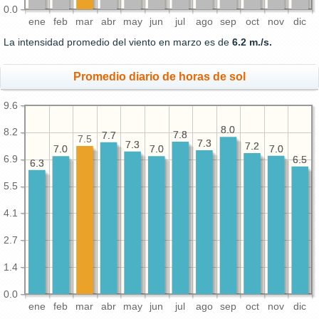
0.0
ene
feb
mar
abr
may
jun
jul
ago
sep
oct
nov
dic
La intensidad promedio del viento en marzo es de
6.2 m./s.
Promedio diario de horas de sol
9.6
8.0
8.0
8.2
7.8
7.8
7.7
7.7
7.5
7.3
7.3
7.3
7.3
7.2
7.2
7.0
7.0
7.0
7.0
7.0
7.0
6.9
6.5
6.5
6.3
6.3
5.5
4.1
2.7
1.4
0.0
ene
feb
mar
abr
may
jun
jul
ago
sep
oct
nov
dic