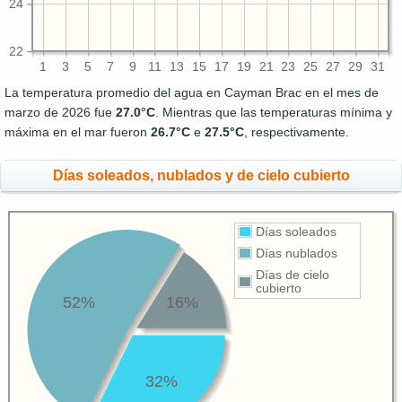
24
22
1
3
5
7
9
11
13
15
17
19
21
23
25
27
29
31
La temperatura promedio del agua en Cayman Brac en el mes de
marzo de 2026 fue
27.0°C
. Mientras que las temperaturas mínima y
máxima en el mar fueron
26.7°C
e
27.5°C
, respectivamente.
Días soleados, nublados y de cielo cubierto
Días soleados
Días nublados
Días de cielo
cubierto
52%
16%
32%