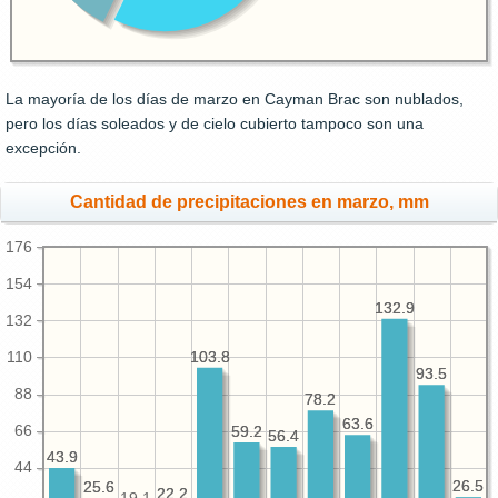
La mayoría de los días de marzo en Cayman Brac son nublados,
pero los días soleados y de cielo cubierto tampoco son una
excepción.
Cantidad de precipitaciones en marzo, mm
176
154
132.9
132.9
132
103.8
103.8
110
93.5
93.5
88
78.2
78.2
63.6
63.6
66
59.2
59.2
56.4
56.4
43.9
43.9
44
26.5
26.5
25.6
25.6
22.2
22.2