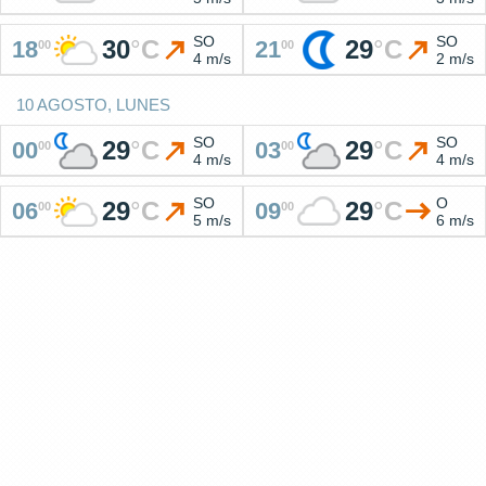
SO
SO
30
°
C
29
°
C
18
21
00
00
4 m/s
2 m/s
10 AGOSTO, LUNES
SO
SO
29
°
C
29
°
C
00
03
00
00
4 m/s
4 m/s
SO
O
29
°
C
29
°
C
06
09
00
00
5 m/s
6 m/s