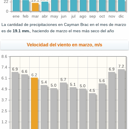
19.1
22
0
ene
feb
mar
abr
may
jun
jul
ago
sep
oct
nov
dic
La cantidad de precipitaciones en Cayman Brac en el mes de marzo
es de
19.1 mm.
, haciendo de marzo el mes más seco del año
Velocidad del viento en marzo, m/s
8.6
7.2
7.2
7.4
6.9
6.9
6.9
6.9
6.6
6.6
6.2
6.1
5.7
5.7
5.6
5.6
5.4
5.4
5.1
5.1
5.0
5.0
5.0
5.0
4.9
4.5
4.5
3.7
2.5
1.2