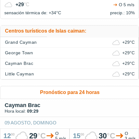
+29
°C
O 5 m/s
sensación térmica de: +34°
C
precip.: 10%
Centros turísticos de Islas caiman:
Grand Cayman
+29°C
George Town
+29°C
Cayman Brac
+29°C
Little Cayman
+29°C
Pronóstico para 24 horas
Cayman Brac
Hora local:
09:29
09 AGOSTO, DOMINGO
O
O
29
°
C
30
°
C
12
15
00
00
5 m/s
3 m/s