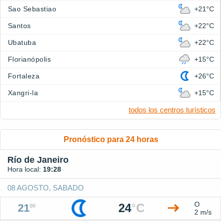
Sao Sebastiao
+21°C
Santos
+22°C
Ubatuba
+22°C
Florianópolis
+15°C
Fortaleza
+26°C
Xangri-la
+15°C
todos los centros turísticos
Pronóstico para 24 horas
Río de Janeiro
Hora local:
19:28
08 AGOSTO, SABADO
O
24
°
C
21
00
2 m/s