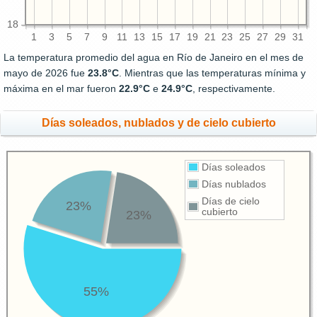
18
1
3
5
7
9
11
13
15
17
19
21
23
25
27
29
31
La temperatura promedio del agua en Río de Janeiro en el mes de
mayo de 2026 fue
23.8°C
. Mientras que las temperaturas mínima y
máxima en el mar fueron
22.9°C
e
24.9°C
, respectivamente.
Días soleados, nublados y de cielo cubierto
Días soleados
Días nublados
Días de cielo
23%
cubierto
23%
55%