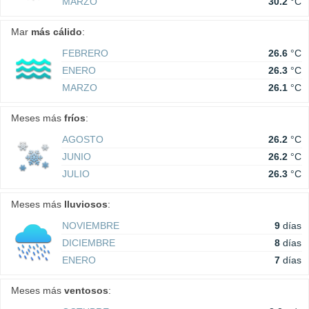
MARZO
30.2
°C
Mar
más cálido
:
FEBRERO
26.6
°C
ENERO
26.3
°C
MARZO
26.1
°C
Meses más
fríos
:
AGOSTO
26.2
°C
JUNIO
26.2
°C
JULIO
26.3
°C
Meses más
lluviosos
:
NOVIEMBRE
9
días
DICIEMBRE
8
días
ENERO
7
días
Meses más
ventosos
: