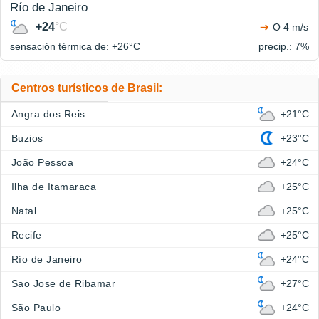
Río de Janeiro
+24
°C
O 4 m/s
sensación térmica de: +26°
C
precip.: 7%
Centros turísticos de Brasil:
Angra dos Reis
+21°C
Buzios
+23°C
João Pessoa
+24°C
Ilha de Itamaraca
+25°C
Natal
+25°C
Recife
+25°C
Río de Janeiro
+24°C
Sao Jose de Ribamar
+27°C
São Paulo
+24°C