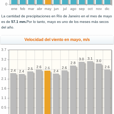
0
ene
feb
mar
abr
may
jun
jul
ago
sep
oct
nov
dic
La cantidad de precipitaciones en Río de Janeiro en el mes de mayo
es de
57.1 mm.
Por lo tanto, mayo es uno de los meses más secos
del año.
Velocidad del viento en mayo, m/s
3.7
3.1
3.1
3.0
3.0
3.2
3.0
3.0
2.8
2.8
2.6
2.6
2.6
2.6
2.6
2.6
2.6
2.5
2.5
2.6
2.4
2.4
2.4
2.4
2.4
2.4
2.1
1.6
1.1
0.5