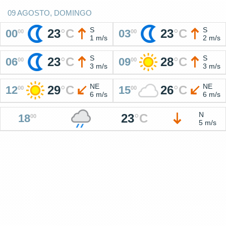
09 AGOSTO, DOMINGO
S
S
23
°
C
23
°
C
00
03
00
00
1 m/s
2 m/s
S
S
23
°
C
28
°
C
06
09
00
00
3 m/s
3 m/s
NE
NE
29
°
C
26
°
C
12
15
00
00
6 m/s
6 m/s
N
23
°
C
18
00
5 m/s