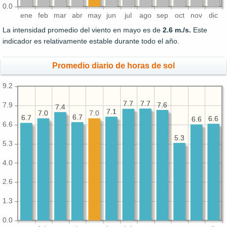
0.0
ene
feb
mar
abr
may
jun
jul
ago
sep
oct
nov
dic
La intensidad promedio del viento en mayo es de
2.6 m./s.
Este
indicador es relativamente estable durante todo el año.
Promedio diario de horas de sol
9.2
7.7
7.7
7.7
7.7
7.6
7.6
7.9
7.4
7.4
7.1
7.1
7.0
7.0
7.0
6.7
6.7
6.7
6.7
6.6
6.6
6.6
6.6
6.6
5.3
5.3
5.3
4.0
2.6
1.3
0.0