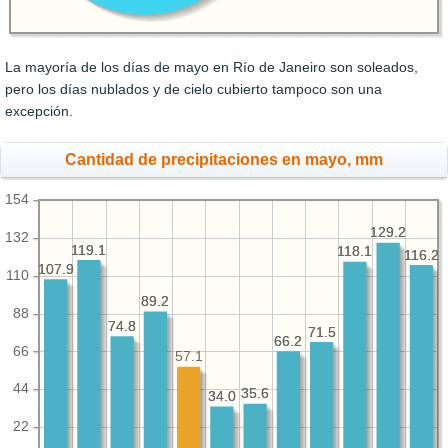
La mayoría de los días de mayo en Río de Janeiro son soleados,
pero los días nublados y de cielo cubierto tampoco son una
excepción.
Cantidad de precipitaciones en mayo, mm
154
129.2
129.2
132
119.1
119.1
118.1
118.1
116.2
116.2
107.9
107.9
110
89.2
89.2
88
74.8
74.8
71.5
71.5
66.2
66.2
66
57.1
44
35.6
35.6
34.0
34.0
22