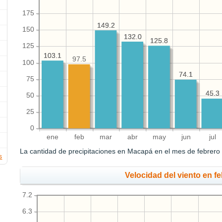
175
149.2
149.2
150
132.0
132.0
125.8
125.8
125
103.1
103.1
97.5
100
74.1
74.1
75
45.3
45.3
50
25
0
ene
feb
mar
abr
may
jun
jul
La cantidad de precipitaciones en Macapá en el mes de febrero
s
Velocidad del viento en fe
7.2
6.3