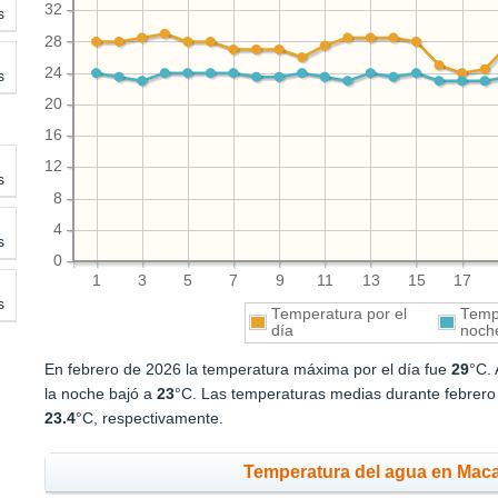
32
s
28
24
s
20
16
12
s
8
4
s
0
1
3
5
7
9
11
13
15
17
s
Temperatura por el
Tempe
día
noch
En febrero de 2026 la temperatura máxima por el día fue
29
°C.
la noche bajó a
23
°C. Las temperaturas medias durante febrero 
23.4
°C, respectivamente.
Temperatura del agua en Maca