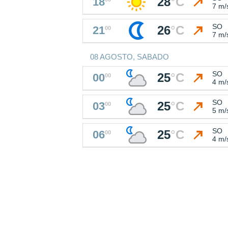
28
°
C
18
7 m/
SO
26
°
C
21
00
7 m/
08 AGOSTO, SABADO
SO
25
°
C
00
00
4 m/
SO
25
°
C
03
00
5 m/
SO
25
°
C
06
00
4 m/