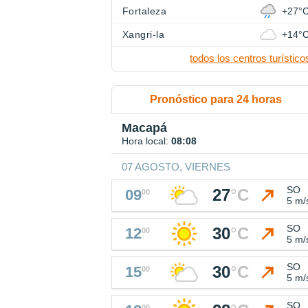
Fortaleza
+27°
Xangri-la
+14°
todos los centros turístico
Pronóstico para 24 horas
Macapá
Hora local:
08:08
07 AGOSTO, VIERNES
SO
27
°
C
09
00
5 m/
SO
30
°
C
12
00
5 m/
SO
30
°
C
15
00
5 m/
SO
00