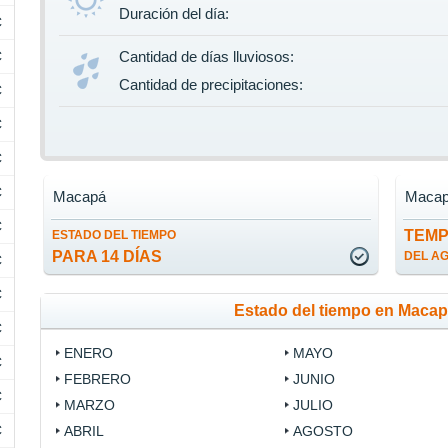
Duración del día:
C
C
Cantidad de días lluviosos:
Cantidad de precipitaciones:
C
C
C
C
Macapá
Maca
C
TEM
ESTADO DEL TIEMPO
PARA 14 DÍAS
DEL A
C
C
Estado del tiempo en Maca
C
ENERO
MAYO
C
FEBRERO
JUNIO
C
MARZO
JULIO
C
ABRIL
AGOSTO