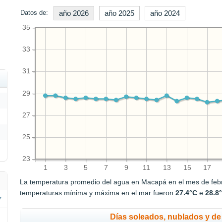
Datos de:
año 2026
año 2025
año 2024
35
33
31
29
27
25
23
1
3
5
7
9
11
13
15
17
La temperatura promedio del agua en Macapá en el mes de feb
temperaturas mínima y máxima en el mar fueron
27.4°C
e
28.8
Días soleados, nublados y de 