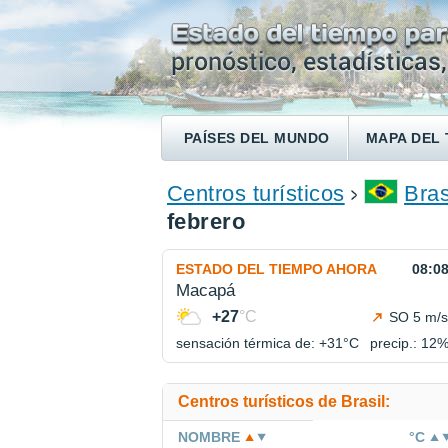
PAÍSES DEL MUNDO
MAPA DEL 
ENCONTRAR UN HOTEL
Centros turísticos
Bras
febrero
ESTADO DEL TIEMPO AHORA
08:0
Macapá
+27
°C
SO 5 m/s
sensación térmica de: +31°
C
precip.: 12
Centros turísticos de Brasil:
NOMBRE
°C