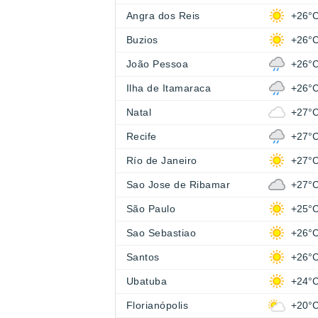
Angra dos Reis
+26°
Buzios
+26°
João Pessoa
+26°
Ilha de Itamaraca
+26°
Natal
+27°
Recife
+27°
Río de Janeiro
+27°
Sao Jose de Ribamar
+27°
São Paulo
+25°
Sao Sebastiao
+26°
Santos
+26°
Ubatuba
+24°
Florianópolis
+20°