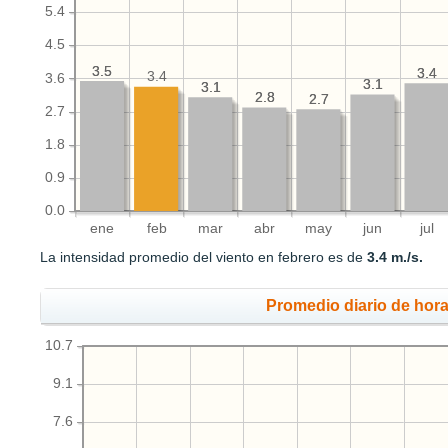
5.4
4.5
3.5
3.5
3.4
3.4
3.4
3.6
3.1
3.1
3.1
3.1
2.8
2.8
2.7
2.7
2.7
1.8
0.9
0.0
ene
feb
mar
abr
may
jun
jul
La intensidad promedio del viento en febrero es de
3.4 m./s.
Promedio diario de hora
10.7
9.1
7.6