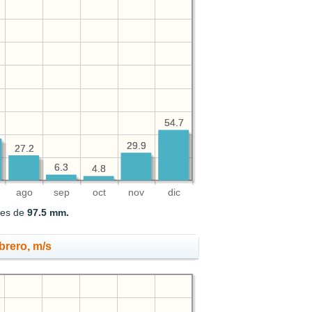
54.7
54.7
29.9
29.9
27.2
27.2
6.3
6.3
4.8
4.8
ago
sep
oct
nov
dic
 es de
97.5 mm.
brero, m/s