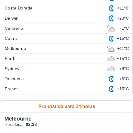
Costa Dorada
+11°C
Darwin
+23°C
Canberra
-1°C
Cairns
+15°C
Melbourne
+11°C
Perth
+15°C
Sydney
+9°C
Tasmania
+5°C
Fraser
+15°C
Pronóstico para 24 horas
Melbourne
Hora local:
02:38