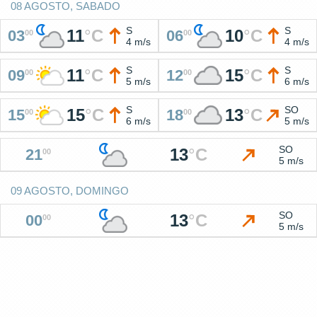
08 AGOSTO, SABADO
S
S
11
°
C
10
°
C
03
06
00
00
4 m/s
4 m/s
S
S
11
°
C
15
°
C
09
12
00
00
5 m/s
6 m/s
S
SO
15
°
C
13
°
C
15
18
00
00
6 m/s
5 m/s
SO
13
°
C
21
00
5 m/s
09 AGOSTO, DOMINGO
SO
13
°
C
00
00
5 m/s