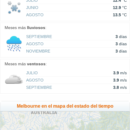
JULIO
12.4
°C
JUNIO
12.9
°C
AGOSTO
13.5
°C
Meses más
lluviosos
:
SEPTIEMBRE
3
días
AGOSTO
3
días
NOVIEMBRE
3
días
Meses más
ventosos
:
JULIO
3.9
m/s
AGOSTO
3.9
m/s
SEPTIEMBRE
3.8
m/s
Melbourne en el mapa del estado del tiempo