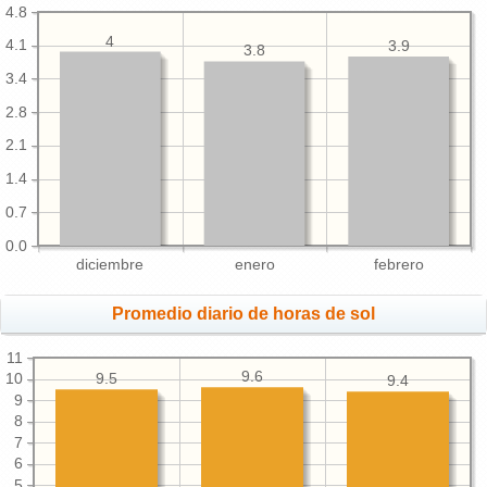
4.8
4
4.1
3.9
3.8
3.4
2.8
2.1
1.4
0.7
0.0
diciembre
enero
febrero
Promedio diario de horas de sol
11
9.6
10
9.5
9.4
9
8
7
6
5