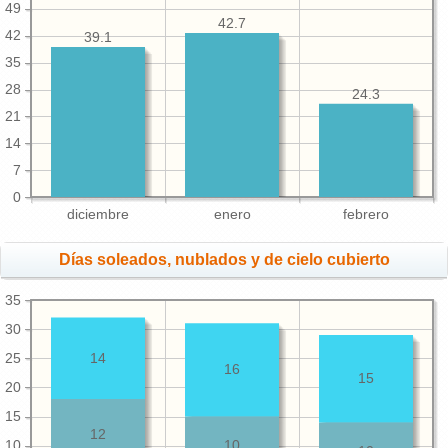
49
42.7
42
39.1
35
28
24.3
21
14
7
0
diciembre
enero
febrero
Días soleados, nublados y de cielo cubierto
35
30
25
14
16
15
20
15
12
10
10