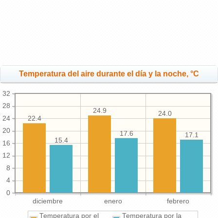
Temperatura del aire durante el día y la noche, °C
32
28
24.9
24.0
24
22.4
20
17.6
17.1
15.4
16
12
8
4
0
diciembre
enero
febrero
Temperatura por el
Temperatura por la