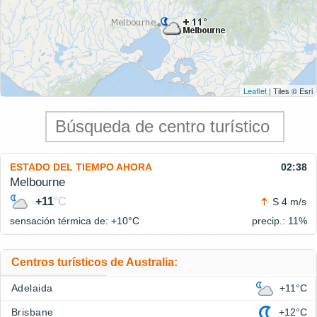
Leaflet
| Tiles © Esri
ESTADO DEL TIEMPO AHORA
02:38
Melbourne
+11
°C
S 4 m/s
sensación térmica de: +10°
C
precip.: 11%
Centros turísticos de Australia:
Adelaida
+11°C
Brisbane
+12°C