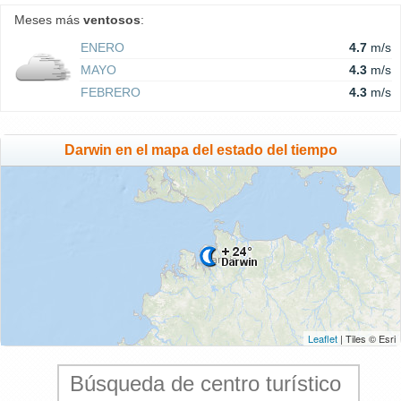
Meses más
ventosos
:
ENERO
4.7
m/s
MAYO
4.3
m/s
FEBRERO
4.3
m/s
Darwin en el mapa del estado del tiempo
Leaflet
| Tiles © Esri