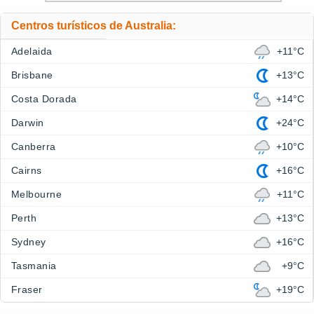
Centros turísticos de Australia:
Adelaida
+11°C
Brisbane
+13°C
Costa Dorada
+14°C
Darwin
+24°C
Canberra
+10°C
Cairns
+16°C
Melbourne
+11°C
Perth
+13°C
Sydney
+16°C
Tasmania
+9°C
Fraser
+19°C