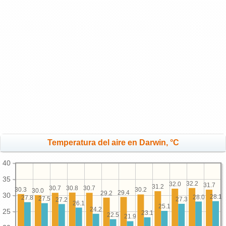
Temperatura del aire en Darwin, °C
40
35
32.2
32.0
31.7
31.2
30.8
30.7
30.7
30.3
30.2
30.0
29.4
29.2
30
28.1
28.0
27.8
27.5
27.3
27.2
26.1
25.1
24.2
25
23.1
22.5
21.9