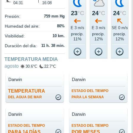
|
04:31
16:08
23
°C
24
°C
24
°C
Presión:
759 mm Hg
Humedad del aire:
80%
E 3 m/s
E 3 m/s
SE 0 m/s
precip.
precip.
precip.
Visibilidad:
10 km.
11%
12%
12%
Duración del día:
11 h. 38 min.
TEMPERATURA MEDIA
agosto
30.6°C
22.7°C
Darwin
Darwin
TEMPERATURA
ESTADO DEL TIEMPO
DEL AGUA DE MAR
PARA LA SEMANA
Darwin
Darwin
ESTADO DEL TIEMPO
ESTADO DEL TIEMPO
PARA 14 DÍAS
POR MESES