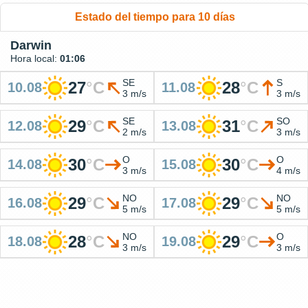
Estado del tiempo para 10 días
Darwin
Hora local:
01:06
SE
S
27
°
C
28
°
C
10.08
11.08
3 m/s
3 m/s
SE
SO
29
°
C
31
°
C
12.08
13.08
2 m/s
3 m/s
O
O
30
°
C
30
°
C
14.08
15.08
3 m/s
4 m/s
NO
NO
29
°
C
29
°
C
16.08
17.08
5 m/s
5 m/s
NO
O
28
°
C
29
°
C
18.08
19.08
3 m/s
3 m/s