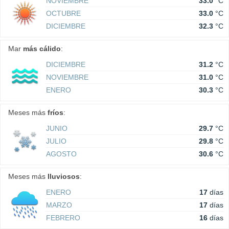
NOVIEMBRE
33.0
°C
OCTUBRE
33.0
°C
DICIEMBRE
32.3
°C
Mar
más cálido
:
DICIEMBRE
31.2
°C
NOVIEMBRE
31.0
°C
ENERO
30.3
°C
Meses más
fríos
:
JUNIO
29.7
°C
JULIO
29.8
°C
AGOSTO
30.6
°C
Meses más
lluviosos
:
ENERO
17
días
MARZO
17
días
FEBRERO
16
días