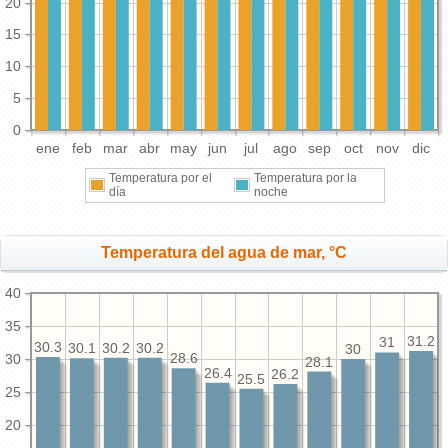
20
15
10
5
0
ene
feb
mar
abr
may
jun
jul
ago
sep
oct
nov
dic
Temperatura por el
Temperatura por la
día
noche
Temperatura del agua de mar, °C
40
35
31.2
31
30.3
30.2
30.2
30.1
30
30
28.6
28.1
26.4
26.2
25.5
25
20