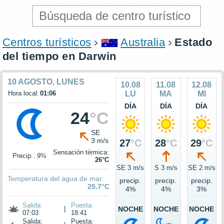
Centros turísticos
Australia
Estado
del tiempo en Darwin
10 AGOSTO, LUNES
10.08
11.08
12.08
Hora local:
01:06
LU
MA
MI
DÍA
DÍA
DÍA
24
°C
SE
3 m/s
27
°C
28
°C
29
°C
Sensación térmica:
Precip.: 9%
26°C
SE 3 m/s
S 3 m/s
SE 2 m/s
Temperatura del agua de mar:
precip.
precip.
precip.
25.7°C
4%
4%
3%
Salida:
Puesta:
|
NOCHE
NOCHE
NOCHE
07:03
18:41
Salida:
Puesta: