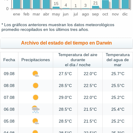
21
15
4
3
1
0
ene
feb
mar
abr
may
jun
jul
ago
sep
oct
nov
dic
* Los gráficos anteriores muestran los datos meteorológicos
promedio recopilados en los últimos tres años.
Archivo del estado del tiempo en Darwin
Temperatura del aire
Temperatura
Fecha
Precipitaciones
durante
del agua de
el día / noche
mar
09.08
27.5°C
22.0°C
25.7°C
08.08
28.5°C
22.5°C
25.5°C
07.08
29.0°C
22.0°C
25.2°C
06.08
28.5°C
21.5°C
25.4°C
05.08
28.5°C
21.5°C
25.2°C