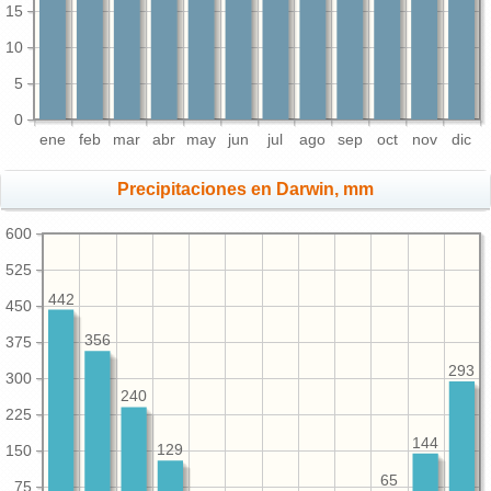
15
10
5
0
ene
feb
mar
abr
may
jun
jul
ago
sep
oct
nov
dic
Precipitaciones en Darwin, mm
600
525
442
450
356
375
293
300
240
225
144
150
129
65
75