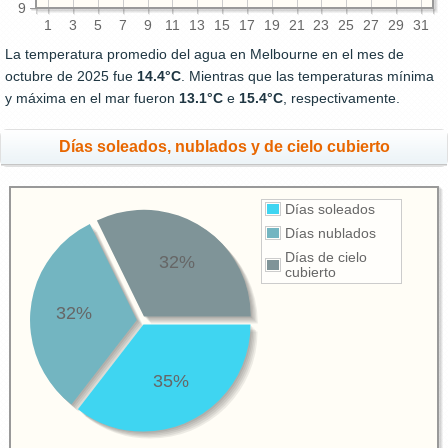
9
1
3
5
7
9
11
13
15
17
19
21
23
25
27
29
31
La temperatura promedio del agua en Melbourne en el mes de
octubre de 2025 fue
14.4°C
. Mientras que las temperaturas mínima
y máxima en el mar fueron
13.1°C
e
15.4°C
, respectivamente.
Días soleados, nublados y de cielo cubierto
Días soleados
Días nublados
Días de cielo
32%
cubierto
32%
35%