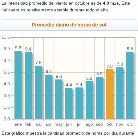
La intensidad promedio del viento en octubre es de
4.0 m./s.
Este
indicador es relativamente estable durante todo el año.
Promedio diario de horas de sol
11.5
9.6
9.6
9.5
9.5
9.9
9.4
9.4
8.2
7.5
7.5
7.3
7.3
7.0
6.2
6.2
6.6
5.9
5.9
5.6
5.6
5.3
5.3
4.9
4.4
4.4
4.4
4.4
3.3
1.6
0.0
ene
feb
mar
abr
may
jun
jul
ago
sep
oct
nov
dic
Este gráfico muestra la cantidad promedio de horas por día durante