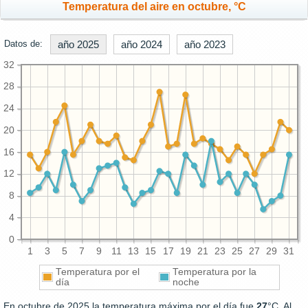
Temperatura del aire en octubre, °C
Datos de:
año 2025
año 2024
año 2023
32
28
24
20
16
12
8
4
0
1
3
5
7
9
11
13
15
17
19
21
23
25
27
29
31
Temperatura por el
Temperatura por la
día
noche
En octubre de 2025 la temperatura máxima por el día fue
27
°C. Al