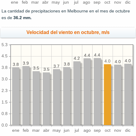
ene
feb
mar
abr
may
jun
jul
ago
sep
oct
nov
dic
La cantidad de precipitaciones en Melbourne en el mes de octubre
es de
36.2 mm.
Velocidad del viento en octubre, m/s
5.3
4.4
4.4
4.4
4.4
4.5
4.2
4.2
4.0
4.0
4.0
4.0
4.0
3.9
3.9
3.8
3.8
3.8
3.8
3.7
3.7
3.8
3.5
3.5
3.5
3.5
3.0
2.3
1.5
0.8
0.0
ene
feb
mar
abr
may
jun
jul
ago
sep
oct
nov
dic