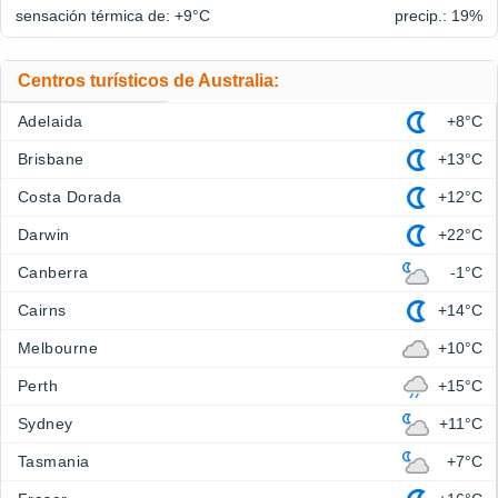
sensación térmica de: +9°
C
precip.: 19%
Centros turísticos de Australia:
Adelaida
+8°C
Brisbane
+13°C
Costa Dorada
+12°C
Darwin
+22°C
Canberra
-1°C
Cairns
+14°C
Melbourne
+10°C
Perth
+15°C
Sydney
+11°C
Tasmania
+7°C