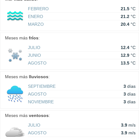
FEBRERO
21.5
°C
ENERO
21.2
°C
MARZO
20.4
°C
Meses más
fríos
:
JULIO
12.4
°C
JUNIO
12.9
°C
AGOSTO
13.5
°C
Meses más
lluviosos
:
SEPTIEMBRE
3
días
AGOSTO
3
días
NOVIEMBRE
3
días
Meses más
ventosos
:
JULIO
3.9
m/s
AGOSTO
3.9
m/s