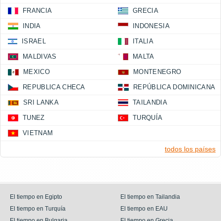
FRANCIA
GRECIA
INDIA
INDONESIA
ISRAEL
ITALIA
MALDIVAS
MALTA
MEXICO
MONTENEGRO
REPUBLICA CHECA
REPÚBLICA DOMINICANA
SRI LANKA
TAILANDIA
TUNEZ
TURQUÍA
VIETNAM
todos los países
El tiempo en Egipto
El tiempo en Tailandia
El tiempo en Turquía
El tiempo en EAU
El tiempo en Bulgaria
El tiempo en Grecia