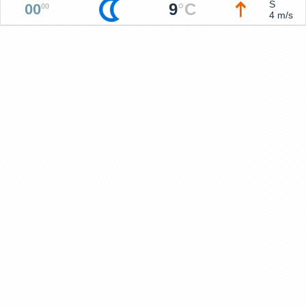
S
9
°
C
00
00
4 m/s