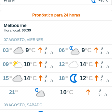
Fraser
+16°C
Pronóstico para 24 horas
Melbourne
Hora local:
00:39
07 AGOSTO, VIERNES
S
S
9
°
C
9
°
C
03
06
00
00
2 m/s
2 m/s
S
S
10
°
C
14
°
C
09
12
00
00
2 m/s
2 m/s
S
S
14
°
C
12
°
C
15
18
00
00
2 m/s
4 m/s
S
10
°
C
21
00
3 m/s
08 AGOSTO, SABADO