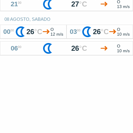
O
27
°
C
21
00
13 m/s
08 AGOSTO, SABADO
O
O
26
°
C
26
°
C
00
03
00
00
12 m/s
10 m/s
O
26
°
C
06
00
10 m/s