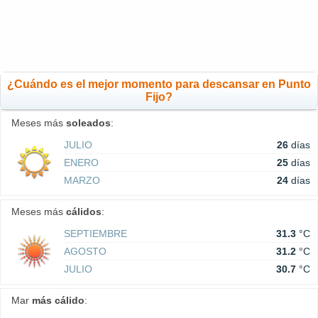
¿Cuándo es el mejor momento para descansar en Punto
Fijo?
Meses más
soleados
:
JULIO
26
días
ENERO
25
días
MARZO
24
días
Meses más
cálidos
:
SEPTIEMBRE
31.3
°C
AGOSTO
31.2
°C
JULIO
30.7
°C
Mar
más cálido
: