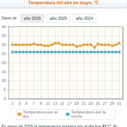
Temperatura del aire en mayo, °C
Datos de:
año 2026
año 2025
año 2024
40
35
30
25
20
15
10
5
0
1
3
5
7
9
11
13
15
17
19
21
23
25
27
29
31
Temperatura por el
Temperatura por la
día
noche
En mayo de 2026 la temperatura máxima por el día fue
31
°C. Al