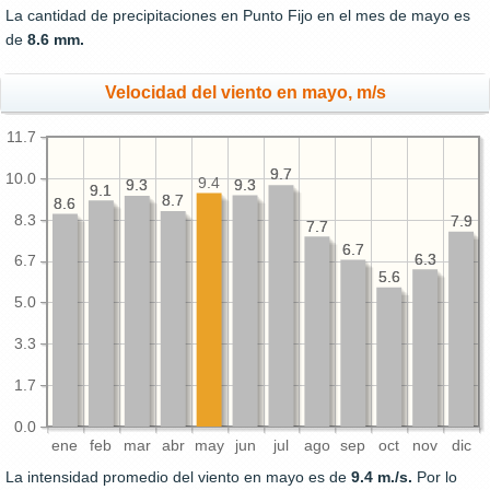
La cantidad de precipitaciones en Punto Fijo en el mes de mayo es
de
8.6 mm.
Velocidad del viento en mayo, m/s
11.7
9.7
9.7
10.0
9.4
9.3
9.3
9.3
9.3
9.1
9.1
8.7
8.7
8.6
8.6
8.3
7.9
7.9
7.7
7.7
6.7
6.7
6.3
6.3
6.7
5.6
5.6
5.0
3.3
1.7
0.0
ene
feb
mar
abr
may
jun
jul
ago
sep
oct
nov
dic
La intensidad promedio del viento en mayo es de
9.4 m./s.
Por lo