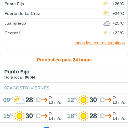
Punto Fijo
+26°C
Puerto de La Cruz
+24°C
Juangriego
+25°C
Choroni
+22°C
todos los centros turísticos
Pronóstico para 24 horas
Punto Fijo
Hora local:
06:44
07 AGOSTO, VIERNES
O
O
28
°
C
30
°
C
09
12
00
00
13 m/s
13 m/s
O
O
30
°
C
28
°
C
15
18
00
00
14 m/s
14 m/s