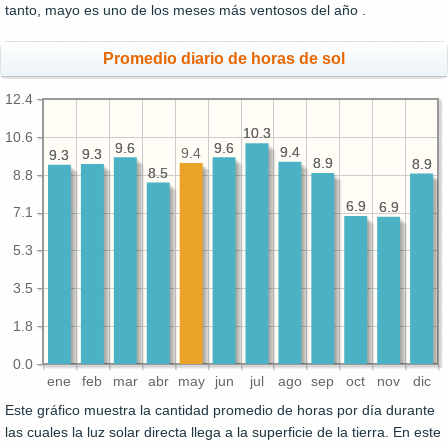
tanto, mayo es uno de los meses más ventosos del año .
Promedio diario de horas de sol
12.4
10.3
10.3
10.6
9.6
9.6
9.6
9.6
9.4
9.4
9.4
9.3
9.3
9.3
9.3
8.9
8.9
8.9
8.9
8.5
8.5
8.8
6.9
6.9
6.9
6.9
7.1
5.3
3.5
1.8
0.0
ene
feb
mar
abr
may
jun
jul
ago
sep
oct
nov
dic
Este gráfico muestra la cantidad promedio de horas por día durante
las cuales la luz solar directa llega a la superficie de la tierra. En este