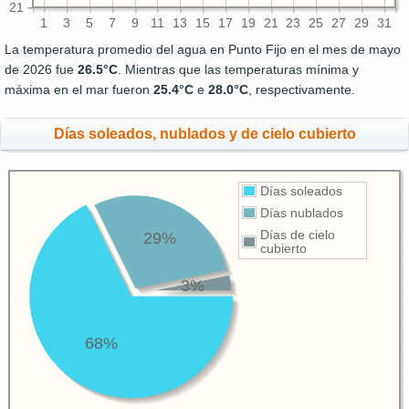
21
1
3
5
7
9
11
13
15
17
19
21
23
25
27
29
31
La temperatura promedio del agua en Punto Fijo en el mes de mayo
de 2026 fue
26.5°C
. Mientras que las temperaturas mínima y
máxima en el mar fueron
25.4°C
e
28.0°C
, respectivamente.
Días soleados, nublados y de cielo cubierto
Días soleados
Días nublados
Días de cielo
29%
cubierto
3%
68%