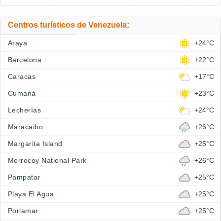
Centros turísticos de Venezuela:
Araya
+24°C
Barcelona
+22°C
Caracas
+17°C
Cumaná
+23°C
Lecherías
+24°C
Maracaibo
+26°C
Margarita Island
+25°C
Morrocoy National Park
+26°C
Pampatar
+25°C
Playa El Agua
+25°C
Porlamar
+25°C