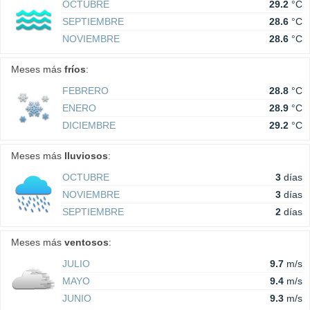
OCTUBRE
29.2
°C
SEPTIEMBRE
28.6
°C
NOVIEMBRE
28.6
°C
Meses más
fríos
:
FEBRERO
28.8
°C
ENERO
28.9
°C
DICIEMBRE
29.2
°C
Meses más
lluviosos
:
OCTUBRE
3
días
NOVIEMBRE
3
días
SEPTIEMBRE
2
días
Meses más
ventosos
:
JULIO
9.7
m/s
MAYO
9.4
m/s
JUNIO
9.3
m/s