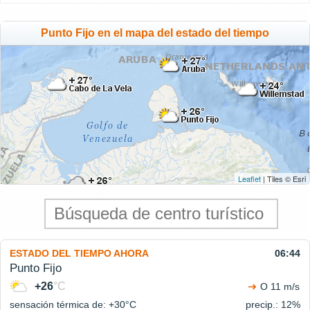
Punto Fijo en el mapa del estado del tiempo
Leaflet
| Tiles © Esri
ESTADO DEL TIEMPO AHORA
06:44
Punto Fijo
+26
°C
O 11 m/s
sensación térmica de: +30°
C
precip.: 12%