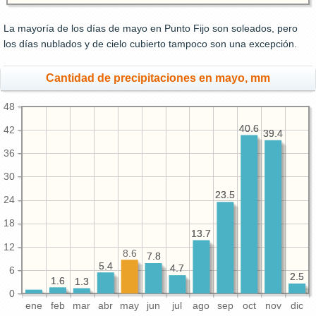
La mayoría de los días de mayo en Punto Fijo son soleados, pero
los días nublados y de cielo cubierto tampoco son una excepción.
Cantidad de precipitaciones en mayo, mm
48
40.6
40.6
42
39.4
39.4
36
30
23.5
23.5
24
18
13.7
13.7
12
8.6
7.8
7.8
5.4
5.4
4.7
4.7
6
2.5
2.5
1.6
1.6
1.3
1.3
0
ene
feb
mar
abr
may
jun
jul
ago
sep
oct
nov
dic