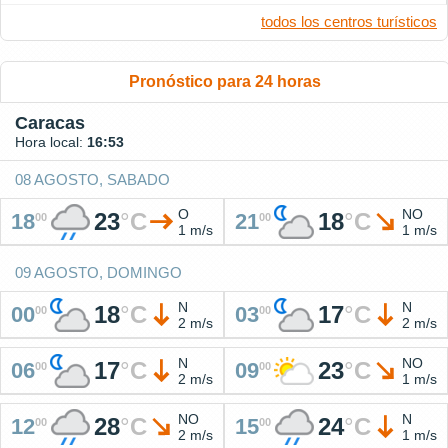
todos los centros turísticos
Pronóstico para 24 horas
Caracas
Hora local:
16:53
08 AGOSTO, SABADO
O
NO
23
°
C
18
°
C
18
21
00
00
1 m/s
1 m/s
09 AGOSTO, DOMINGO
N
N
18
°
C
17
°
C
00
03
00
00
2 m/s
2 m/s
N
NO
17
°
C
23
°
C
06
09
00
00
2 m/s
1 m/s
NO
N
28
°
C
24
°
C
12
15
00
00
2 m/s
1 m/s