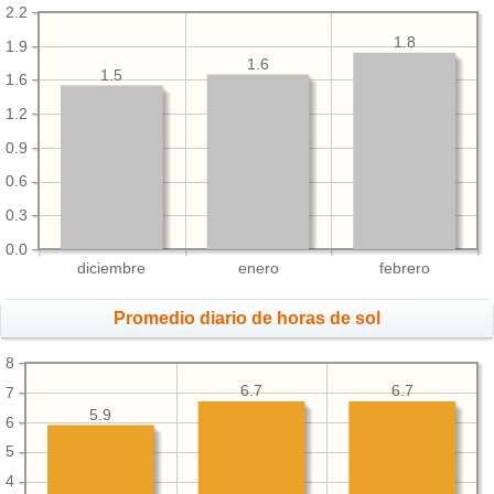
2.2
1.8
1.9
1.6
1.5
1.6
1.2
0.9
0.6
0.3
0.0
diciembre
enero
febrero
Promedio diario de horas de sol
8
6.7
6.7
7
5.9
6
5
4