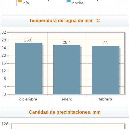
día
noche
Temperatura del agua de mar, °C
32
26.6
28
25.4
25
24
20
16
12
8
4
0
diciembre
enero
febrero
Cantidad de precipitaciones, mm
128