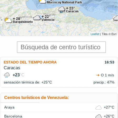
Leaflet
| Tiles © Esri
ESTADO DEL TIEMPO AHORA
16:53
Caracas
+23
°C
O 1 m/s
sensación térmica de: +25°
C
precip.: 47%
Centros turísticos de Venezuela:
Araya
+27°C
Barcelona
+26°C