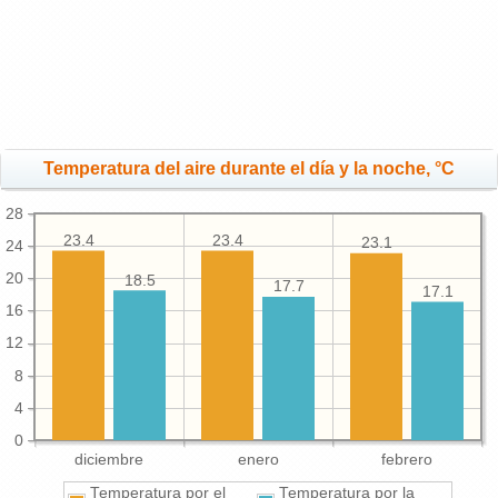
Temperatura del aire durante el día y la noche, °C
28
23.4
23.4
23.1
24
20
18.5
17.7
17.1
16
12
8
4
0
diciembre
enero
febrero
Temperatura por el
Temperatura por la