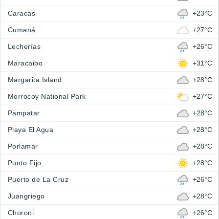
Caracas
+23°C
Cumaná
+27°C
Lecherías
+26°C
Maracaibo
+31°C
Margarita Island
+28°C
Morrocoy National Park
+27°C
Pampatar
+28°C
Playa El Agua
+28°C
Porlamar
+28°C
Punto Fijo
+28°C
Puerto de La Cruz
+26°C
Juangriego
+28°C
Choroni
+26°C