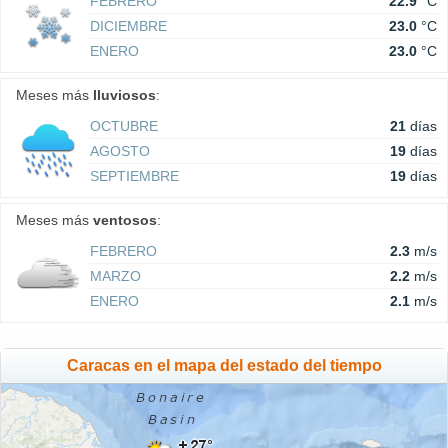
FEBRERO
22.9
°C
DICIEMBRE
23.0
°C
ENERO
23.0
°C
Meses más
lluviosos
:
OCTUBRE
21
días
AGOSTO
19
días
SEPTIEMBRE
19
días
Meses más
ventosos
:
FEBRERO
2.3
m/s
MARZO
2.2
m/s
ENERO
2.1
m/s
Caracas en el mapa del estado del tiempo