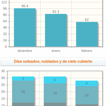
112
96.4
96
82.3
80
62
64
48
32
16
0
diciembre
enero
febrero
Días soleados, nublados y de cielo cubierto
35
30
3
5
4
25
20
16
14
13
15
10