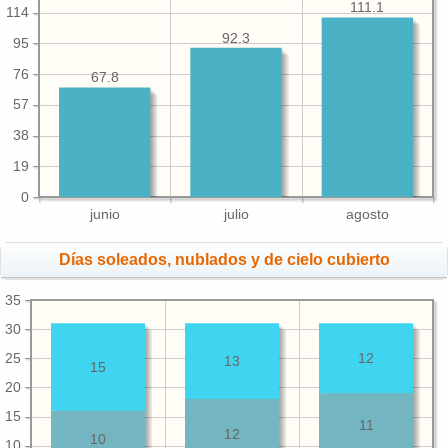
111.1
114
92.3
95
76
67.8
57
38
19
0
junio
julio
agosto
Días soleados, nublados y de cielo cubierto
35
30
25
12
13
15
20
15
11
12
10
10