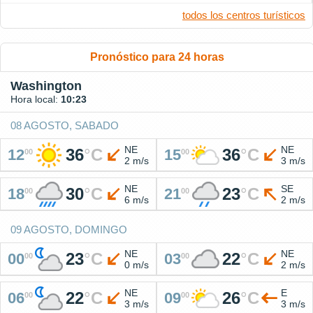
todos los centros turísticos
Pronóstico para 24 horas
Washington
Hora local:
10:23
08 AGOSTO, SABADO
NE
NE
36
°
C
36
°
C
12
15
00
00
2 m/s
3 m/s
NE
SE
30
°
C
23
°
C
18
21
00
00
6 m/s
2 m/s
09 AGOSTO, DOMINGO
NE
NE
23
°
C
22
°
C
00
03
00
00
0 m/s
2 m/s
NE
E
22
°
C
26
°
C
06
09
00
00
3 m/s
3 m/s