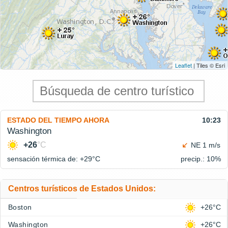
Leaflet
| Tiles © Esri
ESTADO DEL TIEMPO AHORA
10:23
Washington
+26
°C
NE 1 m/s
sensación térmica de: +29°
C
precip.: 10%
Centros turísticos de Estados Unidos:
Boston
+26°C
Washington
+26°C