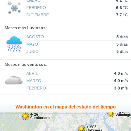
ENERO
4.2
°C
FEBRERO
6.6
°C
DICIEMBRE
7.7
°C
Meses más
lluviosos
:
AGOSTO
5
días
MAYO
5
días
JUNIO
5
días
Meses más
ventosos
:
ABRIL
4.0
m/s
MARZO
4.0
m/s
FEBRERO
3.8
m/s
Washington en el mapa del estado del tiempo