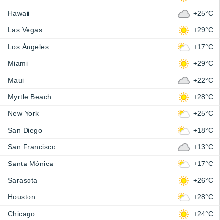
Hawaii
+25°C
Las Vegas
+29°C
Los Ángeles
+17°C
Miami
+29°C
Maui
+22°C
Myrtle Beach
+28°C
New York
+25°C
San Diego
+18°C
San Francisco
+13°C
Santa Mónica
+17°C
Sarasota
+26°C
Houston
+28°C
Chicago
+24°C