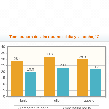
Temperatura del aire durante el día y la noche, °C
40
35
31.9
29.9
28.4
30
25
23.1
21.8
19.9
20
15
10
5
0
junio
julio
agosto
Temperatura por el
Temperatura por la