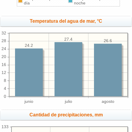
día
noche
Temperatura del agua de mar, °C
32
27.4
26.6
28
24.2
24
20
16
12
8
4
0
junio
julio
agosto
Cantidad de precipitaciones, mm
133