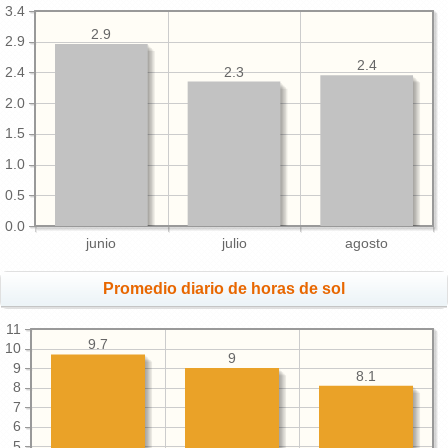
3.4
2.9
2.9
2.4
2.3
2.4
2.0
1.5
1.0
0.5
0.0
junio
julio
agosto
Promedio diario de horas de sol
11
9.7
10
9
9
8.1
8
7
6
5