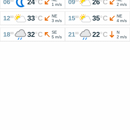
24
°
C
26
°
C
06
09
00
00
1 m/s
2 m/s
NE
NE
33
°
C
35
°
C
12
15
00
00
3 m/s
4 m/s
SE
N
32
°
C
22
°
C
18
21
00
00
5 m/s
2 m/s