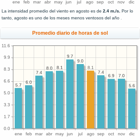
ene
feb
mar
abr
may
jun
jul
ago
sep
oct
nov
dic
La intensidad promedio del viento en agosto es de
2.4 m./s.
Por lo
tanto, agosto es uno de los meses menos ventosos del año .
Promedio diario de horas de sol
11.6
9.7
9.7
9.9
9.0
9.0
8.1
8.1
8.1
8.0
8.0
8.3
7.4
7.4
7.4
7.4
7.0
7.0
6.9
6.9
6.6
6.0
6.0
5.7
5.7
5.6
5.6
5.0
3.3
1.7
0.0
ene
feb
mar
abr
may
jun
jul
ago
sep
oct
nov
dic