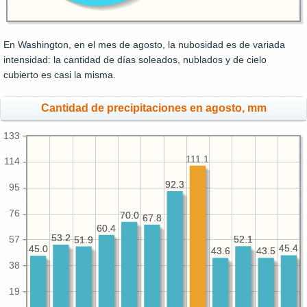
En Washington, en el mes de agosto, la nubosidad es de variada
intensidad: la cantidad de días soleados, nublados y de cielo
cubierto es casi la misma.
Cantidad de precipitaciones en agosto, mm
133
111.1
114
92.3
92.3
95
76
70.0
70.0
67.8
67.8
60.4
60.4
53.2
53.2
57
52.1
52.1
51.9
51.9
45.4
45.4
45.0
45.0
43.6
43.6
43.5
43.5
38
19