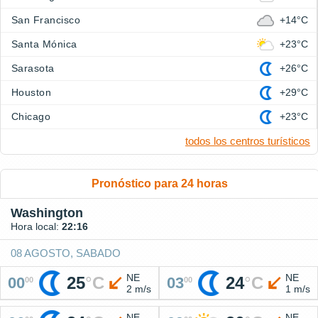
San Francisco
+14°C
Santa Mónica
+23°C
Sarasota
+26°C
Houston
+29°C
Chicago
+23°C
todos los centros turísticos
Pronóstico para 24 horas
Washington
Hora local:
22:16
08 AGOSTO, SABADO
NE
NE
25
°
C
24
°
C
00
03
00
00
2 m/s
1 m/s
NE
NE