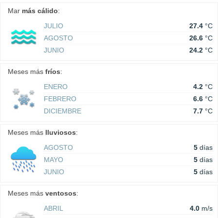
Mar
más cálido
:
JULIO
27.4
°C
AGOSTO
26.6
°C
JUNIO
24.2
°C
Meses más
fríos
:
ENERO
4.2
°C
FEBRERO
6.6
°C
DICIEMBRE
7.7
°C
Meses más
lluviosos
:
AGOSTO
5
días
MAYO
5
días
JUNIO
5
días
Meses más
ventosos
:
ABRIL
4.0
m/s