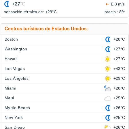
+27
°C
E 3 m/s
sensación térmica de: +29°
C
precip.: 8%
Centros turísticos de Estados Unidos:
Boston
+28°C
Washington
+27°C
Hawaii
+27°C
Las Vegas
+43°C
Los Ángeles
+29°C
Miami
+28°C
Maui
+25°C
Myrtle Beach
+26°C
New York
+25°C
San Diego
+26°C