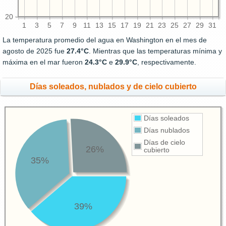
20
1
3
5
7
9
11
13
15
17
19
21
23
25
27
29
31
La temperatura promedio del agua en Washington en el mes de
agosto de 2025 fue
27.4°C
. Mientras que las temperaturas mínima y
máxima en el mar fueron
24.3°C
e
29.9°C
, respectivamente.
Días soleados, nublados y de cielo cubierto
Días soleados
Días nublados
Días de cielo
26%
cubierto
35%
39%