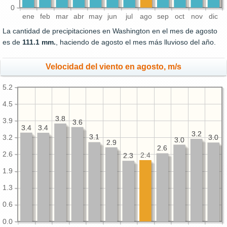
0
ene
feb
mar
abr
may
jun
jul
ago
sep
oct
nov
dic
La cantidad de precipitaciones en Washington en el mes de agosto
es de
111.1 mm.
, haciendo de agosto el mes más lluvioso del año.
Velocidad del viento en agosto, m/s
5.2
4.5
3.8
3.8
3.9
3.6
3.6
3.4
3.4
3.4
3.4
3.2
3.2
3.1
3.1
3.2
3.0
3.0
3.0
3.0
2.9
2.9
2.6
2.6
2.6
2.4
2.3
2.3
1.9
1.3
0.6
0.0