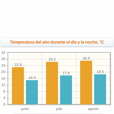
Temperatura del aire durante el día y la noche, °C
32
26.9
28
26.2
22.9
24
20
18.5
17.8
14.9
16
12
8
4
0
junio
julio
agosto