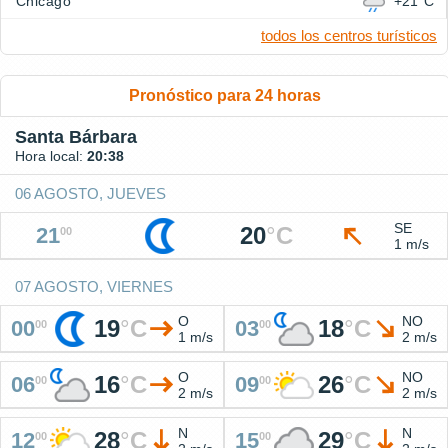
Chicago
+21°C
todos los centros turísticos
Pronóstico para 24 horas
Santa Bárbara
Hora local:
20:38
06 AGOSTO, JUEVES
SE
20
°
C
21
00
1 m/s
07 AGOSTO, VIERNES
O
NO
19
°
C
18
°
C
00
03
00
00
1 m/s
2 m/s
O
NO
16
°
C
26
°
C
06
09
00
00
2 m/s
2 m/s
N
N
28
°
C
29
°
C
12
15
00
00