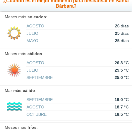
¿Cuándo es el mejor momento para descansar en Santa
Bárbara?
Meses más
soleados
:
AGOSTO
26
días
JULIO
25
días
MAYO
25
días
Meses más
cálidos
:
AGOSTO
26.3
°C
JULIO
25.5
°C
SEPTIEMBRE
25.0
°C
Mar
más cálido
:
SEPTIEMBRE
19.0
°C
AGOSTO
18.7
°C
OCTUBRE
18.5
°C
Meses más
fríos
: