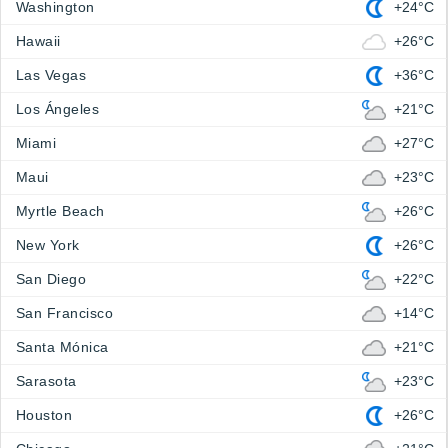
Washington
+24°C
Hawaii
+26°C
Las Vegas
+36°C
Los Ángeles
+21°C
Miami
+27°C
Maui
+23°C
Myrtle Beach
+26°C
New York
+26°C
San Diego
+22°C
San Francisco
+14°C
Santa Mónica
+21°C
Sarasota
+23°C
Houston
+26°C