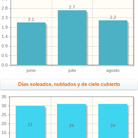
2.7
2.8
2.2
2.3
2.1
1.9
1.4
0.9
0.5
0.0
junio
julio
agosto
Días soleados, nublados y de cielo cubierto
35
30
25
20
21
24
24
15