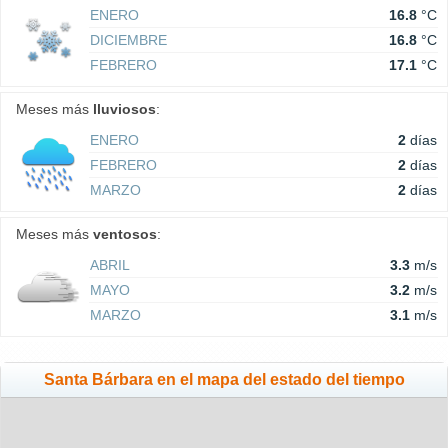
ENERO
16.8
°C
DICIEMBRE
16.8
°C
FEBRERO
17.1
°C
Meses más
lluviosos
:
ENERO
2
días
FEBRERO
2
días
MARZO
2
días
Meses más
ventosos
:
ABRIL
3.3
m/s
MAYO
3.2
m/s
MARZO
3.1
m/s
Santa Bárbara en el mapa del estado del tiempo