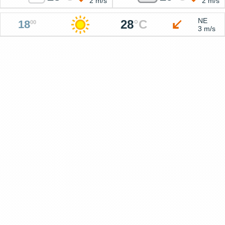
2 m/s
2 m/s
NE
28
°
C
18
00
3 m/s