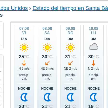
ados Unidos
Estado del tiempo en Santa Bá
as
8
07.08
08.08
09.08
10.08
VI
SA
DO
LU
DÍA
DÍA
DÍA
DÍA
%
25
°C
30
°C
31
°C
30
°C
N 2 m/s
NE 3 m/s
NE 2 m/s
N 2 m/s
precip.
precip.
precip.
precip.
7%
1%
1%
8%
C
C
NOCHE
NOCHE
NOCHE
NOCHE
C
C
20
°C
21
°C
21
°C
19
°C