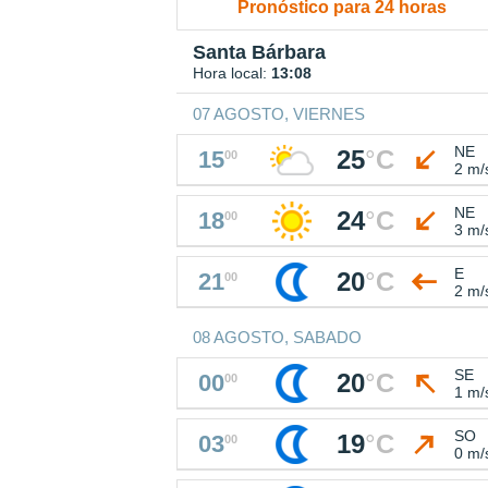
Pronóstico para 24 horas
Santa Bárbara
Hora local:
13:08
07 AGOSTO, VIERNES
NE
25
°
C
15
00
2 m/
NE
24
°
C
18
00
3 m/
E
20
°
C
21
00
2 m/
08 AGOSTO, SABADO
SE
20
°
C
00
00
1 m/
SO
19
°
C
03
00
0 m/