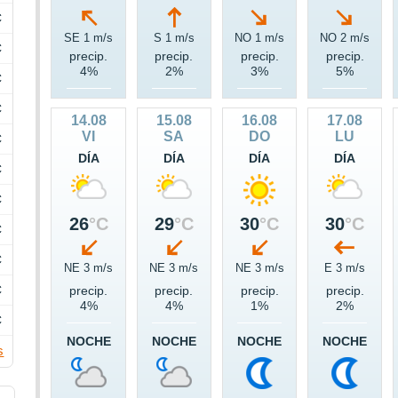
C
SE 1 m/s
S 1 m/s
NO 1 m/s
NO 2 m/s
C
precip.
precip.
precip.
precip.
4%
2%
3%
5%
C
C
14.08
15.08
16.08
17.08
VI
SA
DO
LU
C
DÍA
DÍA
DÍA
DÍA
C
C
26
°C
29
°C
30
°C
30
°C
C
C
NE 3 m/s
NE 3 m/s
NE 3 m/s
E 3 m/s
C
precip.
precip.
precip.
precip.
4%
4%
1%
2%
C
NOCHE
NOCHE
NOCHE
NOCHE
s