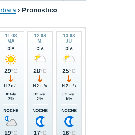
rbara
Pronóstico
11.08
12.08
13.08
MA
MI
JU
DÍA
DÍA
DÍA
29
°C
28
°C
25
°C
N 2 m/s
N 2 m/s
N 2 m/s
precip.
precip.
precip.
2%
2%
5%
NOCHE
NOCHE
NOCHE
19
°C
17
°C
16
°C