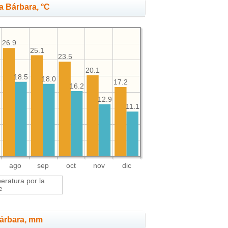
a Bárbara, °C
26.9
25.1
23.5
20.1
18.5
18.0
8
17.2
16.2
12.9
11.1
ago
sep
oct
nov
dic
ratura por la
e
Bárbara, mm