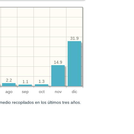
31.9
14.9
2.2
1.3
1.1
ago
sep
oct
nov
dic
medio recopilados en los últimos tres años.