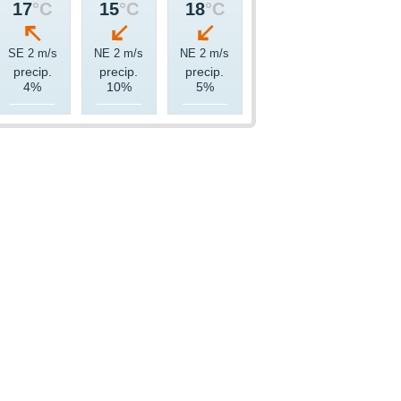
17
°C
15
°C
18
°C
SE 2 m/s
NE 2 m/s
NE 2 m/s
precip.
precip.
precip.
4%
10%
5%