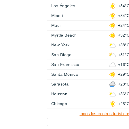
Los Ángeles
+34°
Miami
+34°
Maui
+24°
Myrtle Beach
+32°
New York
+38°
San Diego
+31°
San Francisco
+16°
Santa Mónica
+29°
Sarasota
+28°
Houston
+36°
Chicago
+25°
todos los centros turístico