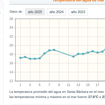
Temperatura del agua de mar 
Datos de:
año 2025
año 2024
año 2023
26
24
22
20
18
16
14
12
1
3
5
7
9
11
13
15
17
La temperatura promedio del agua en Santa Bárbara en el mes
las temperaturas mínima y máxima en el mar fueron
17.0°C
e
2