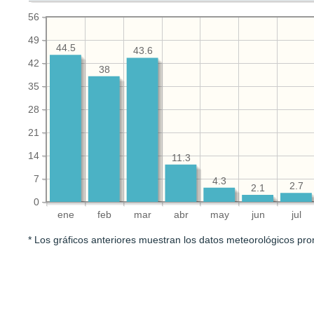
56
49
44.5
43.6
42
38
35
28
21
14
11.3
7
4.3
2.7
2.1
0
ene
feb
mar
abr
may
jun
jul
* Los gráficos anteriores muestran los datos meteorológicos pro