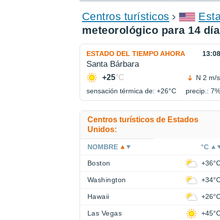
ENCONTRAR UN HOTEL
Centros turísticos
Est
meteorológico para 14 dí
ESTADO DEL TIEMPO AHORA
13:0
Santa Bárbara
+25
°C
N 2 m/s
sensación térmica de: +26°
C
precip.: 7
Centros turísticos de Estados
Unidos:
NOMBRE
°C
Boston
+36°
Washington
+34°
Hawaii
+26°
Las Vegas
+45°