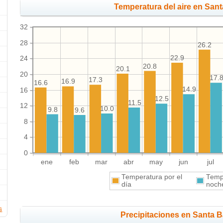
Temperatura del aire en Sant
32
28
26.2
22.9
24
20.8
20.1
20
17.
17.3
16.9
16.6
14.9
16
12.5
11.5
12
10.0
9.8
9.6
8
4
0
ene
feb
mar
abr
may
jun
jul
Temperatura por el
Tempe
día
noch
s
Precipitaciones en Santa 