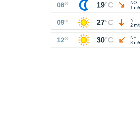
NO
19
°
C
06
00
1 m/
N
27
°
C
09
00
2 m/
NE
30
°
C
12
00
3 m/