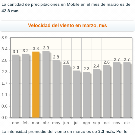
La cantidad de precipitaciones en Mobile en el mes de marzo es de
42.8 mm.
Velocidad del viento en marzo, m/s
3.9
3.3
3.3
3.3
3.4
3.2
3.2
3.1
3.1
2.8
2.8
2.7
2.7
2.7
2.7
2.8
2.6
2.6
2.6
2.6
2.4
2.4
2.3
2.3
2.3
2.3
2.3
1.7
1.1
0.6
0.0
ene
feb
mar
abr
may
jun
jul
ago
sep
oct
nov
dic
La intensidad promedio del viento en marzo es de
3.3 m./s.
Por lo