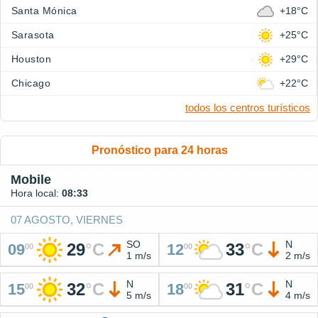
Santa Mónica
+18°C
Sarasota
+25°C
Houston
+29°C
Chicago
+22°C
todos los centros turísticos
Pronóstico para 24 horas
Mobile
Hora local:
08:33
07 AGOSTO, VIERNES
SO
N
29
°
C
33
°
C
09
12
00
00
1 m/s
2 m/s
N
N
32
°
C
31
°
C
15
18
00
00
5 m/s
4 m/s