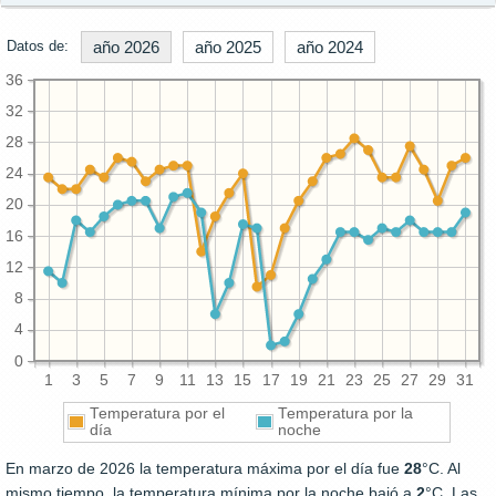
Datos de:
año 2026
año 2025
año 2024
36
32
28
24
20
16
12
8
4
0
1
3
5
7
9
11
13
15
17
19
21
23
25
27
29
31
Temperatura por el
Temperatura por la
día
noche
En marzo de 2026 la temperatura máxima por el día fue
28
°C. Al
mismo tiempo, la temperatura mínima por la noche bajó a
2
°C. Las