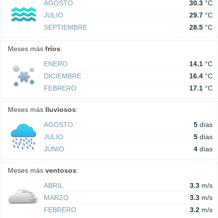
AGOSTO
30.3
°C
JULIO
29.7
°C
SEPTIEMBRE
28.5
°C
Meses más
fríos
:
ENERO
14.1
°C
DICIEMBRE
16.4
°C
FEBRERO
17.1
°C
Meses más
lluviosos
:
AGOSTO
5
días
JULIO
5
días
JUNIO
4
días
Meses más
ventosos
:
ABRIL
3.3
m/s
MARZO
3.3
m/s
FEBRERO
3.2
m/s