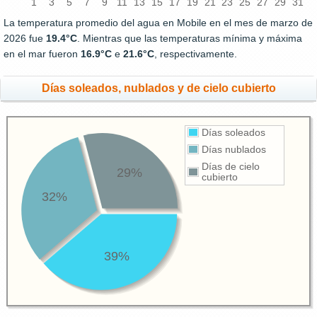
1
3
5
7
9
11
13
15
17
19
21
23
25
27
29
31
La temperatura promedio del agua en Mobile en el mes de marzo de
2026 fue
19.4°C
. Mientras que las temperaturas mínima y máxima
en el mar fueron
16.9°C
e
21.6°C
, respectivamente.
Días soleados, nublados y de cielo cubierto
Días soleados
Días nublados
Días de cielo
29%
cubierto
32%
39%