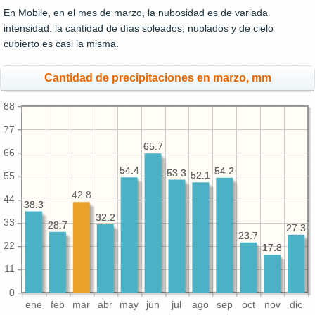
En Mobile, en el mes de marzo, la nubosidad es de variada
intensidad: la cantidad de días soleados, nublados y de cielo
cubierto es casi la misma.
Cantidad de precipitaciones en marzo, mm
88
77
65.7
65.7
66
54.4
54.4
54.2
54.2
53.3
53.3
52.1
52.1
55
42.8
44
38.3
38.3
32.2
32.2
33
28.7
28.7
27.3
27.3
23.7
23.7
22
17.8
17.8
11
0
ene
feb
mar
abr
may
jun
jul
ago
sep
oct
nov
dic