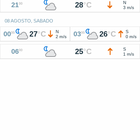
N
28
°
C
21
00
3 m/s
08 AGOSTO, SABADO
N
S
27
°
C
26
°
C
00
03
00
00
2 m/s
0 m/s
S
25
°
C
06
00
1 m/s