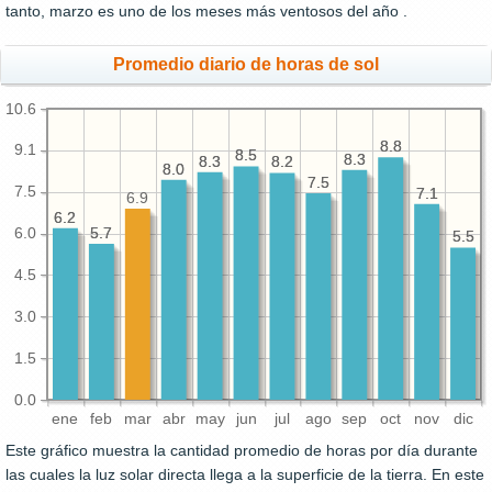
tanto, marzo es uno de los meses más ventosos del año .
Promedio diario de horas de sol
10.6
8.8
8.8
9.1
8.5
8.5
8.3
8.3
8.3
8.3
8.2
8.2
8.0
8.0
7.5
7.5
7.5
7.1
7.1
6.9
6.2
6.2
5.7
5.7
6.0
5.5
5.5
4.5
3.0
1.5
0.0
ene
feb
mar
abr
may
jun
jul
ago
sep
oct
nov
dic
Este gráfico muestra la cantidad promedio de horas por día durante
las cuales la luz solar directa llega a la superficie de la tierra. En este