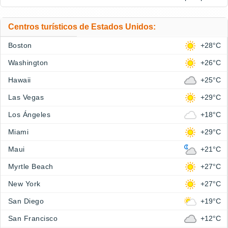
Centros turísticos de Estados Unidos:
Boston
+28°C
Washington
+26°C
Hawaii
+25°C
Las Vegas
+29°C
Los Ángeles
+18°C
Miami
+29°C
Maui
+21°C
Myrtle Beach
+27°C
New York
+27°C
San Diego
+19°C
San Francisco
+12°C