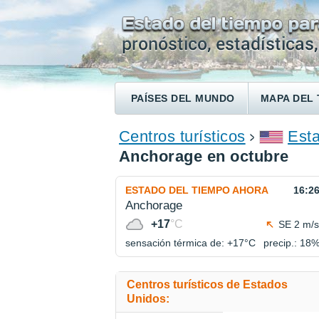
PAÍSES DEL MUNDO
MAPA DEL 
ENCONTRAR UN HOTEL
Centros turísticos
Est
Anchorage en octubre
ESTADO DEL TIEMPO AHORA
16:2
Anchorage
+17
°C
SE 2 m/s
sensación térmica de: +17°
C
precip.: 18
Centros turísticos de Estados
Unidos: