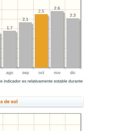
2.6
2.6
2.5
2.3
2.3
2.1
2.1
1.7
1.7
ago
sep
oct
nov
dic
e indicador es relativamente estable durante
s de sol