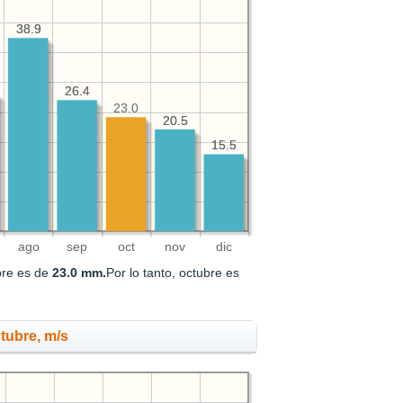
38.9
38.9
26.4
26.4
23.0
20.5
20.5
15.5
15.5
ago
sep
oct
nov
dic
bre es de
23.0 mm.
Por lo tanto, octubre es
ctubre, m/s