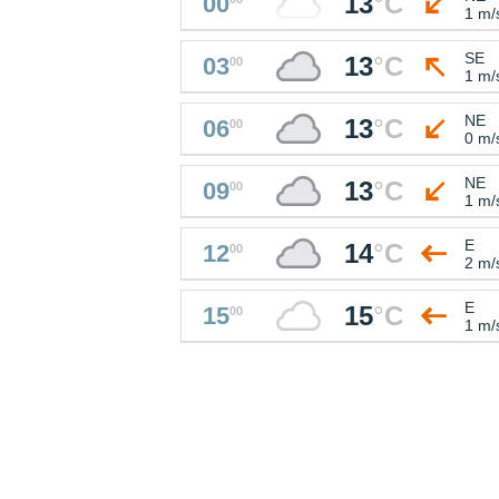
13
°
C
00
1 m/
SE
13
°
C
03
00
1 m/
NE
13
°
C
06
00
0 m/
NE
13
°
C
09
00
1 m/
E
14
°
C
12
00
2 m/
E
15
°
C
15
00
1 m/