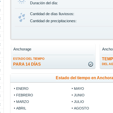
Duración del día:
C
Cantidad de días lluviosos:
C
Cantidad de precipitaciones:
C
C
C
Anchorage
Ancho
C
TEM
ESTADO DEL TIEMPO
C
PARA 14 DÍAS
DEL A
C
Estado del tiempo en Anchor
C
C
ENERO
MAYO
FEBRERO
JUNIO
C
MARZO
JULIO
C
ABRIL
AGOSTO