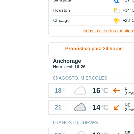
Sarasota
+27°
Houston
+34°
Chicago
+23°
todos los centros turístico
Pronóstico para 24 horas
Anchorage
Hora local:
16:26
05 AGOSTO, MIERCOLES
E
16
°
C
18
00
3 m/
NE
14
°
C
21
00
2 m/
06 AGOSTO, JUEVES
NE
00