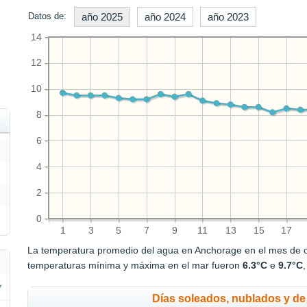
Datos de:
año 2025
año 2024
año 2023
14
12
10
8
6
4
2
0
1
3
5
7
9
11
13
15
17
La temperatura promedio del agua en Anchorage en el mes de 
temperaturas mínima y máxima en el mar fueron
6.3°C
e
9.7°C
Días soleados, nublados y de 