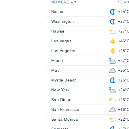
NOMBRE
°C
Boston
+25°
Washington
+27°
Hawaii
+27°
Las Vegas
+46°
Los Ángeles
+28°
Miami
+27°
Maui
+25°
Myrtle Beach
+26°
New York
+24°
San Diego
+26°
San Francisco
+16°
Santa Mónica
+22°