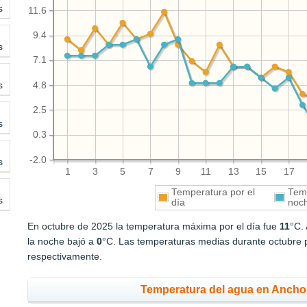
s
11.6
9.4
s
7.1
s
4.8
2.5
s
0.3
-2.0
s
1
3
5
7
9
11
13
15
17
Temperatura por el
Temp
s
día
noc
En octubre de 2025 la temperatura máxima por el día fue
11
°C.
la noche bajó a
0
°C. Las temperaturas medias durante octubre p
respectivamente.
Temperatura del agua en Ancho