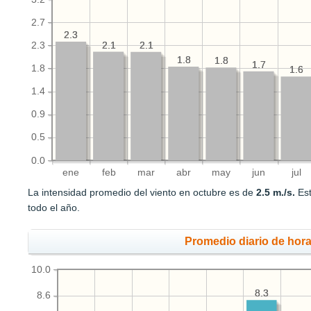
2.7
2.3
2.3
2.1
2.1
2.1
2.1
2.3
1.8
1.8
1.8
1.8
1.7
1.7
1.8
1.6
1.6
1.4
0.9
0.5
0.0
ene
feb
mar
abr
may
jun
jul
La intensidad promedio del viento en octubre es de
2.5 m./s.
Est
todo el año.
Promedio diario de hora
10.0
8.3
8.3
8.6