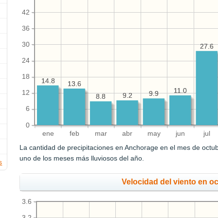
42
36
30
27.6
27.6
24
18
14.8
14.8
13.6
13.6
11.0
11.0
12
9.9
9.9
9.2
9.2
8.8
8.8
6
0
ene
feb
mar
abr
may
jun
jul
La cantidad de precipitaciones en Anchorage en el mes de octu
uno de los meses más lluviosos del año.
s
Velocidad del viento en o
3.6
3.2