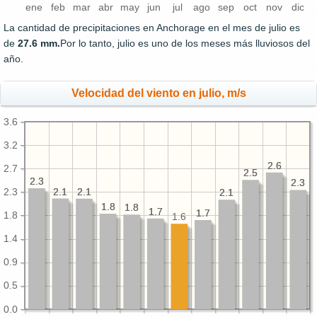
ene
feb
mar
abr
may
jun
jul
ago
sep
oct
nov
dic
La cantidad de precipitaciones en Anchorage en el mes de julio es
de
27.6 mm.
Por lo tanto, julio es uno de los meses más lluviosos del
año.
Velocidad del viento en julio, m/s
3.6
3.2
2.6
2.6
2.7
2.5
2.5
2.3
2.3
2.3
2.3
2.1
2.1
2.1
2.1
2.3
2.1
2.1
1.8
1.8
1.8
1.8
1.7
1.7
1.7
1.7
1.8
1.6
1.4
0.9
0.5
0.0