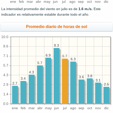
ene
feb
mar
abr
may
jun
jul
ago
sep
oct
nov
dic
La intensidad promedio del viento en julio es de
1.6 m./s.
Este
indicador es relativamente estable durante todo el año.
Promedio diario de horas de sol
10.0
8.3
8.3
8.6
6.9
6.9
7.1
6.7
6.3
6.3
5.7
5.7
5.7
4.3
4.3
4.3
3.8
3.8
3.6
3.6
3.4
3.4
3.1
3.1
2.7
2.7
2.5
2.5
2.9
1.4
0.0
ene
feb
mar
abr
may
jun
jul
ago
sep
oct
nov
dic