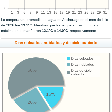
8
1
3
5
7
9
11
13
15
17
19
21
23
25
27
29
31
La temperatura promedio del agua en Anchorage en el mes de julio
de 2026 fue
13.1°C
. Mientras que las temperaturas mínima y
máxima en el mar fueron
12.1°C
e
14.0°C
, respectivamente.
Días soleados, nublados y de cielo cubierto
Días soleados
Días nublados
58%
Días de cielo
cubierto
16%
26%