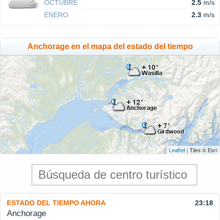
OCTUBRE
2.5
m/s
ENERO
2.3
m/s
Anchorage en el mapa del estado del tiempo
Leaflet
| Tiles © Esri
ESTADO DEL TIEMPO AHORA
23:18
Anchorage