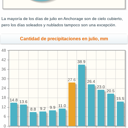
La mayoría de los días de julio en Anchorage son de cielo cubierto,
pero los días soleados y nublados tampoco son una excepción.
Cantidad de precipitaciones en julio, mm
48
42
38.9
38.9
36
30
27.6
26.4
26.4
23.0
23.0
24
20.5
20.5
18
15.5
15.5
14.8
14.8
13.6
13.6
11.0
11.0
12
9.9
9.9
9.2
9.2
8.8
8.8
6
0