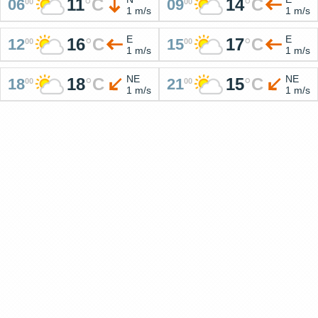
11
°
C
14
°
C
06
09
00
00
1 m/s
1 m/s
E
E
16
°
C
17
°
C
12
15
00
00
1 m/s
1 m/s
NE
NE
18
°
C
15
°
C
18
21
00
00
1 m/s
1 m/s