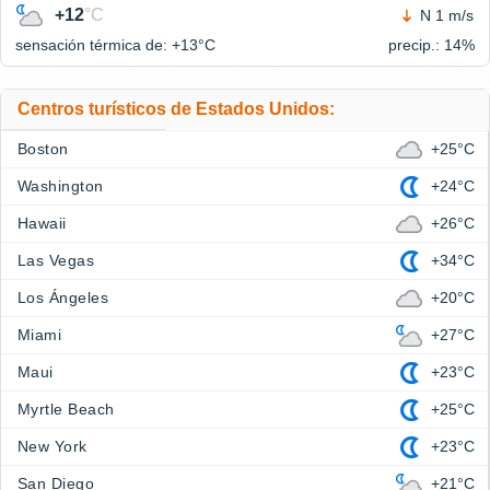
+12
°C
N 1 m/s
sensación térmica de: +13°
C
precip.: 14%
Centros turísticos de Estados Unidos:
Boston
+25°C
Washington
+24°C
Hawaii
+26°C
Las Vegas
+34°C
Los Ángeles
+20°C
Miami
+27°C
Maui
+23°C
Myrtle Beach
+25°C
New York
+23°C
San Diego
+21°C