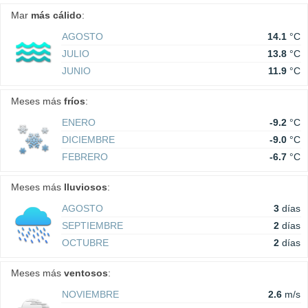
Mar
más cálido
:
AGOSTO
14.1
°C
JULIO
13.8
°C
JUNIO
11.9
°C
Meses más
fríos
:
ENERO
-9.2
°C
DICIEMBRE
-9.0
°C
FEBRERO
-6.7
°C
Meses más
lluviosos
:
AGOSTO
3
días
SEPTIEMBRE
2
días
OCTUBRE
2
días
Meses más
ventosos
:
NOVIEMBRE
2.6
m/s