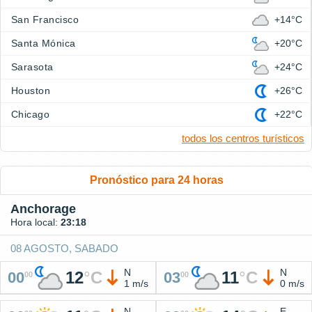
San Francisco
+14°C
Santa Mónica
+20°C
Sarasota
+24°C
Houston
+26°C
Chicago
+22°C
todos los centros turísticos
Pronóstico para 24 horas
Anchorage
Hora local:
23:18
08 AGOSTO, SABADO
N
N
12
°
C
11
°
C
00
03
00
00
1 m/s
0 m/s
N
E