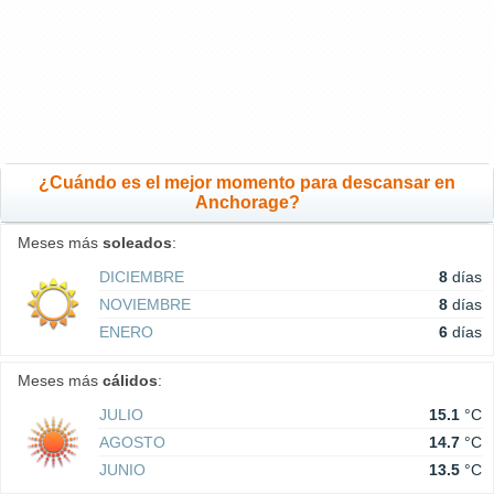
¿Cuándo es el mejor momento para descansar en
Anchorage?
Meses más
soleados
:
DICIEMBRE
8
días
NOVIEMBRE
8
días
ENERO
6
días
Meses más
cálidos
:
JULIO
15.1
°C
AGOSTO
14.7
°C
JUNIO
13.5
°C