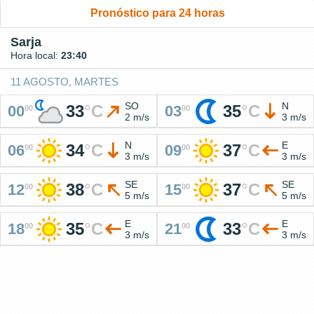
Pronóstico para 24 horas
Sarja
Hora local:
23:40
11 AGOSTO, MARTES
SO
N
33
°
C
35
°
C
00
03
00
00
2 m/s
3 m/s
N
E
34
°
C
37
°
C
06
09
00
00
3 m/s
3 m/s
SE
SE
38
°
C
37
°
C
12
15
00
00
5 m/s
5 m/s
E
E
35
°
C
33
°
C
18
21
00
00
3 m/s
3 m/s