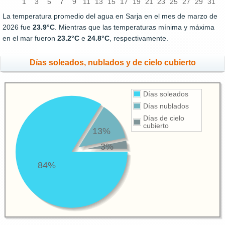
1
3
5
7
9
11
13
15
17
19
21
23
25
27
29
31
La temperatura promedio del agua en Sarja en el mes de marzo de
2026 fue
23.9°C
. Mientras que las temperaturas mínima y máxima
en el mar fueron
23.2°C
e
24.8°C
, respectivamente.
Días soleados, nublados y de cielo cubierto
Días soleados
Días nublados
Días de cielo
cubierto
13%
3%
84%