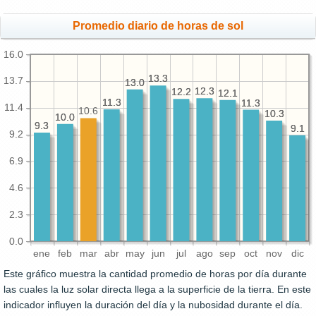
Promedio diario de horas de sol
16.0
13.3
13.3
13.7
13.0
13.0
12.3
12.3
12.2
12.2
12.1
12.1
11.3
11.3
11.3
11.3
11.4
10.6
10.3
10.3
10.0
10.0
9.3
9.3
9.1
9.1
9.2
6.9
4.6
2.3
0.0
ene
feb
mar
abr
may
jun
jul
ago
sep
oct
nov
dic
Este gráfico muestra la cantidad promedio de horas por día durante
las cuales la luz solar directa llega a la superficie de la tierra. En este
indicador influyen la duración del día y la nubosidad durante el día.