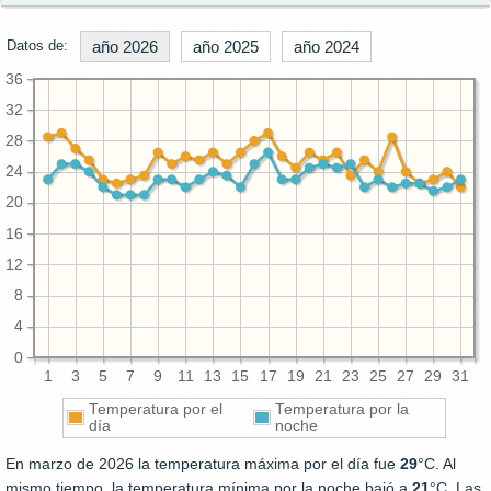
Datos de:
año 2026
año 2025
año 2024
36
32
28
24
20
16
12
8
4
0
1
3
5
7
9
11
13
15
17
19
21
23
25
27
29
31
Temperatura por el
Temperatura por la
día
noche
En marzo de 2026 la temperatura máxima por el día fue
29
°C. Al
mismo tiempo, la temperatura mínima por la noche bajó a
21
°C. Las