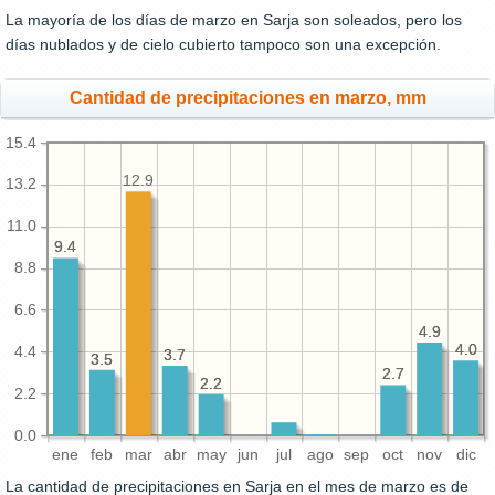
La mayoría de los días de marzo en Sarja son soleados, pero los
días nublados y de cielo cubierto tampoco son una excepción.
Cantidad de precipitaciones en marzo, mm
15.4
12.9
13.2
11.0
9.4
9.4
8.8
6.6
4.9
4.9
4.0
4.0
4.4
3.7
3.7
3.5
3.5
2.7
2.7
2.2
2.2
2.2
0.0
ene
feb
mar
abr
may
jun
jul
ago
sep
oct
nov
dic
La cantidad de precipitaciones en Sarja en el mes de marzo es de