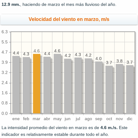
12.9 mm.
, haciendo de marzo el mes más lluvioso del año.
Velocidad del viento en marzo, m/s
6.3
5.5
4.6
4.6
4.6
4.7
4.4
4.4
4.4
4.4
4.3
4.3
4.3
4.3
4.2
4.2
4.2
4.2
4.0
4.0
3.8
3.8
3.7
3.7
3.9
3.7
3.7
3.2
2.4
1.6
0.8
0.0
ene
feb
mar
abr
may
jun
jul
ago
sep
oct
nov
dic
La intensidad promedio del viento en marzo es de
4.6 m./s.
Este
indicador es relativamente estable durante todo el año.