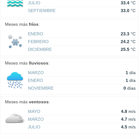
JULIO
33.4
°C
SEPTIEMBRE
33.0
°C
Meses más
fríos
:
ENERO
23.3
°C
FEBRERO
24.2
°C
DICIEMBRE
25.5
°C
Meses más
lluviosos
:
MARZO
1
día
ENERO
1
día
NOVIEMBRE
0
días
Meses más
ventosos
:
MAYO
4.8
m/s
MARZO
4.7
m/s
JULIO
4.5
m/s