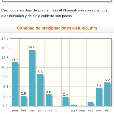
Casi todos los días de junio en Ras Al Khaimah son soleados. Los
días nublados y de cielo cubierto son pocos.
Cantidad de precipitaciones en junio, mm
17.8
14.8
14.8
15.2
12.7
11.5
11.5
10.2
8.3
8.3
7.6
6.2
6.2
4.7
4.7
5.1
3.0
3.0
2.6
2.6
2.4
2.4
2.5
0.0
ene
feb
mar
abr
may
jun
jul
ago
sep
oct
nov
dic