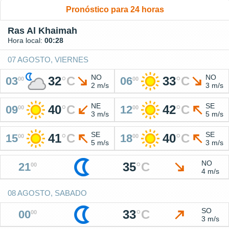
Pronóstico para 24 horas
Ras Al Khaimah
Hora local:
00:28
07 AGOSTO, VIERNES
NO
NO
32
°
C
33
°
C
03
06
00
00
2 m/s
3 m/s
NE
SE
40
°
C
42
°
C
09
12
00
00
3 m/s
5 m/s
SE
SE
41
°
C
40
°
C
15
18
00
00
5 m/s
3 m/s
NO
35
°
C
21
00
4 m/s
08 AGOSTO, SABADO
SO
33
°
C
00
00
3 m/s