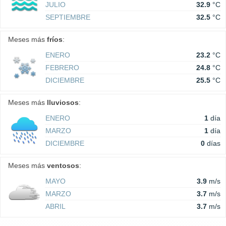
JULIO
32.9
°C
SEPTIEMBRE
32.5
°C
Meses más
fríos
:
ENERO
23.2
°C
FEBRERO
24.8
°C
DICIEMBRE
25.5
°C
Meses más
lluviosos
:
ENERO
1
día
MARZO
1
día
DICIEMBRE
0
días
Meses más
ventosos
:
MAYO
3.9
m/s
MARZO
3.7
m/s
ABRIL
3.7
m/s