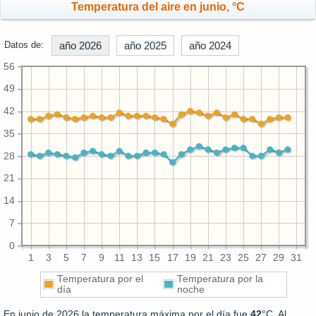
Temperatura del aire en junio, °C
Datos de:
año 2026
año 2025
año 2024
56
49
42
35
28
21
14
7
0
1
3
5
7
9
11
13
15
17
19
21
23
25
27
29
31
Temperatura por el
Temperatura por la
día
noche
En junio de 2026 la temperatura máxima por el día fue
42
°C. Al