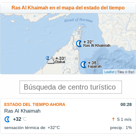
Ras Al Khaimah en el mapa del estado del tiempo
Leaflet
| Tiles © Esri
ESTADO DEL TIEMPO AHORA
00:28
Ras Al Khaimah
+32
°C
S 1 m/s
sensación térmica de: +32°
C
precip.: 1%