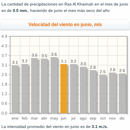
La cantidad de precipitaciones en Ras Al Khaimah en el mes de junio
es de
0.0 mm.
, haciendo de junio el mes más seco del año
Velocidad del viento en junio, m/s
4.9
4.3
3.6
3.6
3.5
3.5
3.7
3.5
3.5
3.2
3.2
3.2
3.2
3.1
3.1
3.1
3.0
3.0
3.1
2.8
2.8
2.6
2.6
2.6
2.6
2.5
2.5
2.5
1.8
1.2
0.6
0.0
ene
feb
mar
abr
may
jun
jul
ago
sep
oct
nov
dic
La intensidad promedio del viento en junio es de
3.1 m./s.