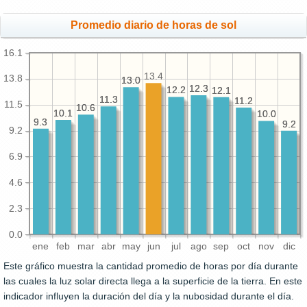
Promedio diario de horas de sol
16.1
13.4
13.8
13.0
13.0
12.3
12.3
12.2
12.2
12.1
12.1
11.3
11.3
11.2
11.2
11.5
10.6
10.6
10.1
10.1
10.0
10.0
9.3
9.3
9.2
9.2
9.2
6.9
4.6
2.3
0.0
ene
feb
mar
abr
may
jun
jul
ago
sep
oct
nov
dic
Este gráfico muestra la cantidad promedio de horas por día durante
las cuales la luz solar directa llega a la superficie de la tierra. En este
indicador influyen la duración del día y la nubosidad durante el día.