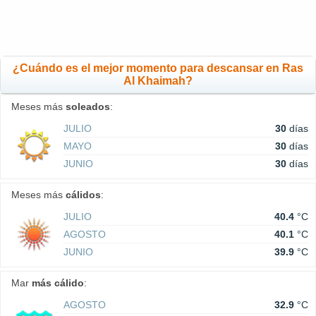
¿Cuándo es el mejor momento para descansar en Ras
Al Khaimah?
Meses más
soleados
:
JULIO
30
días
MAYO
30
días
JUNIO
30
días
Meses más
cálidos
:
JULIO
40.4
°C
AGOSTO
40.1
°C
JUNIO
39.9
°C
Mar
más cálido
:
AGOSTO
32.9
°C