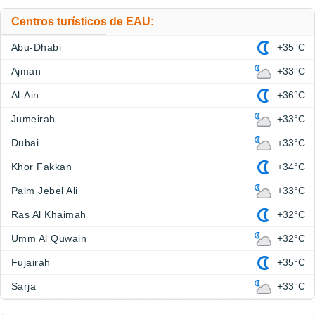
Centros turísticos de EAU:
Abu-Dhabi
+35°C
Ajman
+33°C
Al-Ain
+36°C
Jumeirah
+33°C
Dubai
+33°C
Khor Fakkan
+34°C
Palm Jebel Ali
+33°C
Ras Al Khaimah
+32°C
Umm Al Quwain
+32°C
Fujairah
+35°C
Sarja
+33°C