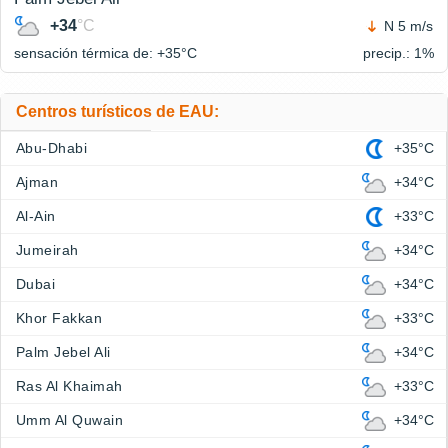
+34
°C
N 5 m/s
sensación térmica de: +35°
C
precip.: 1%
Centros turísticos de EAU:
Abu-Dhabi
+35°C
Ajman
+34°C
Al-Ain
+33°C
Jumeirah
+34°C
Dubai
+34°C
Khor Fakkan
+33°C
Palm Jebel Ali
+34°C
Ras Al Khaimah
+33°C
Umm Al Quwain
+34°C